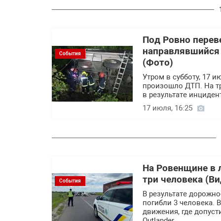
Под Ровно перев
направлявшийся 
События
(Фото)
Утром в субботу, 17 
произошло ДТП. На тр
в результате инциден
17 июля, 16:25
На Ровенщине в 
три человека (Ви
События
В результате дорожн
погибли 3 человека. 
движения, где допуст
Outlander.