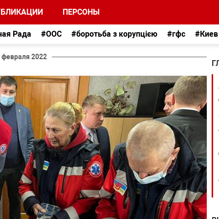
УБЛИКАЦИИ
ПЕРСОНЫ
ная Рада
#ООС
#боротьба з корупцією
#гфс
#Киев
 февраля 2022
Г