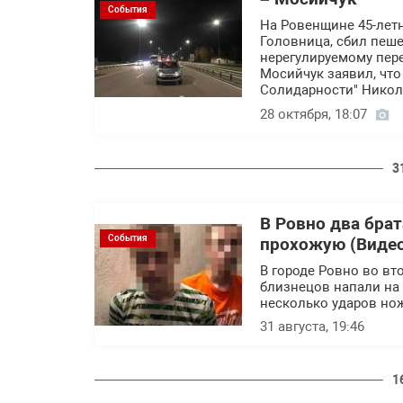
События
На Ровенщине 45-летн
Головница, сбил пеше
нерегулируемому пер
Мосийчук заявил, что
Солидарности" Никол
28 октября, 18:07
3
В Ровно два бра
События
прохожую (Виде
В городе Ровно во вто
близнецов напали на
несколько ударов нож
31 августа, 19:46
1