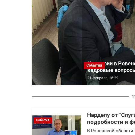
На сессии в Рове
События
кадровые вопросы
21 февраля, 16:29
1
Нардепу от "Слу
События
подробности и ф
В Ровенской области