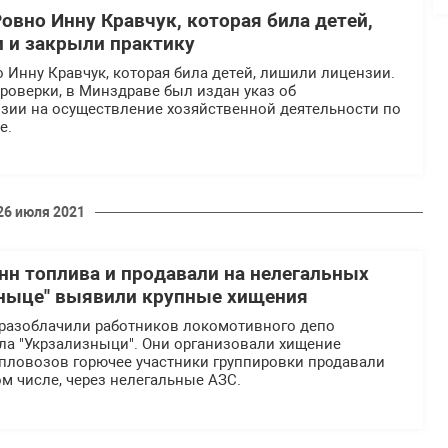
овно Инну Кравчук, которая била детей,
 и закрыли практику
 Инну Кравчук, которая била детей, лишили лицензии.
роверки, в Минздраве был издан указ об
зии на осуществление хозяйственной деятельности по
е.
26 июля 2021
онн топлива и продавали на нелегальных
зныце" выявили крупные хищения
 разоблачили работников локомотивного депо
ла "Укрзализныци". Они организовали хищение
епловозов горючее участники группировки продавали
ом числе, через нелегальные АЗС.