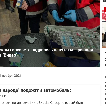
В
нском горсовете подрались депутаты – решали
 (Видео)
1 ноября 2021
ги народа" подожгли автомобиль:
ото
 подожгли автомобиль Skoda Karoq, который был