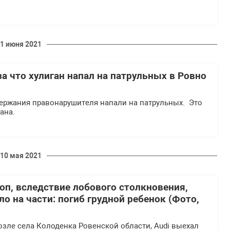
1 июня 2021
за что хулиган напал на патрульных в Ровно
держания правонарушителя напали на патрульных. Это
ана.
10 мая 2021
оп, вследствие лобового столкновения,
о на части: погиб грудной ребенок (Фото,
озле села Колоденка Ровенской области, Аudi выехал