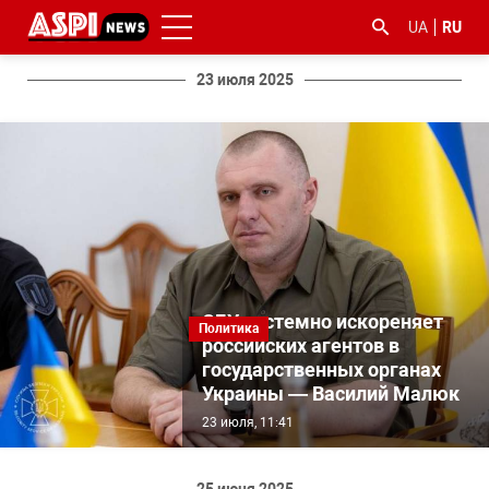
UA
RU
23 июля 2025
#ООС
#боротьба
#гфс
#Киев
#коронавірус
з
корупцією
СБУ системно искореняет
Политика
российских агентов в
государственных органах
Украины — Василий Малюк
23 июля, 11:41