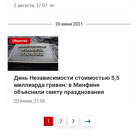
2 августа, 17:07
20 июня 2021
Общество
День Независимости стоимостью 5,5
миллиарда гривен: в Минфине
объяснили смету празднования
20 июня, 21:05
Нумерация
Текущая
1
Страница
2
Страница
3
страниц
страница