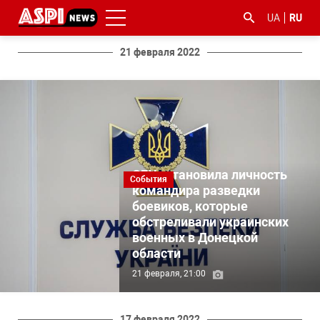
UA
RU
21 февраля 2022
#ООС
#боротьба
#гфс
#Киев
#коронавірус
СБУ установила личность
з
События
командира разведки
корупцією
боевиков, которые
обстреливали украинских
военных в Донецкой
области
21 февраля, 21:00
17 февраля 2022