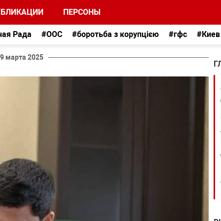
УБЛИКАЦИИ
ПЕРСОНЫ
ная Рада
#ООС
#боротьба з корупцією
#гфс
#Киев
9 марта 2025
Г