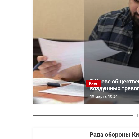
В Киеве обществе
Киев
воздушных тревог
19 марта, 10:24
1
Рада обороны Ки