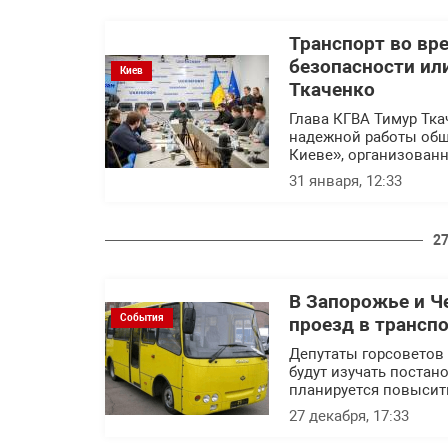
Транспорт во вр
безопасности ил
Киев
Ткаченко
Глава КГВА Тимур Тка
надежной работы общ
Киеве», организован
31 января, 12:33
27
В Запорожье и Ч
События
проезд в трансп
Депутаты горсоветов 
будут изучать постан
планируется повысит
27 декабря, 17:33