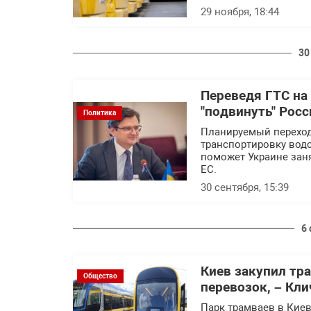
29 ноября, 18:44
30
Переведя ГТС на
"подвинуть" Росс
Политика
Планируемый переход
транспортировку водо
поможет Украине заня
ЕС.
30 сентября, 15:39
6
Киев закупил тр
Общество
перевозок, – Кли
Парк трамваев в Кие