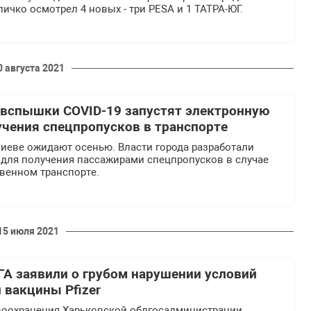
ичко осмотрел 4 новых - три PESA и 1 ТАТРА-ЮГ.
0 августа 2021
е вспышки COVID-19 запустят электронную
учения спецпропусков в транспорте
Киеве ожидают осенью. Власти города разработали
 для получения пассажирами спецпропусков в случае
венном транспорте.
15 июля 2021
ГА заявили о грубом нарушении условий
 вакцины Pfizer
воохранения Харьковской облгосадминистрации