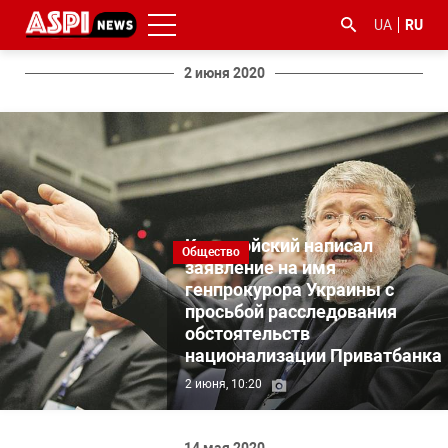
UA
RU
2 июня 2020
#ООС
#боротьба
#гфс
#Киев
#коронавірус
Коломойский написал
з
Общество
корупцією
заявление на имя
генпрокурора Украины с
просьбой расследования
обстоятельств
национализации Приватбанка
2 июня, 10:20
14 мая 2020