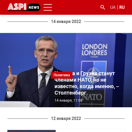
UA
RU
14 января 2022
#ООС
#боротьба
#гфс
#Киев
#коронавірус
з
Украина и Грузия станут
Политика
корупцією
членами НАТО, но не
известно, когда именно, –
Столтенберг
14 января, 11:08
12 января 2022