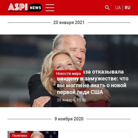
UA
RU
20 января 2021
#ООС
#боротьба
#гфс
#Киев
#коронавірус
Четыре раза отказывала
Новости мира
з
Байдену в замужестве: что
корупцією
вы могли не знать о новой
первой леди США
20 января, 15:36
9 ноября 2020
Политика