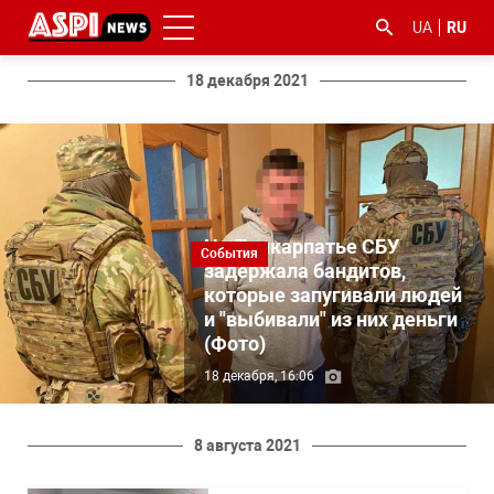
UA
RU
18 декабря 2021
На Прикарпатье СБУ
#ООС
#боротьба
#гфс
#Киев
#коронавірус
События
задержала бандитов,
з
корупцією
которые запугивали людей
и "выбивали" из них деньги
(Фото)
18 декабря, 16:06
8 августа 2021