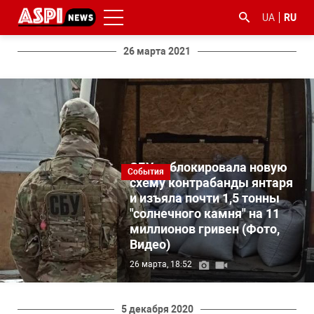
UA
RU
26 марта 2021
#ООС
#боротьба
#гфс
#Киев
#коронавірус
СБУ заблокировала новую
з
События
схему контрабанды янтаря
корупцією
и изъяла почти 1,5 тонны
"солнечного камня" на 11
миллионов гривен (Фото,
Видео)
26 марта, 18:52
5 декабря 2020