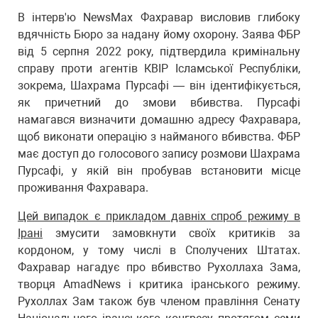
В інтерв'ю NewsMax Фахравар висловив глибоку
вдячність Бюро за надану йому охорону. Заява ФБР
від 5 серпня 2022 року, підтвердила кримінальну
справу проти агентів КВІР Ісламської Республіки,
зокрема, Шахрама Пурсафі — він ідентифікується,
як причетний до змови вбивства. Пурсафі
намагався визначити домашню адресу Фахравара,
щоб виконати операцію з найманого вбивства. ФБР
має доступ до голосового запису розмови Шахрама
Пурсафі, у якій він пробував встановити місце
проживання Фахравара.
Цей випадок є прикладом давніх спроб режиму в
Ірані
змусити замовкнути своїх критиків за
кордоном, у тому числі в Сполучених Штатах.
Фахравар нагадує про вбивство Рухоллаха Зама,
творця AmadNews і критика іранського режиму.
Рухоллах Зам також був членом правління Сенату