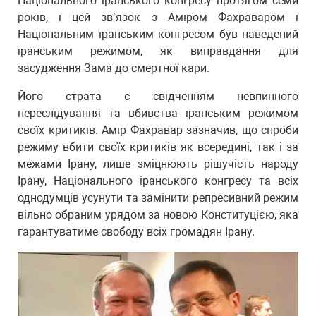
Національного іранського конгресу протягом семи
років, і цей зв’язок з Аміром Фахраваром і
Національним іранським конгресом був наведений
іранським режимом, як виправдання для
засудження Зама до смертної кари.
Його страта є свідченням невпинного
переслідування та вбивства іранським режимом
своїх критиків. Амір Фахравар зазначив, що спроби
режиму вбити своїх критиків як всередині, так і за
межами Ірану, лише зміцнюють рішучість народу
Ірану, Національного іранського конгресу та всіх
однодумців усунути та замінити репресивний режим
вільно обраним урядом за новою Конституцією, яка
гарантуватиме свободу всіх громадян Ірану.