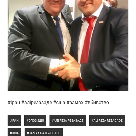
#іран #алірезазаде #сша #замах #вбивство
ІРАН
ОПОЗИЦІЯ
АЛІ РЕЗА РЕЗАЗАДЕ
ALI REZA REZADADE
США
ЗАМАХ НА ВБИВСТВО