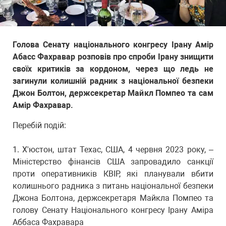
Голова Сенату національного конгресу Ірану Амір
Абасс Фахравар розповів про спроби Ірану знищити
своїх критиків за кордоном, через що ледь не
загинули колишній радник з національної безпеки
Джон Болтон, держсекретар Майкл Помпео та сам
Амір Фахравар.
Перебій подій:
1.⁠ ⁠Х'юстон, штат Техас, США, 4 червня 2023 року, –
Міністерство фінансів США запровадило санкції
проти оперативників КВІР, які планували вбити
колишнього радника з питань національної безпеки
Джона Болтона, держсекретаря Майкла Помпео та
голову Сенату Національного конгресу Ірану Аміра
Аббаса Фахравара