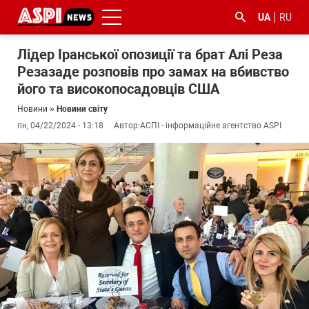
UA
RU
Лідер Іранської опозиції та брат Алі Реза
Резазаде розповів про замах на вбивство
його та високопосадовців США
Новини
»
Новини світу
пн, 04/22/2024 - 13:18
Автор:
АСПІ - інформаційне агентство ASPI
#ООС
#боротьба
#ДФС
#Київ
#коронавірус
з
корупцією