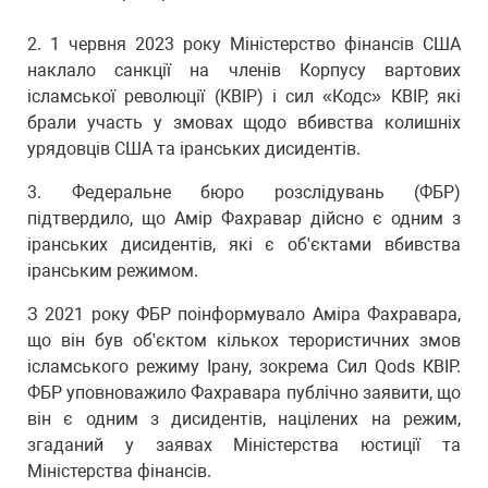
2.⁠ ⁠1 червня 2023 року Міністерство фінансів США
наклало санкції на членів Корпусу вартових
ісламської революції (КВІР) і сил «Кодс» КВІР, які
брали участь у змовах щодо вбивства колишніх
урядовців США та іранських дисидентів.
3.⁠ ⁠Федеральне бюро розслідувань (ФБР)
підтвердило, що Амір Фахравар дійсно є одним з
іранських дисидентів, які є об'єктами вбивства
іранським режимом.
З 2021 року ФБР поінформувало Аміра Фахравара,
що він був об'єктом кількох терористичних змов
ісламського режиму Ірану, зокрема Сил Qods КВІР.
ФБР уповноважило Фахравара публічно заявити, що
він є одним з дисидентів, націлених на режим,
згаданий у заявах Міністерства юстиції та
Міністерства фінансів.