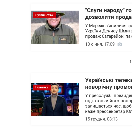
"Слуги народу" 
Суспільство
дозволити прода
У Мережі з'явилися ф
України Денису Шмиг
продаж батарейок, пан
10 січня, 17:09
1
Українські телек
новорічну промо
Політика
У пресслужбі президе
підготовки його ново
залишається час, що
каже прессекретар Юл
15 грудня, 08:13