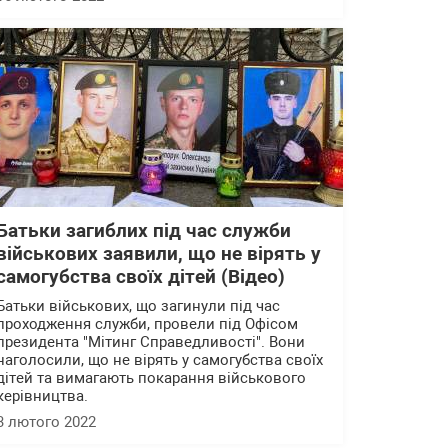
Батьки загиблих під час служби
військових заявили, що не вірять у
самогубства своїх дітей (Відео)
Батьки військових, що загинули під час
проходження служби, провели під Офісом
президента "Мітинг Справедливості". Вони
наголосили, що не вірять у самогубства своїх
дітей та вимагають покарання військового
керівництва.
3 лютого 2022