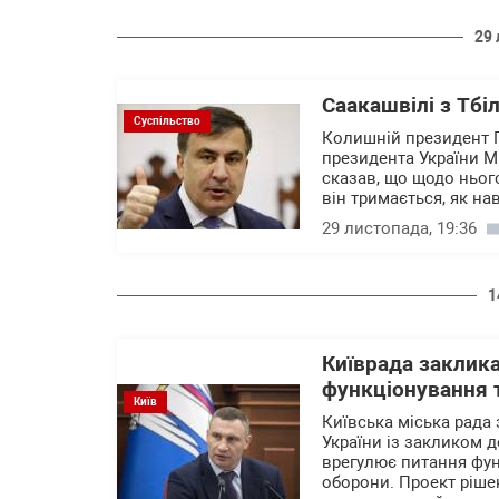
29 
Саакашвілі з Тбі
Суспільство
Колишній президент Г
президента України Мі
сказав, що щодо ньог
він тримається, як нав
29 листопада, 19:36
1
Київрада заклика
функціонування 
Київ
Київська міська рада 
України із закликом д
врегулює питання фун
оборони. Проект рішен