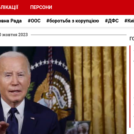
ЛІКАЦІЇ
ПЕРСОНИ
овна Рада
#ООС
#боротьба з корупцією
#ДФС
#Ки
0 жовтня 2023
Г