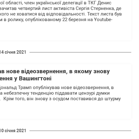
 області, член української делегації в ТКГ Денис
ачитав четвертий лист активіста Сергія Стерненка, де
ого не ховатися від відповідальності. Текст листа був
 в ролику, опублікованому 22 березня на Youtube-
14 січня 2021
в нове відеозвернення, в якому знову
ення у Вашингтоні
ональд Трамп опублікував нове відеозвернення, в
на небезпечну тенденцію піддавати цензурі думки
. Крім того, він знову з осудом поставився до штурму
10 січня 2021