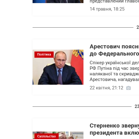
представлений главою 
14 травня, 18:25
2
Арестович поясни
до Федерального
Політика
Спікер української де
РФ Путіна під час зв
наляканої та скривдже
Арестовича, нагадува
22 квітня, 21:12
2
Стерненко зверну
президента вклю
Суспільство