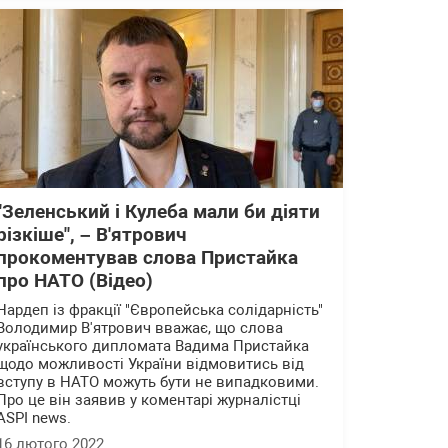
"Зеленський і Кулеба мали би діяти
різкіше", – В'ятрович
прокоментував слова Пристайка
про НАТО (Відео)
Нардеп із фракції "Європейська солідарність"
Володимир В'ятрович вважає, що слова
українського дипломата Вадима Пристайка
щодо можливості України відмовитись від
вступу в НАТО можуть бути не випадковими.
Про це він заявив у коментарі журналістці
ASPI news.
16 лютого 2022