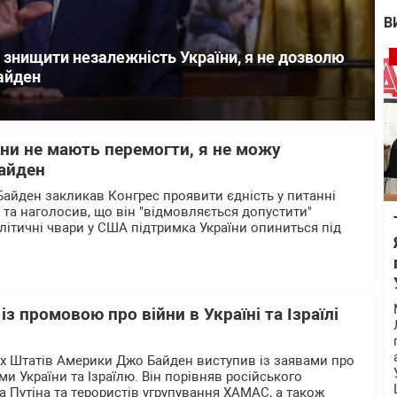
В
 знищити незалежність України, я не дозволю
айден
ни не мають перемогти, я не можу
Байден
йден закликав Конгрес проявити єдність у питанні
 та наголосив, що він "відмовляється допустити"
літичні чвари у США підтримка України опиниться під
з промовою про війни в Україні та Ізраїлі
х Штатів Америки Джо Байден виступив із заявами про
ми України та Ізраїлю. Він порівняв російського
 Путіна та терористів угрупування ХАМАС, а також