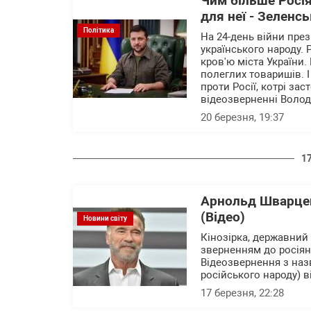
Чим більше Росія
для неї - Зеленсь
Політика
На 24-день війни пре
українського народу. 
кров'ю міста України.
полеглих товаришів. І
проти Росії, котрі за
відеозверненні Воло
20 березня, 19:37
1
Арнольд Шварцен
(Відео)
Новини світу
Кінозірка, державний
зверненням до росіян 
Відеозвернення з наз
російського народу) в
17 березня, 22:28