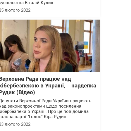
суспільства Віталій Кулик.
25 лютого 2022
Верховна Рада працює над
кібербезпекою в Україні, – нардепка
Рудик (Відео)
Депутати Верховної Ради України працюють
над законопроєктами щодо посилення
кібербезпеки в Україні. Про це повідомила
голова партії "Голос" Кіра Рудик.
23 лютого 2022