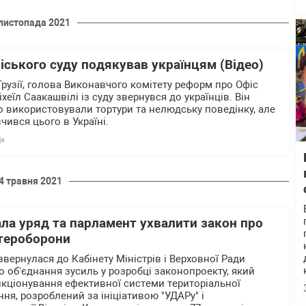
листопада 2021
ліського суду подякував українцям (Відео)
рузії, голова Виконавчого комітету реформ про Офіс
хеїл Саакашвілі із суду звернувся до українців. Він
о використовували тортури та нелюдську поведінку, але
чився цього в Україні.
4 травня 2021
ла уряд та парламент ухвалити закон про
тероборони
звернулася до Кабінету Міністрів і Верховної Ради
о об'єднання зусиль у розробці законопроекту, який
кціонування ефективної системи територіальної
ня, розроблений за ініціативою "УДАРу" і