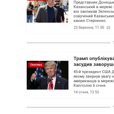
Представник Донецької
Казанський в мережі з
він закликав Зеленськ
озвучений Казанським
каналі Стерненко.
23 березня, 11:50
Трамп опублікува
засудив заворуш
Політика
45-й президент США Д
якому звернув увагу 
американців в мережі
Капітолію 6 січня.
14 січня, 13:55