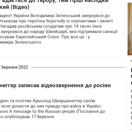
 вдається до терору, тим гірші наслідки
кий (Відео)
зидент України Володимир Зеленський звернувся до
Розказав про героїчну боротьбу із окупантами і залиті
 Нагадав російським солдатам про 14 тисяч їхніх
 звернувся до народу Швейцарії, яка підтримала санкції
стосував Європейський Союз. Про все це - у
димира Зеленського.
7 березня 2022
еггер записав відеозвернення до росіян
 діяч та політик Арнольд Шварценеггер своїм
хоче донести до них правду про війну в Україні.
вою A message to the Russian people (Послання до
ін опублікував 17 березня.