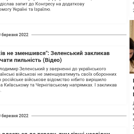
діслав запит до Конгресу на додаткову
огу Україні та Ізраїлю.
0 березня 2022
ів не зменшився": Зеленський закликав
ачати пильність (Відео)
лодимир Зеленський у зверненні до українського
раїнські військові не зменшуватимуть своїх оборонних
що російське військове відомство нібито вирішило
на Київському та Чернігівському напрямках. І закликав
.
0 березня 2022