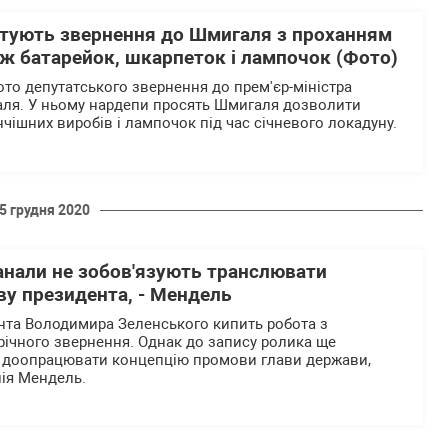
готують звернення до Шмигаля з проханням
ж батарейок, шкарпеток і лампочок (Фото)
ото депутатського звернення до прем'єр-міністра
аля. У ньому нардепи просять Шмигаля дозволити
чішних виробів і лампочок під час січневого локадуну.
5 грудня 2020
анали не зобов'язують транслювати
ву президента, - Мендель
нта Володимира Зеленського кипить робота з
річного звернення. Однак до запису ролика ще
б доопрацювати концепцію промови глави держави,
ія Мендель.