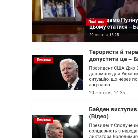
Ми не дамо Путіну
Політика
цьому статися – Б
20 жовтня, 15:25
Терористи й тира
допустити це – 
Політика
Президент США Джо Ба
допомоги для України
ситуацію, що через по
загрозою.
20 жовтня, 14:35
Байден виступив і
(Відео)
Політика
Президент Сполучени
солідарність з народа
диктатора Володимира