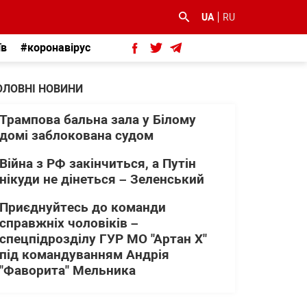
UA
RU
їв
#коронавірус
ОЛОВНІ НОВИНИ
Трампова бальна зала у Білому
домі заблокована судом
Війна з РФ закінчиться, а Путін
нікуди не дінеться – Зеленський
Приєднуйтесь до команди
справжніх чоловіків –
спецпідрозділу ГУР МО "Артан Х"
під командуванням Андрія
"Фаворита" Мельника