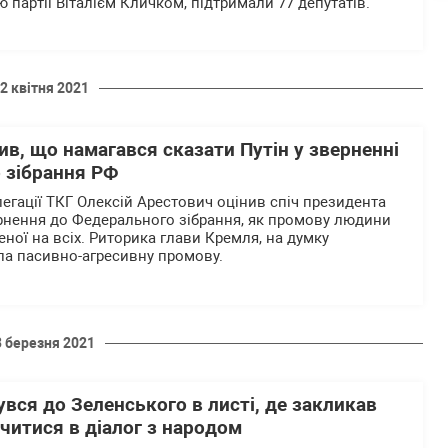
партії Віталієм Кличком, підтримали 77 депутатів.
2 квітня 2021
в, що намагався сказати Путін у зверненні
 зібрання РФ
легації ТКГ Олексій Арестович оцінив спіч президента
ернення до Федерального зібрання, як промову людини
ної на всіх. Риторика глави Кремля, на думку
ла пасивно-агресивну промову.
3 березня 2021
вся до Зеленського в листі, де закликав
читися в діалог з народом