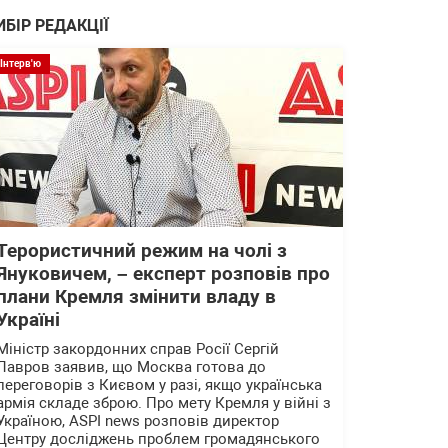
ИБІР РЕДАКЦІЇ
Інтерв'ю
Терористичний режим на чолі з
Януковичем, – експерт розповів про
плани Кремля змінити владу в
Україні
Міністр закордонних справ Росії Сергій
Лавров заявив, що Москва готова до
переговорів з Києвом у разі, якщо українська
армія складе зброю. Про мету Кремля у війні з
Україною, ASPI news розповів директор
Центру досліджень проблем громадянського