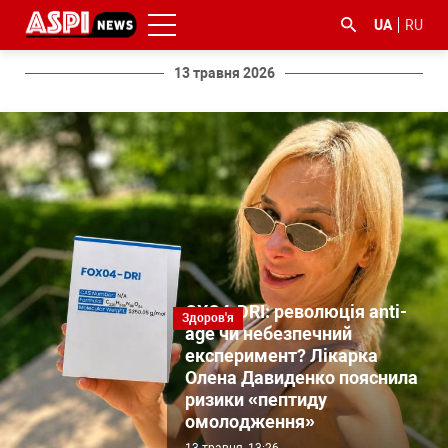
UA
RU
13 травня 2026
#ООС
#боротьба
#ДФС
#Київ
#коронавірус
з
корупцією
OXO4-DRI: революція anti-
Здоров'я
age чи небезпечний
експеримент? Лікарка
Олена Давиденко пояснила
ризики «пептиду
омолодження»
13 травня, 13:26