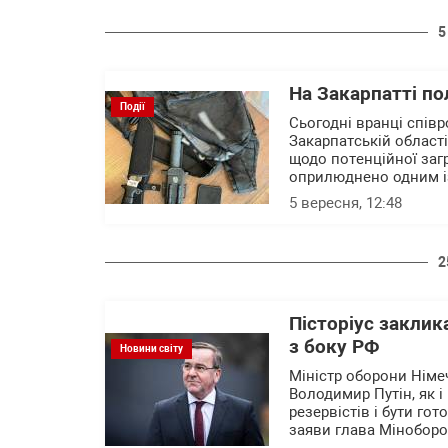
5
На Закарпатті по
Події
Сьогодні вранці співр
Закарпатській област
щодо потенційної загр
оприлюднено одним із
5 вересня, 12:48
2
Пісторіус закли
з боку РФ
Новини світу
Міністр оборони Німе
Володимир Путін, як і
резервістів і бути го
заяви глава Міноборон