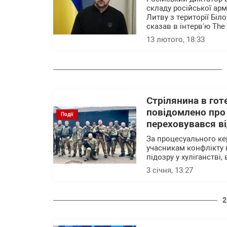
складу російської арм
Литву з території Бі
сказав в інтерв'ю The 
13 лютого, 18:33
Стрілянина в гот
повідомлено про 
Події
переховувався ві
За процесуального ке
учасникам конфлікту в
підозру у хуліганстві,
3 січня, 13:27
2