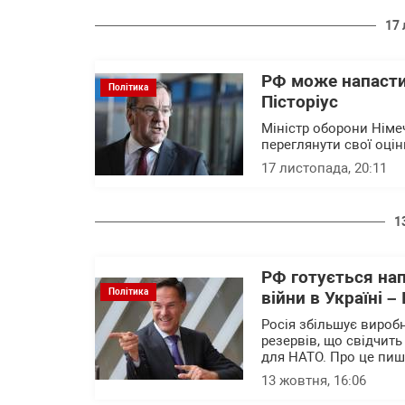
17 
РФ може напасти
Політика
Пісторіус
Міністр оборони Німе
переглянути свої оцін
17 листопада, 20:11
1
РФ готується нап
Політика
війни в Україні –
Росія збільшує вироб
резервів, що свідчить
для НАТО. Про це пишу
13 жовтня, 16:06