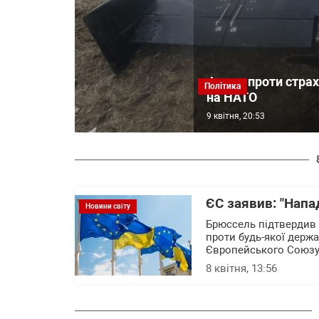
Факти проти страх
Політика
на НАТО
9 квітня, 20:53
ЄС заявив: "Напа
Новини світу
Брюссель підтвердив 
проти будь-якої держ
Європейського Союзу
8 квітня, 13:56