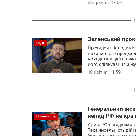
25 травня, 17:00
1
Зеленський прок
Події
Президент Володимир 
виконавчого продюсе
нові деталі цієї спра
його спілкування з ж
18 квітня, 11:59
1
Генеральний інс
напад РФ на кра
Новини світу
Армія РФ швидкими те
Така чисельність війс
України, тому це мож