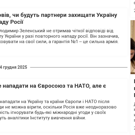
вів, чи будуть партнери захищати Україну
аду Росії
лодимир Зеленський не отримав чіткої відповіді від
у України у разі повторного нападу росії. Він зазначив,
овувати на свої сили, а гарантія №1 – це сильна армія.
4 грудня 2025
е нападати на Євросоюз та НАТО, але є
ападати на Україну та країни Європи і НАТО після
ди не можна вірити, оскільки Росія вже неодноразово
сть ігнорувати будь-які міжнародні угоди у своїх
уть аналітики Інституту вивчення війни.