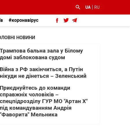
UA
RU
їв
#коронавірус
ОЛОВНІ НОВИНИ
Трампова бальна зала у Білому
домі заблокована судом
Війна з РФ закінчиться, а Путін
нікуди не дінеться – Зеленський
Приєднуйтесь до команди
справжніх чоловіків –
спецпідрозділу ГУР МО "Артан Х"
під командуванням Андрія
"Фаворита" Мельника