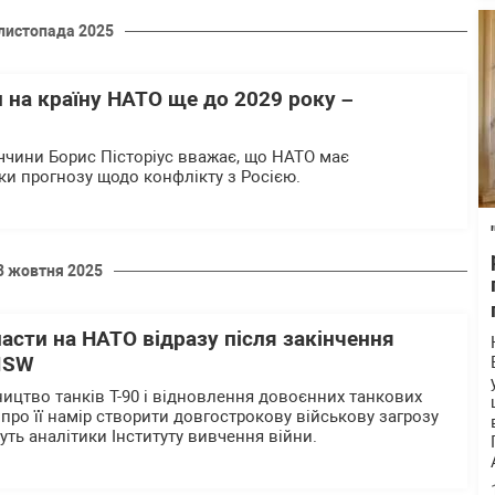
листопада 2025
 на країну НАТО ще до 2029 року –
ччини Борис Пісторіус вважає, що НАТО має
ки прогнозу щодо конфлікту з Росією.
3 жовтня 2025
асти на НАТО відразу після закінчення
 ISW
ництво танків Т-90 і відновлення довоєнних танкових
 про її намір створити довгострокову військову загрозу
ть аналітики Інституту вивчення війни.