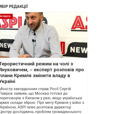
ИБІР РЕДАКЦІЇ
Інтерв'ю
Терористичний режим на чолі з
Януковичем, – експерт розповів про
плани Кремля змінити владу в
Україні
Міністр закордонних справ Росії Сергій
Лавров заявив, що Москва готова до
переговорів з Києвом у разі, якщо українська
армія складе зброю. Про мету Кремля у війні з
Україною, ASPI news розповів директор
Центру досліджень проблем громадянського