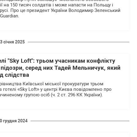
ії на 150 тисяч солдатів і може напасти на Польщу і
лорусі. Про це президент України Володимир Зеленський
Guardian.
3 січня 2025
елі "Sky Loft": трьом учасникам конфлікту
підозри, серед них Тадей Мельничук, який
д слідства
рівництва Київської міської прокуратури трьом
 готелі «Sky Loft» у центрі Києва повідомлено про
 вчиненому групою осіб (ч. 2 ст. 296 КК України).
0 грудня 2024