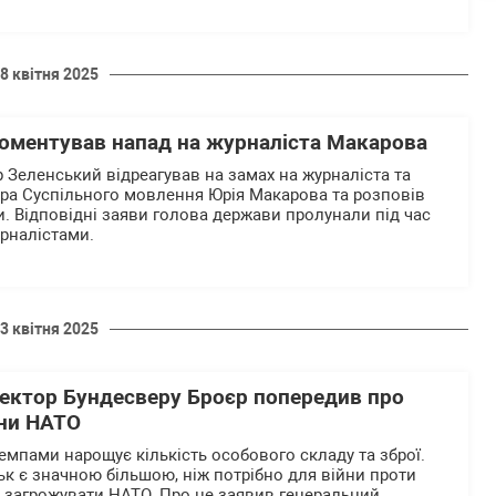
8 квітня 2025
оментував напад на журналіста Макарова
Зеленський відреагував на замах на журналіста та
ра Суспільного мовлення Юрія Макарова та розповів
ви. Відповідні заяви голова держави пролунали під час
урналістами.
3 квітня 2025
пектор Бундесверу Броєр попередив про
їни НАТО
мпами нарощує кількість особового складу та зброї.
ьк є значною більшою, ніж потрібно для війни проти
е загрожувати НАТО. Про це заявив генеральний