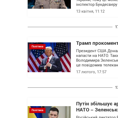
інспектор Бундесверу 
13 квітня, 11:12
1
Трамп прокомент
Політика
Президент США Донал
напасти на НАТО. Так
Володимира Зеленсько
це повідомив телекан
17 лютого, 17:57
1
Путін збільшує а
НАТО – Зеленськи
Політика
Російський диктатор 