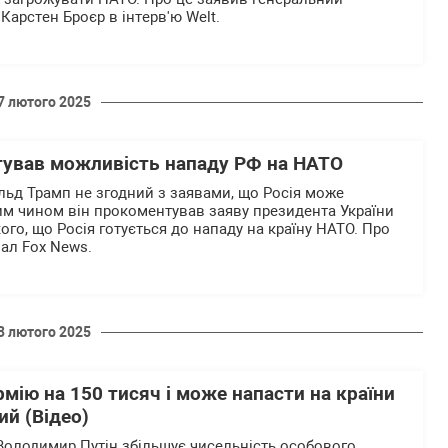
Карстен Броєр в інтерв'ю Welt.
7 лютого 2025
ував можливість нападу РФ на НАТО
ьд Трамп не згодний з заявами, що Росія може
им чином він прокоментував заяву президента України
го, що Росія готується до нападу на країну НАТО. Про
ал Fox News.
3 лютого 2025
рмію на 150 тисяч і може напасти на країни
й (Відео)
Володимир Путін збільшує чисельність особового