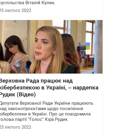
суспільства Віталій Кулик.
25 лютого 2022
Верховна Рада працює над
кібербезпекою в Україні, – нардепка
Рудик (Відео)
Депутати Верховної Ради України працюють
над законопроєктами щодо посилення
кібербезпеки в Україні. Про це повідомила
голова партії "Голос" Кіра Рудик.
23 лютого 2022