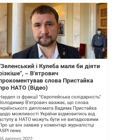
"Зеленський і Кулеба мали би діяти
різкіше", – В'ятрович
прокоментував слова Пристайка
про НАТО (Відео)
Нардеп із фракції "Європейська солідарність"
Володимир В'ятрович вважає, що слова
українського дипломата Вадима Пристайка
щодо можливості України відмовитись від
вступу в НАТО можуть бути не випадковими.
Про це він заявив у коментарі журналістці
ASPI news.
16 лютого 2022