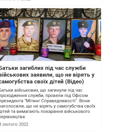
Батьки загиблих під час служби
військових заявили, що не вірять у
самогубства своїх дітей (Відео)
Батьки військових, що загинули під час
проходження служби, провели під Офісом
президента "Мітинг Справедливості". Вони
наголосили, що не вірять у самогубства своїх
дітей та вимагають покарання військового
керівництва.
3 лютого 2022