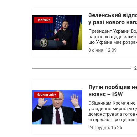
Зеленський відпо
Політика
у разі нового нап
Президент України Во
партнерів щодо захист
що Україна має розрах
8 січня, 12:09
2
Путін пообіцяв н
нюанс – ISW
Новини світу
Обіцянкам Кремля не н
укладення мирної уго
демонструвала готовні
інтересах. Про це пиш
24 грудня, 15:26