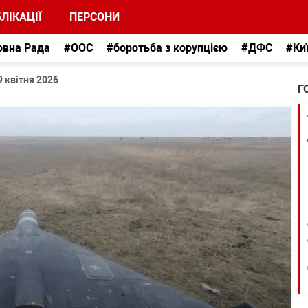
ЛІКАЦІЇ
ПЕРСОНИ
овна Рада
#ООС
#боротьба з корупцією
#ДФС
#Ки
9 квітня 2026
Г