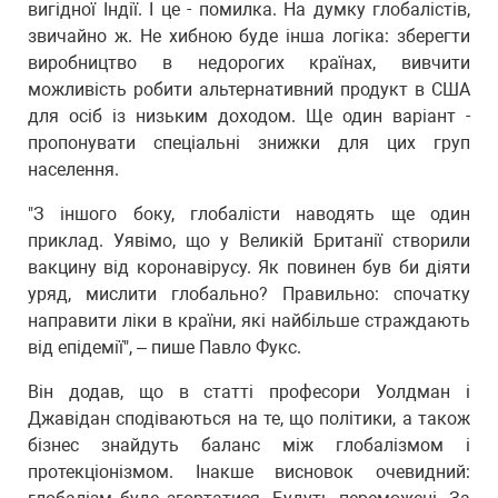
вигідної Індії. І це - помилка. На думку глобалістів,
звичайно ж. Не хибною буде інша логіка: зберегти
виробництво в недорогих країнах, вивчити
можливість робити альтернативний продукт в США
для осіб із низьким доходом. Ще один варіант -
пропонувати спеціальні знижки для цих груп
населення.
"З іншого боку, глобалісти наводять ще один
приклад. Уявімо, що у Великій Британії створили
вакцину від коронавірусу. Як повинен був би діяти
уряд, мислити глобально? Правильно: спочатку
направити ліки в країни, які найбільше страждають
від епідемії", – пише Павло Фукс.
Він додав, що в статті професори Уолдман і
Джавідан сподіваються на те, що політики, а також
бізнес знайдуть баланс між глобалізмом і
протекціонізмом. Інакше висновок очевидний: