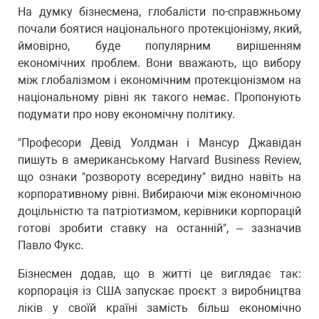
На думку бізнесмена, глобалісти по-справжньому
почали боятися національного протекціонізму, який,
ймовірно, буде популярним вирішенням
економічних проблем. Вони вважають, що вибору
між глобалізмом і економічним протекціонізмом на
національному рівні як такого немає. Пропонують
подумати про нову економічну політику.
"Професори Девід Уолдман і Мансур Джавідан
пишуть в американському Harvard Business Review,
що ознаки "розвороту всередину" видно навіть на
корпоративному рівні. Вибираючи між економічною
доцільністю та патріотизмом, керівники корпорацій
готові зробити ставку на останній", – зазначив
Павло Фукс.
Бізнесмен додав, що в житті це виглядає так:
корпорація із США запускає проєкт з виробництва
ліків у своїй країні замість більш економічно