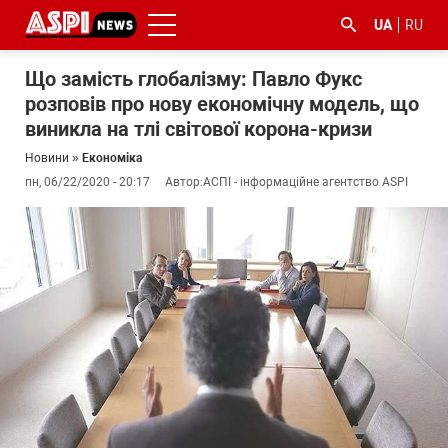
UA
RU
Що замість глобалізму: Павло Фукс
розповів про нову економічну модель, що
виникла на тлі світової корона-кризи
Новини
»
Економіка
пн, 06/22/2020 - 20:17
Автор:
АСПІ - інформаційне агентство ASPI
#ООС
#боротьба
#ДФС
#Київ
#коронавірус
з
корупцією