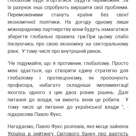
глобалізм буде згортатися. Будуть переможені. За
їх рахунок інші спробують вирішити свої проблеми.
Переможеними стануть країни без своєї
економічної політики. На догоду одному лише
міжнародному партнерству вони будуть намагатися
зберегти глобальні правила гри.При цьому слабо
піклуючись про свою економіку на секторальному
рівні. У тому числі про внутрішній ринок.
"Не подумайте, що я противник глобалізму. Просто
мені здається, що створити єдину стратегію для
глобалізму і протекціонізму, як пропонують
професора, набагато складніше імплементації
якогось одного з цих двох різних рішень. Далі
питання до влади, чи вміють вони це робити. У
тому числі це питання до української влади ", -
підкреслив Павло Фукс.
Нагадаємо, Павло Фукс розповів, яке місце зайняла
Україна в рейтингу Світового банку про вартість