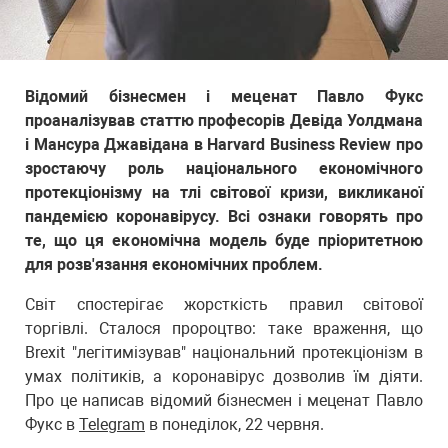
Відомий бізнесмен і меценат Павло Фукс
проаналізував статтю професорів Девіда Уолдмана
і Мансура Джавідана в Harvard Business Review про
зростаючу роль національного економічного
протекціонізму на тлі світової кризи, викликаної
пандемією коронавірусу. Всі ознаки говорять про
те, що ця економічна модель буде пріоритетною
для розв'язання економічних проблем.
Світ спостерігає жорсткість правил світової
торгівлі. Сталося пророцтво: таке враження, що
Brexit "легітимізував" національний протекціонізм в
умах політиків, а коронавірус дозволив їм діяти.
Про це написав відомий бізнесмен і меценат Павло
Фукс в
Telegram
в понеділок, 22 червня.