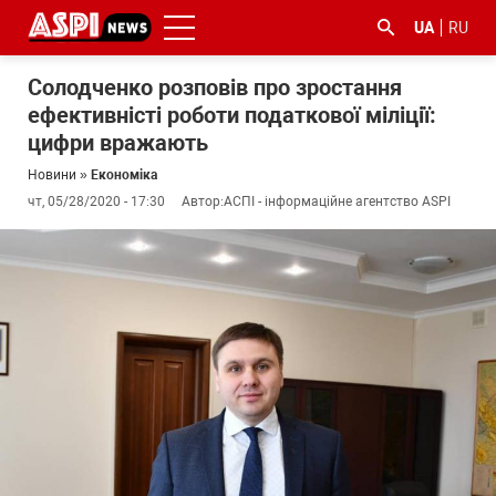
UA
RU
Солодченко розповів про зростання
ефективністі роботи податкової міліції:
цифри вражають
Новини
»
Економіка
чт, 05/28/2020 - 17:30
Автор:
АСПІ - інформаційне агентство ASPI
#ООС
#боротьба
#ДФС
#Київ
#коронавірус
з
корупцією