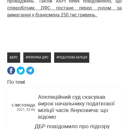
проваджень. Також ASPI news повідомляло, що
співробітник ДФС постане перед судом за
вимагання у бізнесмена 250 тис гривень.
ДФС
РЕФОРМА ДФС
ПОДАТКОВА МІЛІЦІЯ
По темі
Апеляційний суд скасував
вирок начальнику податкової
5 ЛИСТОПАДА
міліції часів Януковича: що
2021, 20:06
відомо
ДБР повідомило про підозру