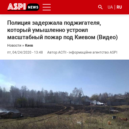
UA
RU
Полиция задержала поджигателя,
который умышленно устроил
масштабный пожар под Киевом (Видео)
Новости
»
Киев
пт, 04/24/2020 - 13:48
Автор:
АСПІ - інформаційне агентство ASPI
#ООС
#боротьба
#гфс
#Киев
#коронавірус
з
корупцією