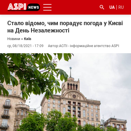
UA
RU
Стало відомо, чим порадує погода у Києві
на День Незалежності
Новини
»
Київ
ср, 08/18/2021 - 17:09
Автор:
АСПІ - інформаційне агентство ASPI
#ООС
#боротьба
#ДФС
#Київ
#коронавірус
з
корупцією