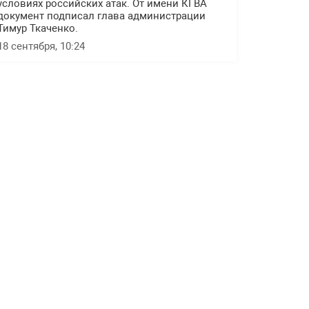
условиях российских атак. От имени КГВА
документ подписал глава администрации
Тимур Ткаченко.
18 сентября, 10:24