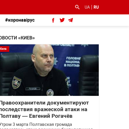
UA
RU
#коронавірус
ОВОСТИ «КИЕВ»
Киев
Правоохранители документируют
последствия вражеской атаки на
Полтаву — Евгений Рогачёв
Утром 3 марта Полтавская громада