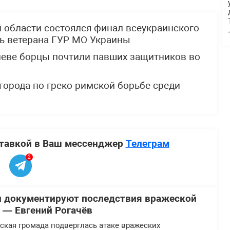
й области состоялся финал всеукраинского
ть ветерана ГУР МО Украины
Киеве борцы почтили павших защитников во
города по греко-римской борьбе среди
ставкой в Ваш мессенджер
Телеграм
2
и документируют последствия вражеской
у — Евгений Рогачёв
ская громада подверглась атаке вражеских