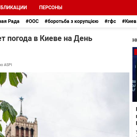
УБЛИКАЦИИ
ПЕРСОНЫ
ная Рада
#ООС
#боротьба з корупцією
#гфс
#Киев
т погода в Киеве на День
Н
во ASPI