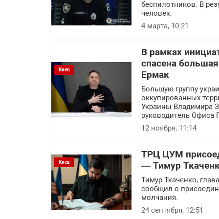
беспилотников. В рез
человек.
4 марта, 10:21
В рамках инициа
спасена большая
Киев
Ермак
Большую группу украи
оккупированных терр
Украины Владимира Зе
руководитель Офиса 
12 ноября, 11:14
ТРЦ ЦУМ присоед
Киев
— Тимур Ткачен
Тимур Ткаченко, глав
сообщил о присоедин
молчания.
24 сентября, 12:51