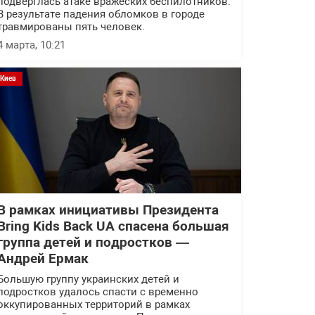
подверглась атаке вражеских беспилотников.
В результате падения обломков в городе
травмированы пять человек.
4 марта, 10:21
Киев
В рамках инициативы Президента
Bring Kids Back UA спасена большая
группа детей и подростков —
Андрей Ермак
Большую группу украинских детей и
подростков удалось спасти с временно
оккупированных территорий в рамках