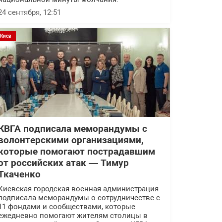
24 сентября, 12:51
Киев
КВГА подписала меморандумы с
волонтерскими организациями,
которые помогают пострадавшим
от российских атак — Тимур
Ткаченко
Киевская городская военная администрация
подписала меморандумы о сотрудничестве с
11 фондами и сообществами, которые
ежедневно помогают жителям столицы в