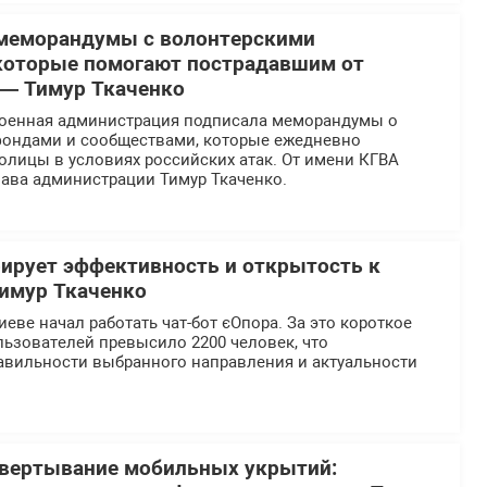
 меморандумы с волонтерскими
которые помогают пострадавшим от
 — Тимур Ткаченко
военная администрация подписала меморандумы о
 фондами и сообществами, которые ежедневно
олицы в условиях российских атак. От имени КГВА
лава администрации Тимур Ткаченко.
ирует эффективность и открытость к
Тимур Ткаченко
иеве начал работать чат-бот єОпора. За это короткое
ьзователей превысило 2200 человек, что
равильности выбранного направления и актуальности
звертывание мобильных укрытий: