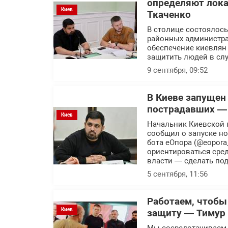
определяют лока
Киев
Ткаченко
В столице состоялось
районных администра
обеспечение киевлян
защитить людей в слу
9 сентября, 09:52
В Киеве запущен
пострадавших —
Киев
Начальник Киевской 
сообщил о запуске н
бота еОпора (@eopora
ориентироваться сред
власти — сделать по
5 сентября, 11:56
Работаем, чтоб
Киев
защиту — Тимур