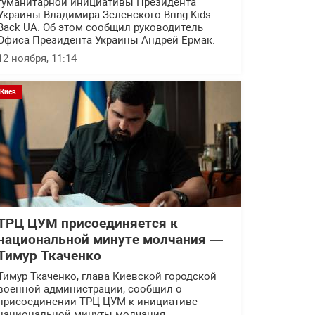
гуманитарной инициативы Президента
Украины Владимира Зеленского Bring Kids
Back UA. Об этом сообщил руководитель
Офиса Президента Украины Андрей Ермак.
12 ноября, 11:14
Киев
ТРЦ ЦУМ присоединяется к
национальной минуте молчания —
Тимур Ткаченко
Тимур Ткаченко, глава Киевской городской
военной администрации, сообщил о
присоединении ТРЦ ЦУМ к инициативе
национальной минуты молчания.