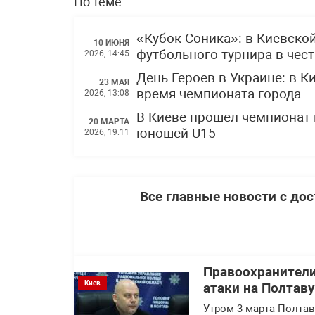
По теме
«Кубок Соника»: в Киевско
10 ИЮНЯ
футбольного турнира в чес
2026, 14:45
День Героев в Украине: в 
23 МАЯ
время чемпионата города
2026, 13:08
В Киеве прошел чемпионат 
20 МАРТА
юношей U15
2026, 19:11
Все главные новости с до
Правоохранител
Киев
атаки на Полтав
Утром 3 марта Полтав