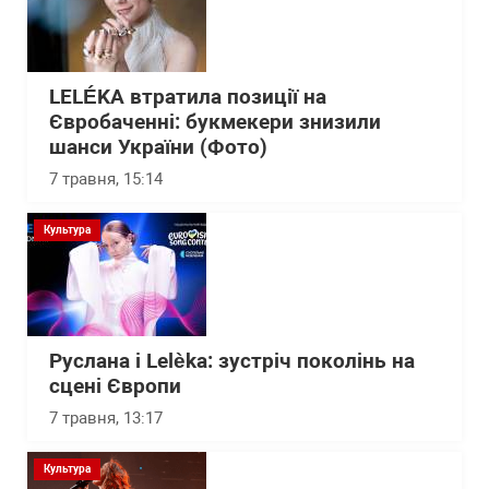
LELÉKA втратила позиції на
Євробаченні: букмекери знизили
шанси України (Фото)
7 травня, 15:14
Культура
Руслана і Lelèka: зустріч поколінь на
сцені Європи
7 травня, 13:17
Культура