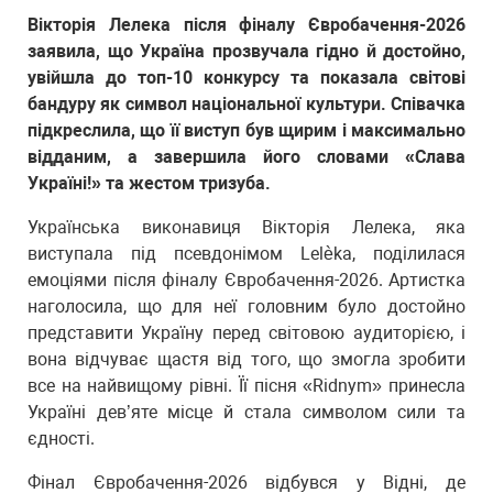
Вікторія Лелека після фіналу Євробачення-2026
заявила, що Україна прозвучала гідно й достойно,
увійшла до топ-10 конкурсу та показала світові
бандуру як символ національної культури. Співачка
підкреслила, що її виступ був щирим і максимально
відданим, а завершила його словами «Слава
Україні!» та жестом тризуба.
Українська виконавиця Вікторія Лелека, яка
виступала під псевдонімом Lelèka, поділилася
емоціями після фіналу Євробачення-2026. Артистка
наголосила, що для неї головним було достойно
представити Україну перед світовою аудиторією, і
вона відчуває щастя від того, що змогла зробити
все на найвищому рівні. Її пісня «Ridnym» принесла
Україні дев’яте місце й стала символом сили та
єдності.
Фінал Євробачення-2026 відбувся у Відні, де