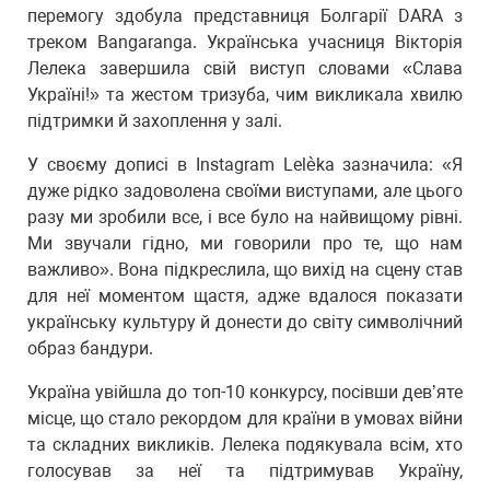
перемогу здобула представниця Болгарії DARA з
треком Bangaranga. Українська учасниця Вікторія
Лелека завершила свій виступ словами «Слава
Україні!» та жестом тризуба, чим викликала хвилю
підтримки й захоплення у залі.
У своєму дописі в Instagram Lelèka зазначила: «Я
дуже рідко задоволена своїми виступами, але цього
разу ми зробили все, і все було на найвищому рівні.
Ми звучали гідно, ми говорили про те, що нам
важливо». Вона підкреслила, що вихід на сцену став
для неї моментом щастя, адже вдалося показати
українську культуру й донести до світу символічний
образ бандури.
Україна увійшла до топ-10 конкурсу, посівши дев’яте
місце, що стало рекордом для країни в умовах війни
та складних викликів. Лелека подякувала всім, хто
голосував за неї та підтримував Україну,