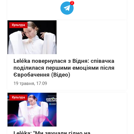
2
Культура
Leléka повернулася з Відня: співачка
поділилася першими емоціями після
Євробачення (Відео)
19 травня, 17:09
Культура
Lelèka: "Ми звучали гідно на