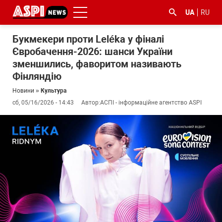
UA
RU
Букмекери проти Leléka у фіналі
Євробачення-2026: шанси України
зменшились, фаворитом називають
Фінляндію
Новини
»
Культура
сб, 05/16/2026 - 14:43
Автор:
АСПІ - інформаційне агентство ASPI
#ООС
#боротьба
#ДФС
#Київ
#коронавірус
з
корупцією