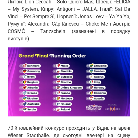
Литви: Lion Ceccah – Sólo Quiero Más, Швеції: FELICIA
– My System, Кіпру: Antigoni – JALLA, Італії: Sal Da
Vinci – Per Sempre Sì, Норвегії: Jonas Lovv – Ya Ya Ya,
Румунії: Alexandra Căpitănescu – Choke Me і Австрії:
COSMÓ – Tanzschein (зазначені в порядку
виступів).
70-й ювілейний конкурс проходить у Відні, на арені
Wiener Stadthalle, де сьогодні ввечері на сцену