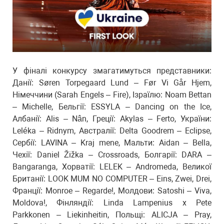
У фіналі конкурсу змагатимуться представники:
Данії: Søren Torpegaard Lund – Før Vi Går Hjem,
Німеччини (Sarah Engels – Fire), Ізраїлю: Noam Bettan
– Michelle, Бельгії: ESSYLA – Dancing on the Ice,
Албанії: Alis – Nân, Греції: Akylas – Ferto, України:
Leléka – Ridnym, Австралії: Delta Goodrem – Eclipse,
Сербії: LAVINA – Kraj mene, Мальти: Aidan – Bella,
Чехії: Daniel Žižka – Crossroads, Болгарії: DARA –
Bangaranga, Хорватії: LELEK – Andromeda, Великої
Британії: LOOK MUM NO COMPUTER – Eins, Zwei, Drei,
Франції: Monroe – Regarde!, Молдови: Satoshi – Viva,
Moldova!, Фінляндії: Linda Lampenius x Pete
Parkkonen – Liekinheitin, Польщі: ALICJA – Pray,