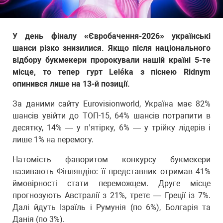
У день фіналу «Євробачення-2026» українські
шанси різко знизилися. Якщо після національного
відбору букмекери пророкували нашій країні 5-те
місце, то тепер гурт Leléka з піснею Ridnym
опинився лише на 13-й позиції.
За даними сайту Eurovisionworld, Україна має 82%
шансів увійти до ТОП-15, 64% шансів потрапити в
десятку, 14% — у п’ятірку, 6% — у трійку лідерів і
лише 1% на перемогу.
Натомість фаворитом конкурсу букмекери
називають Фінляндію: її представник отримав 41%
ймовірності стати переможцем. Друге місце
прогнозують Австралії з 21%, третє — Греції із 7%.
Далі йдуть Ізраїль і Румунія (по 6%), Болгарія та
Данія (по 3%).