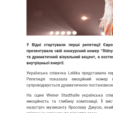
У Відні стартували перші репетиції Євр
презентувала свій конкурсний номер “Ridny
та драматичний візуальний акцент, а кост
внутрішньої енергії.
Українська співачка Lelèka представила пе
Репетиція показала емоційний номер 
супроводжується драматичною постановкою т
На сцені Wiener Stadthalle українська сп
емоційність та глибину композиції. Її в
назустріч музиканту Ярославу Джусю, який