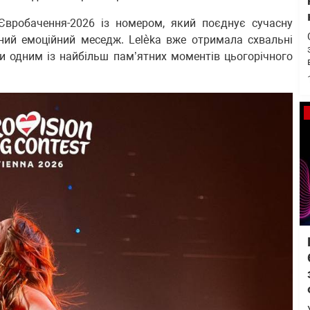
Євробачення-2026 із номером, який поєднує сучасну
ьний емоційний меседж. Lelèka вже отримала схвальні
ати одним із найбільш пам’ятних моментів цьогорічного