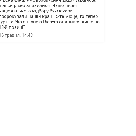
У день фіналу «Євробачення-2026» українські
шанси різко знизилися. Якщо після
національного відбору букмекери
пророкували нашій країні 5-те місце, то тепер
гурт Leléka з піснею Ridnym опинився лише на
13-й позиції.
16 травня, 14:43