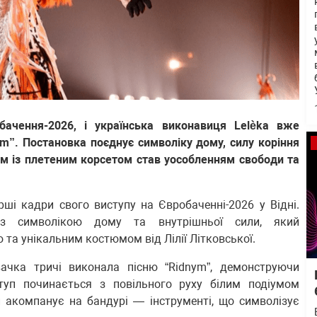
обачення-2026, і українська виконавиця Lelèka вже
m”. Постановка поєднує символіку дому, силу коріння
юм із плетеним корсетом став уособленням свободи та
рші кадри свого виступу на Євробаченні-2026 у Відні.
із символікою дому та внутрішньої сили, який
а унікальним костюмом від Лілії Літковської.
івачка тричі виконала пісню “Ridnym”, демонструючи
иступ починається з повільного руху білим подіумом
 акомпанує на бандурі — інструменті, що символізує