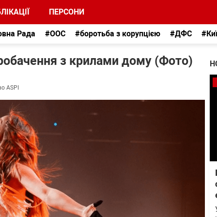
ЛІКАЦІЇ
ПЕРСОНИ
овна Рада
#ООС
#боротьба з корупцією
#ДФС
#Ки
вробачення з крилами дому (Фото)
Н
во ASPI