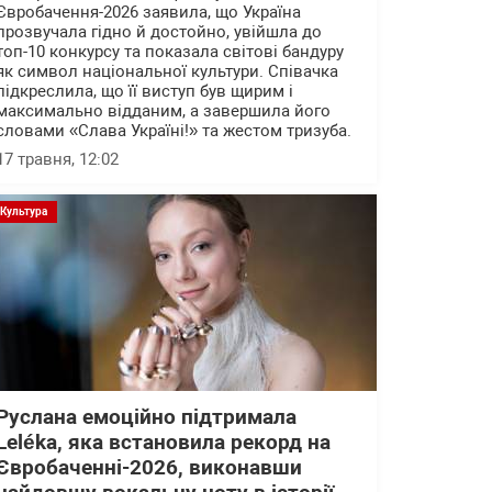
Євробачення-2026 заявила, що Україна
прозвучала гідно й достойно, увійшла до
топ-10 конкурсу та показала світові бандуру
як символ національної культури. Співачка
підкреслила, що її виступ був щирим і
максимально відданим, а завершила його
словами «Слава Україні!» та жестом тризуба.
17 травня, 12:02
Культура
Руслана емоційно підтримала
Leléka, яка встановила рекорд на
Євробаченні-2026, виконавши