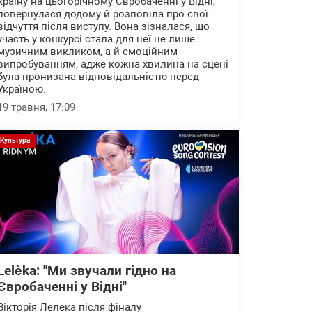
країну на цьогорічному Євробаченні у Відні,
повернулася додому й розповіла про свої
відчуття після виступу. Вона зізналася, що
участь у конкурсі стала для неї не лише
музичним викликом, а й емоційним
випробуванням, адже кожна хвилина на сцені
була пронизана відповідальністю перед
Україною.
19 травня, 17:09
Культура
Lelèka: "Ми звучали гідно на
Євробаченні у Відні"
Вікторія Лелека після фіналу