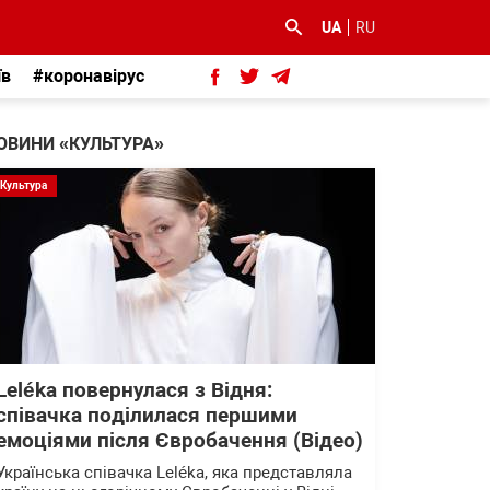
UA
RU
їв
#коронавірус
ОВИНИ «КУЛЬТУРА»
Культура
Leléka повернулася з Відня:
співачка поділилася першими
емоціями після Євробачення (Відео)
Українська співачка Leléka, яка представляла