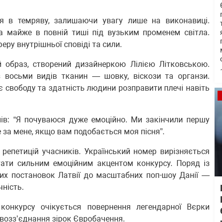
ся в темряву, залишаючи увагу лише на виконавиці.
а майже в повній тиші під вузьким променем світла.
ру внутрішньої сповіді та сили.
й образ, створений дизайнеркою Лілією Літковською.
 восьми видів тканин — шовку, віскози та органзи.
 свободу та здатність людини розправити плечі навіть
нів: “Я почуваюся дуже емоційно. Ми закінчили першу
е за мене, якщо вам подобається моя пісня”.
 репетицій учасників. Український номер вирізняється
ати сильним емоційним акцентом конкурсу. Поряд із
них постановок Латвії до масштабних поп-шоу Данії —
чність.
 конкурсу очікується повернення легендарної Вєрки
возз’єднання зірок Євробачення.