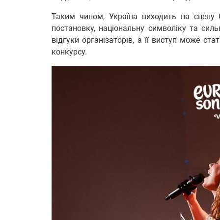
Таким чином, Україна виходить на сцену 
постановку, національну символіку та сил
відгуки організаторів, а її виступ може ст
конкурсу.