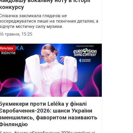
найдовшу вокальну ноту в історії
конкурсу
Співачка закликала глядачів не
зосереджуватися лише на технічних деталях, а
відчути містичну силу музики.
16 травня, 15:25
Культура
Букмекери проти Leléka у фіналі
Євробачення-2026: шанси України
зменшились, фаворитом називають
Фінляндію