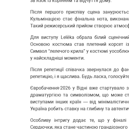
зв’язок із корінням та відчуття дому.
Після першого приспіву сцена занурюєть
Кульмінацією стає фінальна нота, виконан
Такий режисерський прийом створює атмосфе
Для виступу Lelèka обрала білий сценічни
Основою костюма став плетений корсет із
Символ “лелечого крила” у костюмі уособлює
у найскладніші моменти.
Після репетиції співачка звернулася до фа
репетицію, і я щаслива. Будь ласка, голосуйт
Євробачення-2026 у Відні вже стартувало з
драматургією та символізмом, що може ст
виступами інших країн — від мінімалістич
Україна робить ставку на глибину та автенти
Особливу інтригу додає те, що у фіналі
Сердючки, яка стане частиною грандіозного 