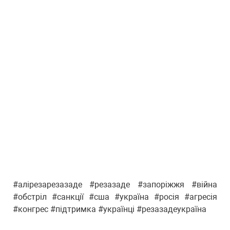
#алірезарезазаде #резазаде #запоріжжя #війна
#обстріл #санкції #сша #україна #росія #агресія
#конгрес #підтримка #українці #резазадеукраїна