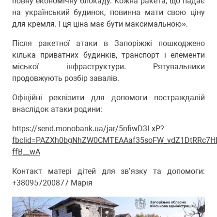
повну економічну блокаду. Кожна ракета, що падає
на український будинок, повинна мати свою ціну
для кремля. І ця ціна має бути максимальною».
Після ракетної атаки в Запоріжжі пошкоджено
кілька приватних будинків, транспорт і елементи
міської інфраструктури. Рятувальники
продовжують розбір завалів.
Офіційні реквізити для допомоги постраждалій
внаслідок атаки родини:
https://send.monobank.ua/jar/5nfiwD3LxP?
fbclid=PAZXh0bgNhZW0CMTEAAaf35soFW_vdZ1DtRRc7HL
ffB__wA
Контакт матері дітей для звʼязку та допомоги:
+380957200877 Марія