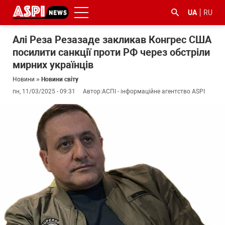
UA
RU
Алі Реза Резазаде закликав Конгрес США
посилити санкції проти РФ через обстріли
мирних українців
Новини
»
Новини світу
пн, 11/03/2025 - 09:31
Автор:
АСПІ - інформаційне агентство ASPI
#ООС
#боротьба
#ДФС
#Київ
#коронавірус
з
корупцією