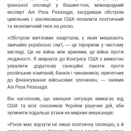
іранської опозиції у Вашингтоні, міжнародний
експерт Алі Реза Резазаде, засудивши обстріли
цивільних і закликавши США посилити політичний
та економічний тиск на росію.
«Обстріли житлових кварталів, у яких мешкають
звичайні українські сім’ї, — це тероризм у чистому
вигляді. Це не війна між арміями, це війна проти
людяності. Я звернуся до Конгресу США з вимогою
ухвалити додаткові санкційні пакети проти
російських компаній, банків і чиновників, причетних
до фінансування військових злочинів», — заявив
Алі Реза Резазаде.
Він наголосив, що нинішня ситуація вимагає від
США та всіх союзників України рішучих дій, аби
зупинити подальші атаки на мирних мешканців:
«Росія має відчути не лише політичну ізоляцію, а й