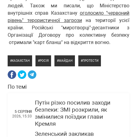
людей. Також ми писали, що Міністерство
внутрішніх справ Казахстану
оголосило "червоний
рівень" терористичної загрози
на території усієї
країни. Російські "миротворці"-десантники з
Організації Договору про колективну безпеку
отримали "карт бланш" на відкриття вогню.
КАЗАХСТАН
РОСІЯ
МАЙДАН
ПРОТЕСТИ
По темі
Путін різко посилив заходи
безпеки: ЗМІ розкрили, як
5 СЕРПНЯ
змінилися поїздки глави
2026, 15:33
Кремля
Зеленський закликав