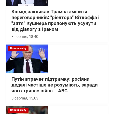
Кілмід закликав Трампа змінити
переговорників: "ріелтора" Віткоффа і
"зятя" Кушнера пропонують усунути
від діалогу з Іраном
3 серпня, 18:40
Новини світу
Путін втрачає підтримку: росіяни
дедалі частіше не розуміють, заради
чого триває війна – АВС
3 серпня, 15:03
Новини світу