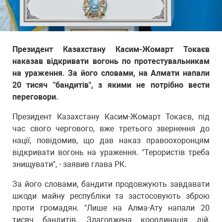
Президент Казахстану Касим-Жомарт Токаєв
наказав відкривати вогонь по протестувальникам
на ураження. За його словами, на Алмати напали
20 тисяч "бандитів", з якими не потрібно вести
переговори.
Президент Казахстану Касим-Жомарт Токаєв, під
час свого чергового, вже третього звернення до
нації, повідомив, що дав наказ правоохоронцям
відкривати вогонь на ураження. "Терористів треба
знищувати", - заявив глава РК.
За його словами, бандити продовжують завдавати
шкоди майну республіки та застосовують зброю
проти громадян. "Лише на Алма-Ату напали 20
тисяч бандитів. Злагоджена координація дій,