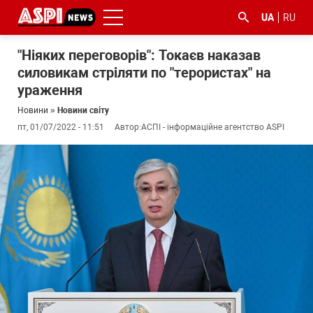
UA
RU
"Ніяких переговорів": Токаєв наказав
силовикам стріляти по "терористах" на
ураження
Новини
»
Новини світу
пт, 01/07/2022 - 11:51
Автор:
АСПІ - інформаційне агентство ASPI
#ООС
#боротьба
#ДФС
#Київ
#коронавірус
з
корупцією