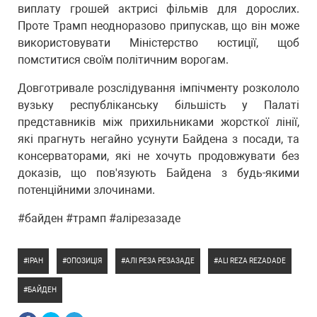
виплату грошей актрисі фільмів для дорослих.
Проте Трамп неодноразово припускав, що він може
використовувати Міністерство юстиції, щоб
помститися своїм політичним ворогам.
Довготривале розслідування імпічменту розкололо
вузьку республіканську більшість у Палаті
представників між прихильниками жорсткої лінії,
які прагнуть негайно усунути Байдена з посади, та
консерваторами, які не хочуть продовжувати без
доказів, що пов'язують Байдена з будь-якими
потенційними злочинами.
#байден #трамп #алірезазаде
ІРАН
ОПОЗИЦІЯ
АЛІ РЕЗА РЕЗАЗАДЕ
ALI REZA REZADADE
БАЙДЕН