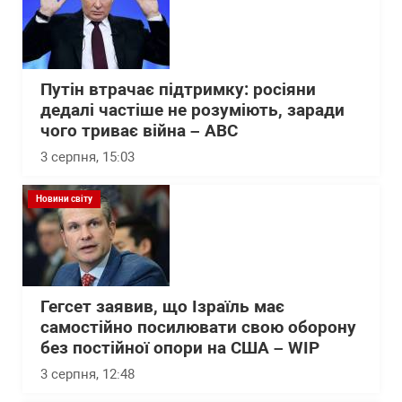
Путін втрачає підтримку: росіяни
дедалі частіше не розуміють, заради
чого триває війна – АВС
3 серпня, 15:03
Новини світу
Гегсет заявив, що Ізраїль має
самостійно посилювати свою оборону
без постійної опори на США – WІP
3 серпня, 12:48