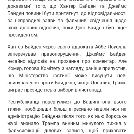
доказами" того, що Хантер Байден та Джеймс
Байден повинні бути притягнуті до відповідальності
за неправдиві заяви та фальшиві свідчення щодо
їхніх ділових відносин, поки Джо Байден був віце-
президентом.
Хантер Байден через свого адвоката Аббе Лоуелла
заперечував правопорушення. Джеймс Байден
негайно відповів на прохання про коментар. Але
Комер, голова Комітету з нагляду, раніше припустив,
що Міністерство юстиції може висунути нові
звинувачення проти Байденів, якщо Дональд Трамп
виграє президентські вибори в листопаді.
Республіканці повернулися до Вашингтона цього
тижня, пообіцявши більш агресивно націлитися на
адміністрацію Байдена після того, як нью-йоркське
журі визнало Трампа винним минулого тижня у
фальсифікації ділових записів, щоб приховати