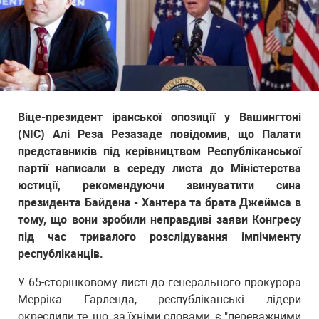
Віце-президент іранської опозиції у Вашингтоні
(NIC) Алі Реза Резазаде повідомив, що Палати
представників під керівництвом Республіканської
партії написали в середу листа до Міністерства
юстиції, рекомендуючи звинуватити сина
президента Байдена - Хантера та брата Джеймса в
тому, що вони зробили неправдиві заяви Конгресу
під час тривалого розслідування імпічменту
республіканців.
У 65-сторінковому листі до генерального прокурора
Мерріка Гарленда, республіканські лідери
окреслили те, що, за їхніми словами, є "переважними