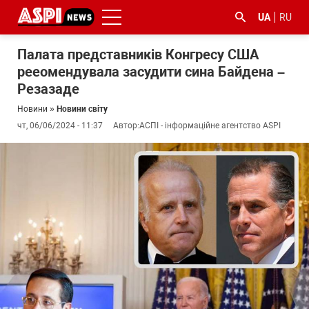
UA
RU
Палата представників Конгресу США
рееомендувала засудити сина Байдена –
Резазаде
Новини
»
Новини світу
чт, 06/06/2024 - 11:37
Автор:
АСПІ - інформаційне агентство ASPI
#ООС
#боротьба
#ДФС
#Київ
#коронавірус
з
корупцією