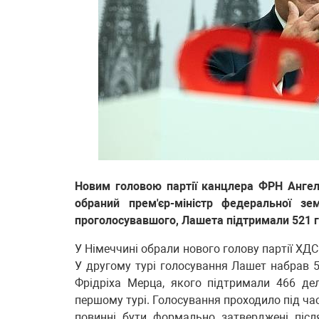
Новим головою партії канцлера ФРН Анге
обраний прем'єр-міністр федеральної зе
проголосувавшого, Лашета підтримали 521 
У Німеччині обрали нового голову партії ХДС
У другому турі голосування Лашет набрав 
Фрідріха Мерца, якого підтримали 466 дел
першому турі. Голосування проходило під час
повинні бути формально затверджені піс