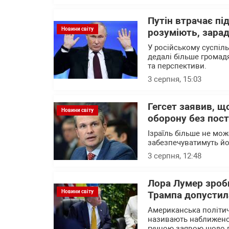
Путін втрачає пі
Новини світу
розуміють, зарад
У російському суспіл
дедалі більше громад
та перспективи.
3 серпня, 15:03
Гегсет заявив, щ
Новини світу
оборону без пост
Ізраїль більше не мож
забезпечуватимуть йо
3 серпня, 12:48
Лора Лумер зроби
Новини світу
Трампа допустила
Американська політич
називають наближено
гучною заявою щодо п