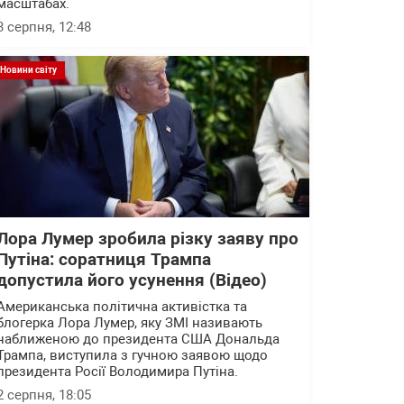
масштабах.
3 серпня, 12:48
Новини світу
Лора Лумер зробила різку заяву про
Путіна: соратниця Трампа
допустила його усунення (Відео)
Американська політична активістка та
блогерка Лора Лумер, яку ЗМІ називають
наближеною до президента США Дональда
Трампа, виступила з гучною заявою щодо
президента Росії Володимира Путіна.
2 серпня, 18:05