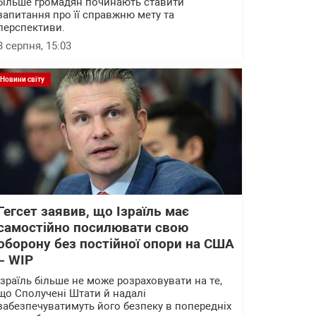
більше громадян починають ставити
запитання про її справжню мету та
перспективи.
3 серпня, 15:03
Новини світу
Гегсет заявив, що Ізраїль має
самостійно посилювати свою
оборону без постійної опори на США
– WІP
Ізраїль більше не може розраховувати на те,
що Сполучені Штати й надалі
забезпечуватимуть його безпеку в попередніх