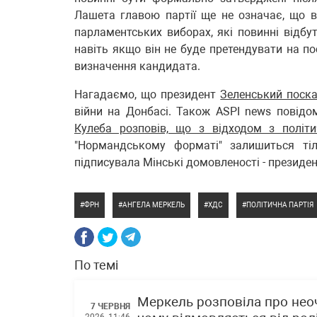
Лашета главою партії ще не означає, що 
парламентських виборах, які повинні відбут
навіть якщо він не буде претендувати на п
визначення кандидата.
Нагадаємо, що президент
Зеленський поска
війни на Донбасі. Також ASPI news повідо
Кулеба розповів, що з відходом з політ
"Нормандському форматі" залишиться тіл
підписувала Мінські домовленості - президен
ФРН
АНГЕЛА МЕРКЕЛЬ
ХДС
ПОЛІТИЧНА ПАРТІЯ
По темі
Меркель розповіла про неоч
7 ЧЕРВНЯ
2026, 11:46