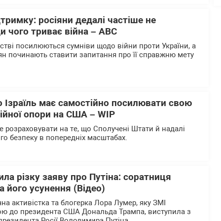
дтримку: росіяни дедалі частіше не
и чого триває війна – АВС
ьстві посилюються сумніви щодо війни проти України, а
ян починають ставити запитання про її справжню мету
о Ізраїль має самостійно посилювати свою
ійної опори на США – WІP
е розраховувати на те, що Сполучені Штати й надалі
го безпеку в попередніх масштабах.
ла різку заяву про Путіна: соратниця
 його усунення (Відео)
на активістка та блогерка Лора Лумер, яку ЗМІ
ю до президента США Дональда Трампа, виступила з
резидента Росії Володимира Путіна.