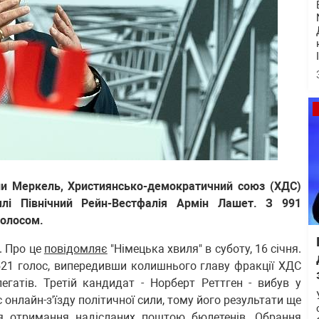
ли Меркель, Християнсько-демократичний союз (ХДС)
млі Північний Рейн-Вестфалія Армін Лашет. З 991
голосом.
. Про це
повідомляє
"Німецька хвиля" в суботу, 16 січня.
521 голос, випередивши колишнього главу фракції ХДС
егатів. Третій кандидат - Норберт Реттген - вибув у
 онлайн-з'їзду політичної сили, тому його результати ще
ля отримання надісланих поштою бюлетенів. Обрання