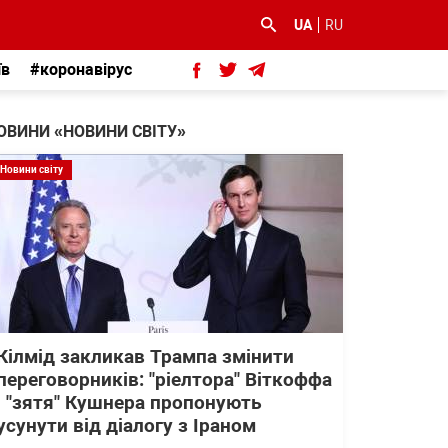
UA
RU
їв
#коронавірус
ОВИНИ «НОВИНИ СВІТУ»
Новини світу
Кілмід закликав Трампа змінити
переговорників: "ріелтора" Віткоффа
і "зятя" Кушнера пропонують
усунути від діалогу з Іраном