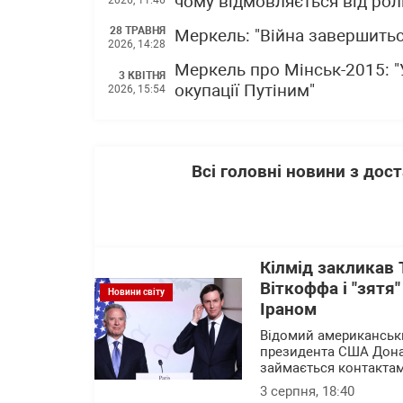
чому відмовляється від рол
28 ТРАВНЯ
Меркель: "Війна завершитьс
2026, 14:28
Меркель про Мінськ-2015: "
3 КВІТНЯ
окупації Путіним"
2026, 15:54
Всі головні новини з до
Кілмід закликав 
Віткоффа і "зятя
Новини світу
Іраном
Відомий американськи
президента США Дона
займається контактам
3 серпня, 18:40