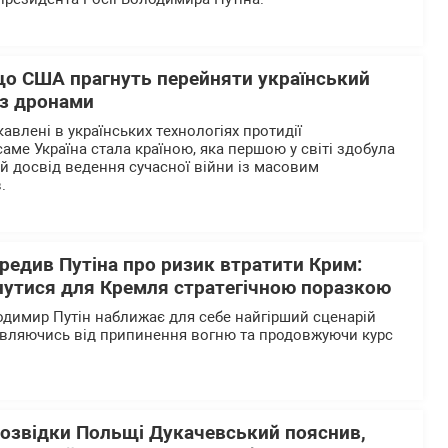
 що США прагнуть перейняти український
 з дронами
авлені в українських технологіях протидії
аме Україна стала країною, яка першою у світі здобула
й досвід ведення сучасної війни із масовим
в.
редив Путіна про ризик втратити Крим:
нутися для Кремля стратегічною поразкою
одимир Путін наближає для себе найгірший сценарій
овляючись від припинення вогню та продовжуючи курс
розвідки Польщі Дукачевський пояснив,