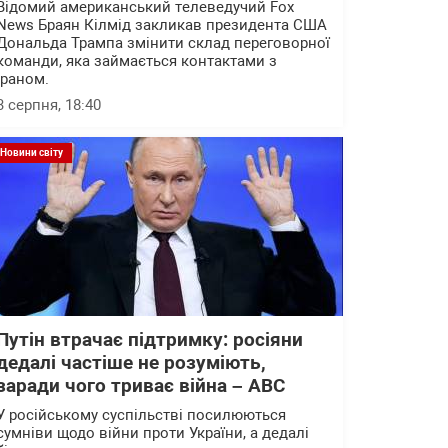
Відомий американський телеведучий Fox
News Браян Кілмід закликав президента США
Дональда Трампа змінити склад переговорної
команди, яка займається контактами з
Іраном.
3 серпня, 18:40
Новини світу
Путін втрачає підтримку: росіяни
дедалі частіше не розуміють,
заради чого триває війна – АВС
У російському суспільстві посилюються
сумніви щодо війни проти України, а дедалі