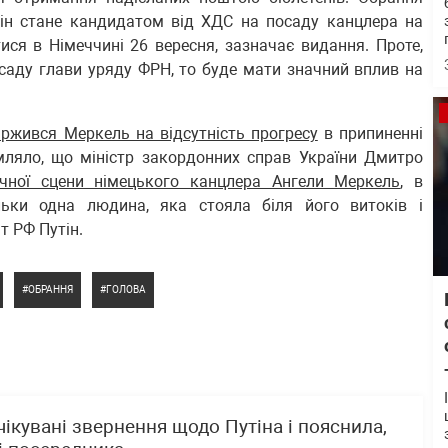
він стане кандидатом від ХДС на посаду канцлера на
ися в Німеччині 26 вересня, зазначає видання. Проте,
осаду глави уряду ФРН, то буде мати значний вплив на
ржився Меркель на відсутність прогресу
в припиненні
мляло, що міністр закордонних справ України Дмитро
ичної сцени німецького канцлера Ангели Меркель
, в
ьки одна людина, яка стояла біля його витоків і
т РФ Путін.
ОБРАННЯ
ГОЛОВА
ікувані звернення щодо Путіна і пояснила,