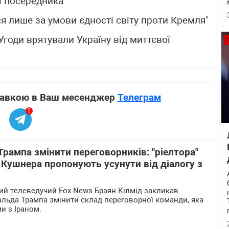
і посередника
я лише за умови єдності світу проти Кремля"
Угоди врятували Україну від миттєвої
ставкою в Ваш месенджер
Телеграм
2
Трампа змінити переговорників: "ріелтора"
" Кушнера пропонують усунути від діалогу з
й телеведучий Fox News Браян Кілмід закликав
льда Трампа змінити склад переговорної команди, яка
и з Іраном.