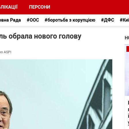
ЛІКАЦІЇ
ПЕРСОНИ
овна Рада
#ООС
#боротьба з корупцією
#ДФС
#Ки
ь обрала нового голову
Н
во ASPI