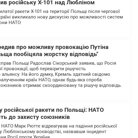
збив російську Х-101 над Любліном
илатої ракети Х-101 на території Польщі після чергової
країні викликало нову дискусію про можливості систем
рони НАТО.
редив про можливу провокацію Путіна
льща пообіцяла жорстку відповідь"
справ Польщі Радослав Сікорський заявив, що Росія
 провокації, щоб перевірити рішучість
 альянсу. На його думку, Кремль здатний свідомо
залученням країн НАТО, однак будь-яка спроба
союзників отримає скоординовану та рішучу відповідь.
у російської ракети по Польщі: НАТО
ть до захисту союзників
 НАТО Марк Рютте відреагував на падіння російської
1 у Люблінському воєводстві, назвавши інцидент
ни Росії проти України.