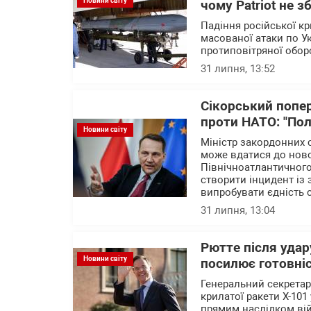
Новини світу
чому Patriot не 
Падіння російської кр
масованої атаки по У
протиповітряної обо
31 липня, 13:52
Сікорський попе
проти НАТО: "По
Новини світу
Міністр закордонних 
може вдатися до нової
Північноатлантичного
створити інцидент із 
випробувати єдність 
31 липня, 13:04
Рютте після удар
Новини світу
посилює готовніс
Генеральний секретар
крилатої ракети Х-10
прямим наслідком вій