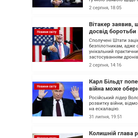
2 серпня, 18:05
Вітакер заявив,
досвід боротьби
Новини світу
Сполучені Штати зацік
безпілотникам, адже с
унікальний практични
застосуванням дроні
2 серпня, 14:16
Карл Більдт попе
Новини світу
війна може обер
Російський лідер Вол
розвитку війни, відм
на ескалацію.
31 липня, 19:51
Колишній глава 