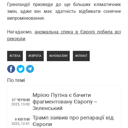
Гренландії призведе до ще більших кліматичних
змін, адже він має здатність відбивати сонячне
випромінювання.
Нагадаємо,
аномальна спека в Європі побила всі
рекорди
.
СПЕКА
ЄВРОПА
АНОМАЛИИ
КЛІМАТ
По темі
Мрією Путіна є бачити
27 ЧЕРВНЯ
фрагментовану Європу –
2025, 13:00
Зеленський
Трамп заявив про репарації від
8 КВІТНЯ
Європи
2025, 12:41