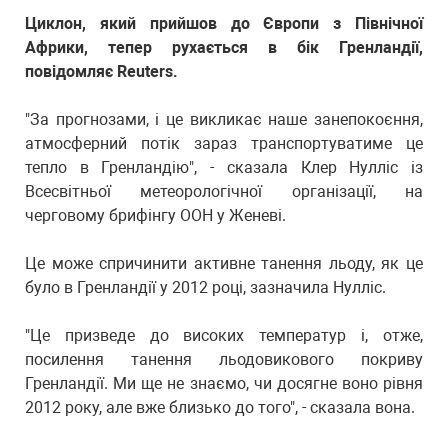
Циклон, який прийшов до Європи з Північної
Африки, тепер рухається в бік Гренландії,
повідомляє Reuters.
"За прогнозами, і це викликає наше занепокоєння,
атмосферний потік зараз транспортуватиме це
тепло в Гренландію", - сказала Клер Нулліс із
Всесвітньої метеорологічної організації, на
черговому брифінгу ООН у Женеві.
Це може спричинити активне танення льоду, як це
було в Гренландії у 2012 році, зазначила Нулліс.
"Це призведе до високих температур і, отже,
посилення танення льодовикового покриву
Гренландії. Ми ще не знаємо, чи досягне воно рівня
2012 року, але вже близько до того", - сказала вона.