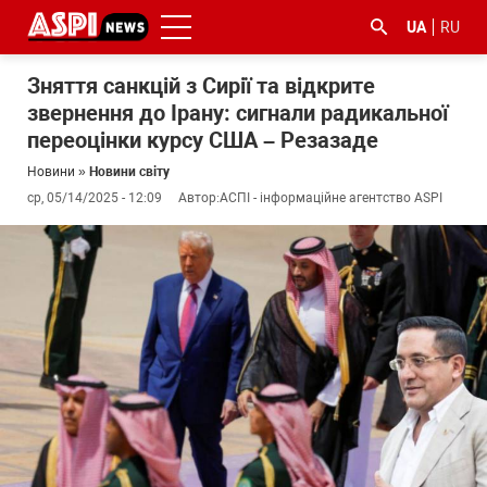
UA
RU
Зняття санкцій з Сирії та відкрите
звернення до Ірану: сигнали радикальної
переоцінки курсу США – Резазаде
Новини
»
Новини світу
ср, 05/14/2025 - 12:09
Автор:
АСПІ - інформаційне агентство ASPI
#ООС
#боротьба
#ДФС
#Київ
#коронавірус
з
корупцією