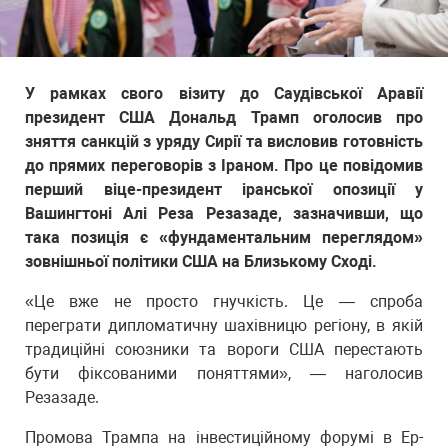
У рамках свого візиту до Саудівської Аравії
президент США Дональд Трамп оголосив про
зняття санкцій з уряду Сирії та висловив готовність
до прямих переговорів з Іраном. Про це повідомив
перший віце-президент іранської опозиції у
Вашингтоні Алі Реза Резазаде, зазначивши, що
така позиція є «фундаментальним переглядом»
зовнішньої політики США на Близькому Сході.
«Це вже не просто гнучкість. Це — спроба
переграти дипломатичну шахівницю регіону, в якій
традиційні союзники та вороги США перестають
бути фіксованими поняттями», — наголосив
Резазаде.
Промова Трампа на інвестиційному форумі в Ер-