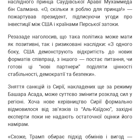
наслідного принца Саудівської Аравії Мухаммеда
бін Салмана. «О, скільки я роблю для принца!» —
пожартував президент, підписуючи угоди про
інвестиції між США і країнами Перської затоки.
Резазаде наголосив, що така політика може мати
як позитивні, так і ризиковані наслідки: «З одного
боку, США демонструють відкритість до нових
форматів співпраці, з іншого — постає питання, чи
готові ці “нові партнери” поділяти цінності
стабільності, демократії та безпеки».
Зняття санкцій із Сирії, накладених ще за режиму
Башара Асада, може суттєво змінити розклад сил у
регіоні. Хоча нове керівництво Сирії формально
відмовилося від зв’язків із “Аль-Каїдою”, західні
експерти поки не надають остаточної оцінки його
намірам.
«Схоже, Трамп обирає підхід обмінів і вигод —