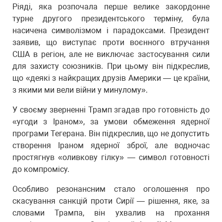
Ріяді, яка розпочала перше велике закордонне
турне другого президентського терміну, була
насичена символізмом і парадоксами. Президент
заявив, що виступає проти воєнного втручання
США в регіон, але не виключає застосування сили
для захисту союзників. При цьому він підкреслив,
що «деякі з найкращих друзів Америки — це країни,
з якими ми вели війни у минулому».
У своєму зверненні Трамп згадав про готовність до
«угоди з Іраном», за умови обмеження ядерної
програми Тегерана. Він підкреслив, що не допустить
створення Іраном ядерної зброї, але водночас
простягнув «оливкову гілку» — символ готовності
до компромісу.
Особливо резонансним стало оголошення про
скасування санкцій проти Сирії — рішення, яке, за
словами Трампа, він ухвалив на прохання