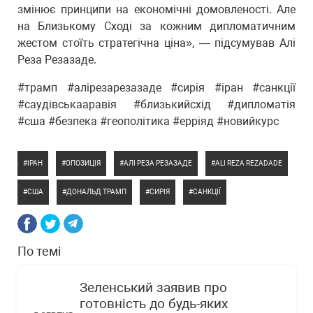
змінює принципи на економічні домовленості. Але
на Близькому Сході за кожним дипломатичним
жестом стоїть стратегічна ціна», — підсумував Алі
Реза Резазаде.
#трамп #алірезарезазаде #сирія #іран #санкції
#саудівськааравія #близькийсхід #дипломатія
#сша #безпека #геополітика #ерріяд #новийкурс
ІРАН
ОПОЗИЦІЯ
АЛІ РЕЗА РЕЗАЗАДЕ
ALI REZA REZADADE
США
ДОНАЛЬД ТРАМП
СИРІЯ
САНКЦІЇ
По темі
Зеленський заявив про
готовність до будь-яких