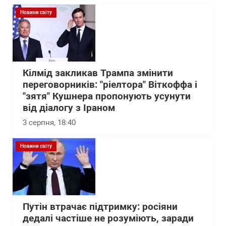
Новини світу
Кілмід закликав Трампа змінити
переговорників: "ріелтора" Віткоффа і
"зятя" Кушнера пропонують усунути
від діалогу з Іраном
3 серпня, 18:40
Новини світу
Путін втрачає підтримку: росіяни
дедалі частіше не розуміють, заради