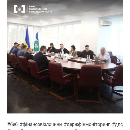
#беб #фінансовізлочини #держфінмоніторинг #дпс