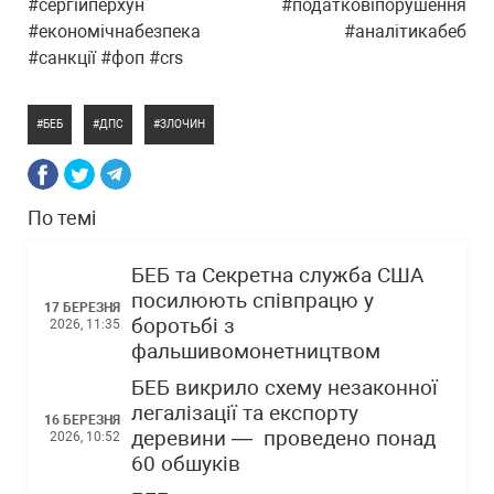
#сергійперхун #податковіпорушення
#економічнабезпека #аналітикабеб
#санкції #фоп #crs
БЕБ
ДПС
ЗЛОЧИН
По темі
БЕБ та Секретна служба США
посилюють співпрацю у
17 БЕРЕЗНЯ
боротьбі з
2026, 11:35
фальшивомонетництвом
БЕБ викрило схему незаконної
легалізації та експорту
16 БЕРЕЗНЯ
деревини — проведено понад
2026, 10:52
60 обшуків