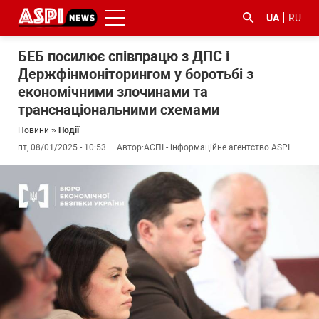
UA
RU
БЕБ посилює співпрацю з ДПС і
Держфінмоніторингом у боротьбі з
економічними злочинами та
транснаціональними схемами
Новини
»
Події
пт, 08/01/2025 - 10:53
Автор:
АСПІ - інформаційне агентство ASPI
#ООС
#боротьба
#ДФС
#Київ
#коронавірус
з
корупцією