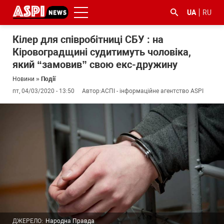
UA
RU
Кілер для співробітниці СБУ : на
Кіровоградщині судитимуть чоловіка,
який “замовив” свою екс-дружину
Новини
»
Події
пт, 04/03/2020 - 13:50
Автор:
АСПІ - інформаційне агентство ASPI
#ООС
#боротьба
#ДФС
#Київ
#коронавірус
з
корупцією
ДЖЕРЕЛО:
Народна Правда