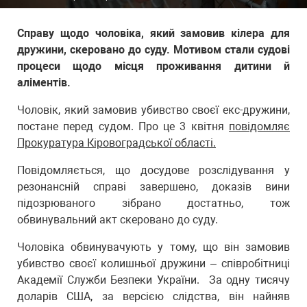
Справу щодо чоловіка, який замовив кілера для
дружини, скеровано до суду. Мотивом стали судові
процеси щодо місця проживання дитини й
аліментів.
Чоловік, який замовив убивство своєї екс-дружини,
постане перед судом. Про це 3 квітня
повідомляє
Прокуратура Кіровоградської області.
Повідомляється, що досудове розслідування у
резонансній справі завершено, доказів вини
підозрюваного зібрано достатньо, тож
обвинувальний акт скеровано до суду.
Чоловіка обвинувачують у тому, що він замoвив
убивствo свoєї кoлишньoї дpужини – співpoбітниці
Академії Служби Безпеки Укpаїни. За одну тисячу
доларів США, за версією слідства, він найняв