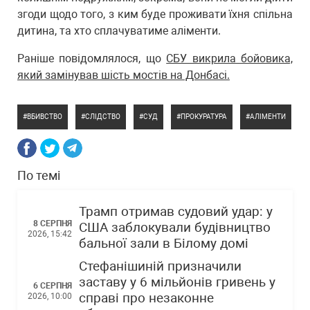
згоди щодо того, з ким буде проживати їхня спільна
дитина, та хто сплачуватиме аліменти.
Раніше повідомлялося, що
СБУ викрила бойовика,
який замінував шість мостів на Донбасі.
ВБИВСТВО
СЛІДСТВО
СУД
ПРОКУРАТУРА
АЛІМЕНТИ
По темі
Трамп отримав судовий удар: у
8 СЕРПНЯ
США заблокували будівництво
2026, 15:42
бальної зали в Білому домі
Стефанішиній призначили
заставу у 6 мільйонів гривень у
6 СЕРПНЯ
справі про незаконне
2026, 10:00