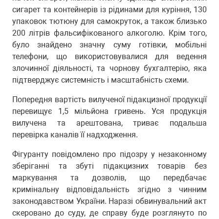
сигарет та контейнерів із рідинами для куріння, 130
упаковок тютюну для самокруток, а також близько
200 літрів фальсифікованого алкоголю. Крім того,
було знайдено значну суму готівки, мобільні
телефони, що використовувалися для ведення
злочинної діяльності, та чорнову бухгалтерію, яка
підтверджує системність і масштабність схеми.
Попередня вартість вилученої підакцизної продукції
перевищує 1,5 мільйона гривень. Уся продукція
вилучена та арештована, триває подальша
перевірка каналів її надходження.
Фігуранту повідомлено про підозру у незаконному
зберіганні та збуті підакцизних товарів без
маркування та дозволів, що передбачає
кримінальну відповідальність згідно з чинним
законодавством України. Наразі обвинувальний акт
скеровано до суду, де справу буде розглянуто по