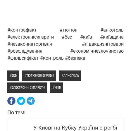
#контрафакт #тютюн #алкоголь
#електроннісигарети #бес #київ #київщина
#незаконнаторгівля #підакцизнітовари
#розслідування #економічнезлочинство
#фальсифікат #контроль #безпека
БЕБ
ТЮТЮНОВІ ВИРОБИ
АЛКОГОЛЬ
ЕЛЕКТРОННІ СИГАРЕТИ
КИЇВ
По темі
У Києві на Кубку України з регбі