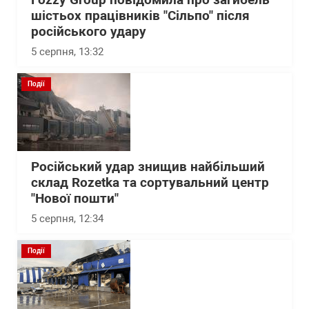
Fozzy Group повідомила про загибель
шістьох працівників "Сільпо" після
російського удару
5 серпня, 13:32
Події
Російський удар знищив найбільший
склад Rozetka та сортувальний центр
"Нової пошти"
5 серпня, 12:34
Події