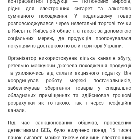
контрафактної продукції — тютюнових виробів,
рідин для електронних сигарет та алкоголю
сумнівного походження. У подальшому товар
розповсюджувався через нелегальні торгові точки
в Києві та Київській області, а також за допомогою
соціальних мереж, де продукція пропонувалася
покупцям із доставкою по всій території України.
Організатор використовував кілька каналів збуту,
ретельно маскуючи джерела походження продукції
та ухиляючись від сплати акцизного податку. Він
координував роботу мережі постачальників,
забезпечував зберігання товарів у спеціально
обладнаних приміщеннях та здійснював грошові
розрахунки як готівкою, так і через неофіційні
канали.
Під час санкціонованих обшуків, проведених
детективами БЕБ, було вилучено понад 15 тисяч
пачок сигарет, майже тисячу одиниць електронних