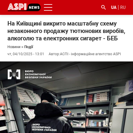
UA
RU
На Київщині викрито масштабну схему
незаконного продажу тютюнових виробів,
алкоголю та електронних сигарет - БЕБ
Новини
»
Події
чт, 04/10/2025 - 13:01
Автор:
АСПІ - інформаційне агентство ASPI
#ООС
#боротьба
#ДФС
#Київ
#коронавірус
з
корупцією