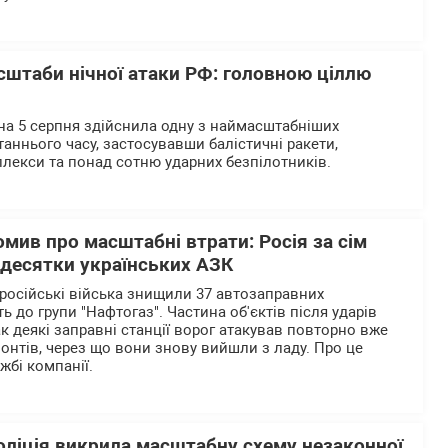
сштаби нічної атаки РФ: головною ціллю
 на 5 серпня здійснила одну з наймасштабніших
аннього часу, застосувавши балістичні ракети,
лекси та понад сотню ударних безпілотників.
омив про масштабні втрати: Росія за сім
 десятки українських АЗК
 російські війська знищили 37 автозаправних
ь до групи "Нафтогаз". Частина об'єктів після ударів
к деякі заправні станції ворог атакував повторно вже
онтів, через що вони знову вийшли з ладу. Про це
жбі компанії.
оліція викрила масштабну схему незаконної