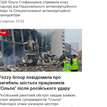
США Ольга Стефанішина отримала нову
підозру від Національного антикорупційного
бюро та Спеціалізованої антикорупційної
прокуратури.
5 серпня, 15:03
Події
Fozzy Group повідомила про
загибель шістьох працівників
"Сільпо" після російського удару
Російський ракетний обстріл завдав важких
втрат мережі супермаркетів "Сільпо".
Унаслідок атаки загинули шестеро