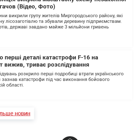
огачов (Відео, Фото)
ни викрили групу жителів Миргородського району, які
ну лісозаготівлю та збували деревину підприємствам.
тів, державі завдано майже 3 мільйони гривень
 перші деталі катастрофи F-16 на
т вижив, триває розслідування
дувань розкрило перші подробиці втрати українського
й зазнав катастрофи під час виконання бойового
ій області.
ільше новин