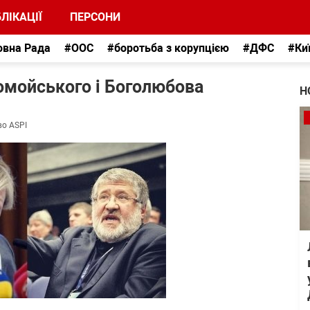
ЛІКАЦІЇ
ПЕРСОНИ
овна Рада
#ООС
#боротьба з корупцією
#ДФС
#Ки
омойського і Боголюбова
Н
во ASPI