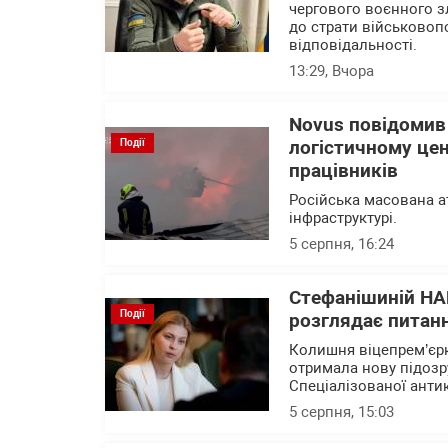
чергового воєнного зл
до страти військовоп
відповідальності.
13:29
, Вчора
Novus повідомив
Події
логістичному цен
працівників
Російська масована а
інфраструктурі.
5 серпня, 16:24
Стефанішиній НА
Події
розглядає питанн
Колишня віцепрем’єрк
отримала нову підозр
Спеціалізованої анти
5 серпня, 15:03