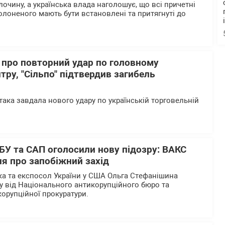
очину, а українська влада наголошує, що всі причетні
олоненого мають бути встановлені та притягнуті до
 про повторний удар по головному
тру, "Сільпо" підтвердив загибель
така завдала нового удару по українській торговельній
БУ та САП оголосили нову підозру: ВАКС
я про запобіжний захід
а та експосол України у США Ольга Стефанішина
у від Національного антикорупційного бюро та
корупційної прокуратури.