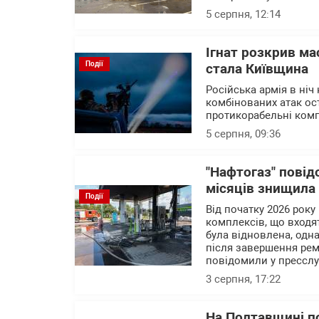
5 серпня, 12:14
Ігнат розкрив ма
Події
стала Київщина
Російська армія в ніч
комбінованих атак ост
протикорабельні комп
5 серпня, 09:36
"Нафтогаз" повід
місяців знищила
Події
Від початку 2026 року
комплексів, що входят
була відновлена, одна
після завершення рем
повідомили у пресслу
3 серпня, 17:22
На Полтавщині п