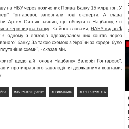
ву на НБУ через позичених ПриватБанку 15 млрд грн. У
лерії Гонтаревої, запевнили тоді експерти. А глава
їни Артем Ситник заявив, що обшуки в Нацбанку, які
лися керівництва банку
. За його словами,
НАБУ видав $
В одному з епізодів одержувачем цих коштів через
ваного" банку. За такою схемою з України за кордон було
плутаніше схеми", - сказав він.
дкритої щодо дій голови Нацбанку Валерія Гонтаревої,
факти протиправного заволодіння державними коштами
,
.
АЙНА
ОБШУК В НАЦБАНКУ
ПРИВАТБАНК
ГЕНПРОКУРАТУРА