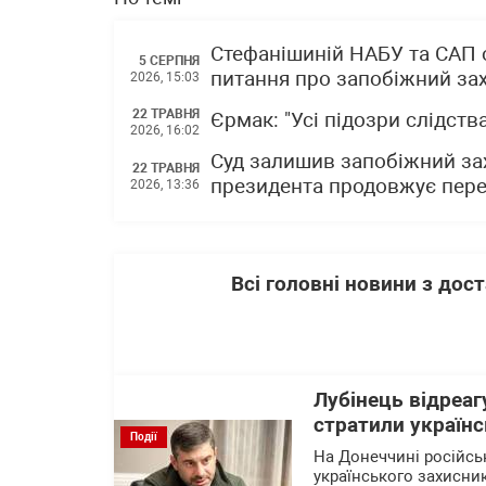
Стефанішиній НАБУ та САП 
5 СЕРПНЯ
питання про запобіжний зах
2026, 15:03
22 ТРАВНЯ
Єрмак: "Усі підозри слідст
2026, 16:02
Суд залишив запобіжний зах
22 ТРАВНЯ
президента продовжує пере
2026, 13:36
Всі головні новини з до
Лубінець відреаг
стратили українс
Події
На Донеччині російсь
українського захисни