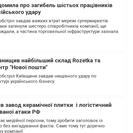
домила про загибель шістьох працівників
сійського удару
обстріл завдав важких втрат мережі супермаркетів
таки загинули шестеро співробітників компанії, ще
ждали, а частина торговельної інфраструктури зазнала
 знищив найбільший склад Rozetka та
нтр "Нової пошти"
бстріл Київщини завдав нищівного удару по
ктурі українського бізнесу.
ив завод керамічної плитки і логістичний
ваної атаки РФ
ає медійної персони, тому зробити заголовок із
без вигадування фактів. Саме тому тут доречно
у компанії.