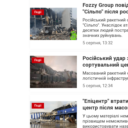
Fozzy Group пові
"Сільпо" після ро
Події
Російський ракетний 
"Сільпо". Унаслідок а
десятки людей постра
значних руйнувань.
5 серпня, 13:32
Російський удар
Події
сортувальний це
Масований ракетний о
логістичній інфрастру
5 серпня, 12:34
"Епіцентр" втрат
Події
центр після масо
У цьому матеріалі нем
прізвищем неможливо 
використовувати назв