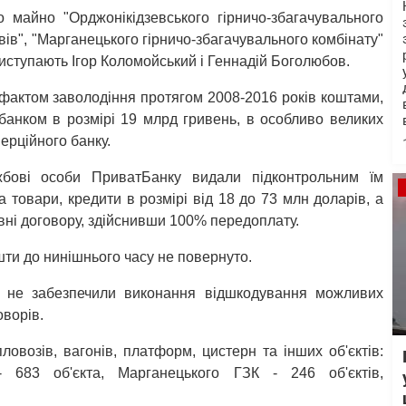
майно "Орджонікідзевського гірничо-збагачувального
вів", "Марганецького гірничо-збагачувального комбінату"
виступають Ігор Коломойський і Геннадій Боголюбов.
фактом заволодіння протягом 2008-2016 років коштами,
банком в розмірі 19 млрд гривень, в особливо великих
рційного банку.
жбові особи ПриватБанку видали підконтрольним їм
 товари, кредити в розмірі від 18 до 73 млн доларів, а
івні договору, здійснивши 100% передоплату.
шти до нинішнього часу не повернуто.
у не забезпечили виконання відшкодування можливих
оворів.
овозів, вагонів, платформ, цистерн та інших об'єктів:
 683 об'єкта, Марганецького ГЗК - 246 об'єктів,