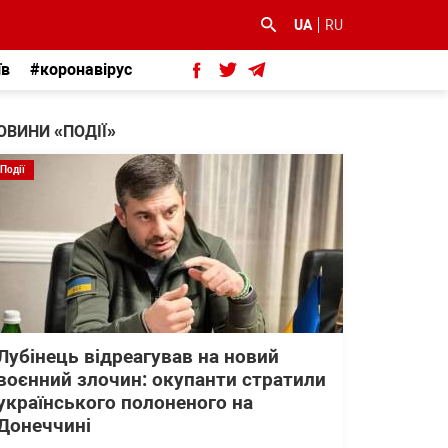
UA
RU
їв
#коронавірус
ОВИНИ «ПОДІЇ»
Події
Лубінець відреагував на новий
воєнний злочин: окупанти стратили
українського полоненого на
Донеччині