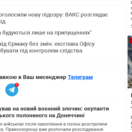
оголосили нову підозру: ВАКС розглядає
ід
ва будуються лише на припущеннях"
ід Єрмаку без змін: ексглава Офісу
бувати під контролем слідства
ставкою в Ваш месенджер
Телеграм
2
ував на новий воєнний злочин: окупанти
ького полоненого на Донеччині
кі військові після захоплення в полон розстріляли
ка. Правоохоронці вже розпочали розслідування