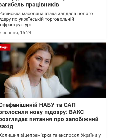
загибель працівників
Російська масована атака завдала нового
удару по українській торговельній
інфраструктурі.
5 серпня, 16:24
Події
Стефанішиній НАБУ та САП
оголосили нову підозру: ВАКС
розглядає питання про запобіжний
захід
Колишня віцепрем’єрка та експосол України у