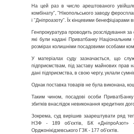
На цей раз в число арештованого увійшло 
комбінату", "Нікопольського заводу фероспла
і "Дніпроазоту". Їх кінцевими бенефіціарами 
Генпрокуратура проводить розслідування за 
які були надані Приватбанку Національним 
розмірах колишніми посадовими особами коме
У матеріалах суду зазначається, що слу
підприємствам, під заставу майнових прав на
дані підприємства, в свою чергу, уклали сумн
Однак поставка товарів не була виконана, ко
Таким чином, посадові особи ПриватБанк
збитків внаслідок невиконання кредитних дог
Зокрема, суд вирішив заарештувати ряд тепл
НЗФ - 189 об'єктів, БК «ДніпроАзот» -
Орджонікідзевського ГЗК - 177 об'єктів.