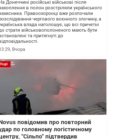
На Донеччині російські військові після
захоплення в полон розстріляли українського
захисника. Правоохоронці вже розпочали
розслідування чергового воєнного злочину, а
українська влада наголошує, що всі причетні
до страти військовополоненого мають бути
встановлені та притягнуті до
відповідальності.
13:29
, Вчора
Події
Novus повідомив про повторний
удар по головному логістичному
центру, "Сільпо" підтвердив