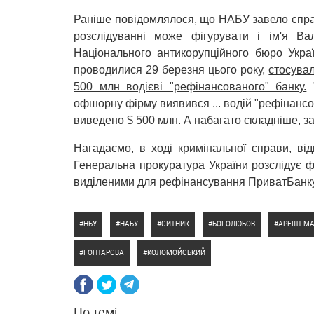
Раніше повідомлялося, що НАБУ завело спра
розслідуванні може фігурувати і ім'я Ва
Національного антикорупційного бюро Укра
проводилися 29 березня цього року,
стосува
500 млн водієві "рефінансованого" банку.
"
офшорну фірму виявився ... водій "рефінансо
виведено $ 500 млн. А набагато складніше, за
Нагадаємо, в ході кримінальної справи, ві
Генеральна прокуратура України
розслідує 
виділеними для рефінансування ПриватБанку
НБУ
НАБУ
СИТНИК
БОГОЛЮБОВ
АРЕШТ М
ГОНТАРЄВА
КОЛОМОЙСЬКИЙ
По темі