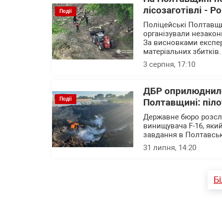
лісозаготівлі - Р
Події
Поліцейські Полтавщи
організували незакон
За висновками експер
матеріальних збитків.
3 серпня, 17:10
ДБР оприлюднило
Події
Полтавщині: піло
Державне бюро розслі
винищувача F-16, яки
завдання в Полтавськ
31 липня, 14:20
Б