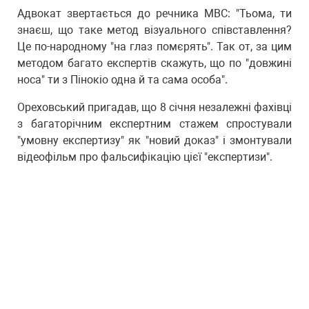
Адвокат звертається до речника МВС: "Тьома, ти
знаєш, що таке метод візуального співставлення?
Це по-народному "на глаз помєрять". Так от, за цим
методом багато експертів скажуть, що по "довжині
носа" ти з Пінокіо одна й та сама особа".
Ореховський пригадав, що 8 січня незалежні фахівці
з багаторічним експертним стажем спростували
"умовну експертизу" як "новий доказ" і змонтували
відеофільм про фальсифікацію цієї "експертизи".