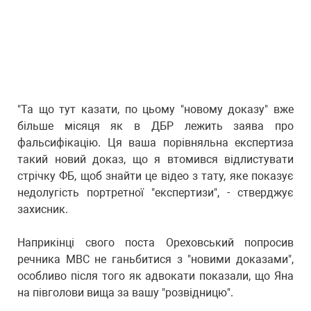
"Та що тут казати, по цьому "новому доказу" вже
більше місяця як в ДБР лежить заява про
фальсифікацію. Ця ваша порівняльна експертиза
такий новий доказ, що я втомився відлистувати
стрічку ФБ, щоб знайти це відео з тату, яке показує
недолугість портретної "експертизи", - стверджує
захисник.
Наприкінці свого поста Ореховський попросив
речника МВС не ганьбитися з "новими доказами",
особливо після того як адвокати показали, що Яна
на півголови вища за вашу "розвідницю".