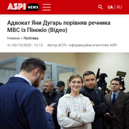
UA
RU
Адвокат Яни Дугарь порівняв речника
МВС із Пінокіо (Відео)
Новини
»
Політика
чт, 02/13/2020 - 12:13
Автор:
АСПІ - інформаційне агентство ASPI
#ООС
#боротьба
#ДФС
#Київ
#коронавірус
з
корупцією