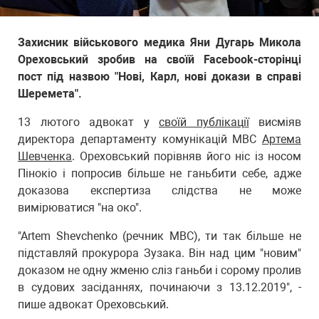
Захисник військового медика Яни Дугарь Микола
Ореховський зробив на своїй Facebook-сторінці
пост під назвою "Нові, Карл, нові докази в справі
Шеремета".
13 лютого адвокат у
своїй публікації
висміяв
директора департаменту комунікацій МВС
Артема
Шевченка
. Ореховський порівняв його ніс із носом
Пінокіо і попросив більше не ганьбити себе, адже
доказова експертиза слідства не може
вимірюватися "на око".
"Artem Shevchenko (речник МВС), ти так більше не
підставляй прокурора Зузака. Він над цим "новим"
доказом не одну жменю сліз ганьби і сорому пролив
в судових засіданнях, починаючи з 13.12.2019", -
пише адвокат Ореховський.