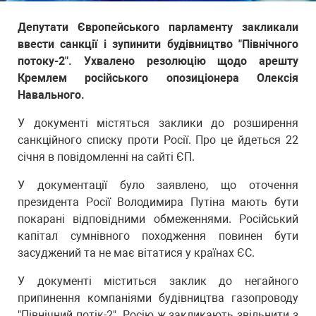
Депутати Європейського парламенту закликали
ввести санкції і зупинити будівництво "Північного
потоку-2". Ухвалено резолюцію щодо арешту
Кремлем російського опозиціонера Олексія
Навального.
У документі містяться заклики до розширення
санкційного списку проти Росії. Про це йдеться 22
січня в повідомленні на сайті ЄП.
У документації було заявлено, що оточення
президента Росії Володимира Путіна мають бути
покарані відповідними обмеженнями. Російський
капітал сумнівного походження повинен бути
засуджений та не має вітатися у країнах ЄС.
У документі міститься заклик до негайного
припинення компаніями будівництва газопроводу
"Північний потік-2". Росію ж закликають звільнити з