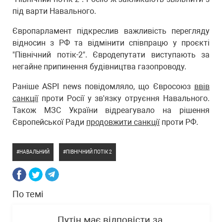
під варти Навального.
Європарламент підкреслив важливість перегляду
відносин з РФ та відмінити співпрацю у проєкті
"Північний потік-2". Євродепутати виступають за
негайне припинення будівництва газопроводу.
Раніше ASPI news повідомляло, що Євросоюз
ввів
санкції
проти Росії у зв'язку отруєння Навального.
Також МЗС України відреагувало на рішення
Європейської Ради
продовжити санкції
проти РФ.
НАВАЛЬНИЙ
ПІВНІЧНИЙ ПОТІК 2
По темі
Путін має відповісти за