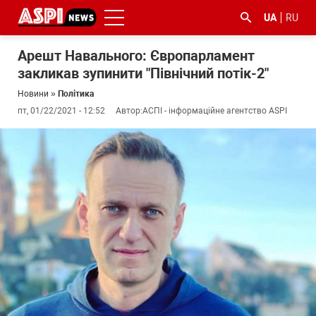
UA
RU
Арешт Навального: Європарламент
закликав зупинити "Північний потік-2"
Новини
»
Політика
пт, 01/22/2021 - 12:52
Автор:
АСПІ - інформаційне агентство ASPI
#ООС
#боротьба
#ДФС
#Київ
#коронавірус
з
корупцією