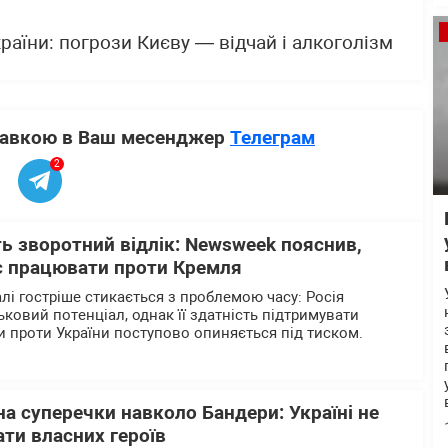
раїни: погрози Києву — відчай і алкоголізм
ставкою в Ваш месенджер
Телеграм
2
ь зворотний відлік: Newsweek пояснив,
є працювати проти Кремля
лі гостріше стикається з проблемою часу: Росія
ьковий потенціал, однак її здатність підтримувати
 проти України поступово опиняється під тиском.
на суперечки навколо Бандери: Україні не
ти власних героїв