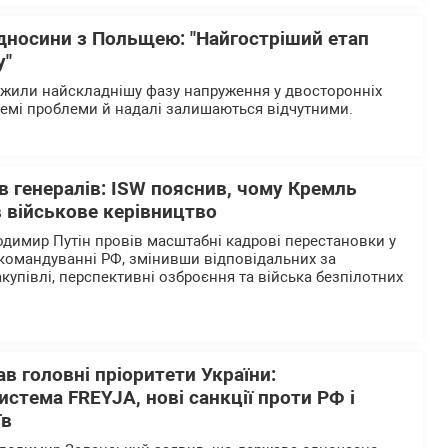
ідносини з Польщею: "Найгостріший етап
у"
ежили найскладнішу фазу напруження у двосторонніх
ремі проблеми й надалі залишаються відчутними.
в генералів: ISW пояснив, чому Кремль
 військове керівництво
одимир Путін провів масштабні кадрові перестановки у
командуванні РФ, змінивши відповідальних за
закупівлі, перспективні озброєння та війська безпілотних
в головні пріоритети України:
истема FREYJA, нові санкції проти РФ і
їв