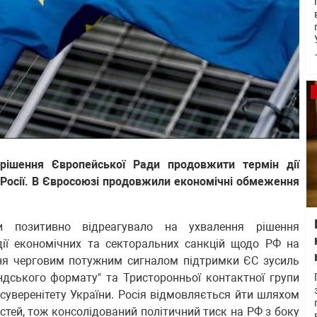
ішення Європейської Ради продовжити термін дії
 Росії. В Євросоюзі продовжили економічні обмеження
ни позитивно відреагувало на ухвалення рішення
ії економічних та секторальних санкцій щодо РФ на
ння черговим потужним сигналом підтримки ЄС зусиль
ндського формату" та Тристоронньої контактної групи
й суверенітету України. Росія відмовляється йти шляхом
тей, тож консолідований політичний тиск на РФ з боку