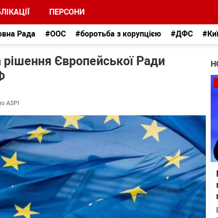
ЛІКАЦІЇ
ПЕРСОНИ
овна Рада
#ООС
#боротьба з корупцією
#ДФС
#Ки
а рішення Європейської Ради
Н
Ф
во ASPI