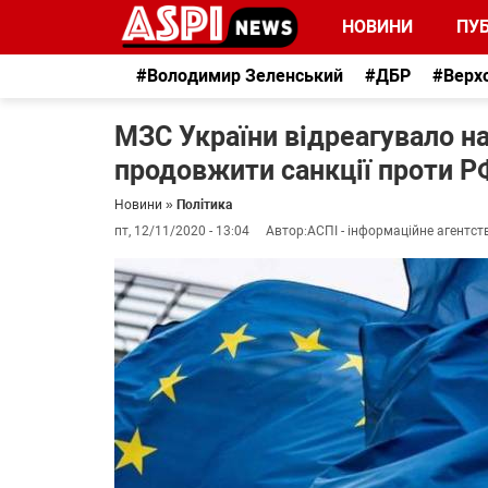
НОВИНИ
ПУБ
#Володимир Зеленський
#ДБР
#Верх
МЗС України відреагувало н
продовжити санкції проти Р
Новини
»
Політика
пт, 12/11/2020 - 13:04
Автор:
АСПІ - інформаційне агентст