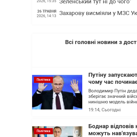
Зеленський тут ні до чого"
2026, 15:35
26 ТРАВНЯ
Захарову висміяли у МЗС Ук
2026, 14:13
Всі головні новини з до
Путіну запускают
Політика
чому час почина
Володимир Путін деда
зберігає значний війс
нинішню модель війни
19:14
, Сьогодні
Боднар відповів 
Політика
можуть нав'язува