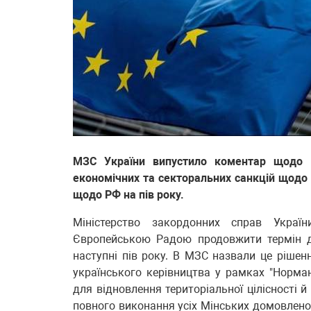
МЗС України випустило коментар щодо р
економічних та секторальних санкцій щодо
щодо РФ на пів року.
Міністерство закордонних справ Украї
Європейською Радою продовжити термін д
наступні пів року. В МЗС назвали це ріше
українського керівництва у рамках "Норма
для відновлення територіальної цілісності 
повного виконання усіх Мінських домовленос