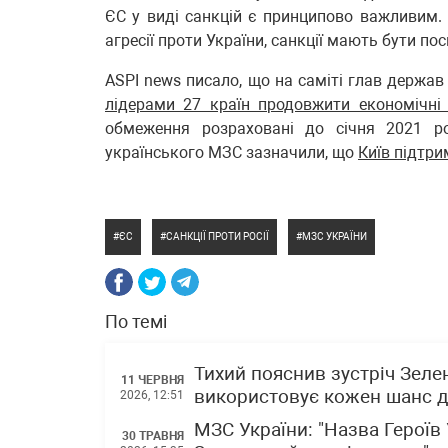
ЄС у виді санкцій є принципово важливим. 
агресії проти України, санкції мають бути пос
ASPI news писало, що на саміті глав держав
лідерами 27 країн продовжити економічні 
обмеження розраховані до січня 2021 ро
українського МЗС зазначили, що
Київ підтр
ЄС
САНКЦІЇ ПРОТИ РОСІЇ
МЗС УКРАЇНИ
По темі
Тихий пояснив зустріч Зел
11 ЧЕРВНЯ
використовує кожен шанс д
2026, 12:51
МЗС України: "Назва Героїв
30 ТРАВНЯ