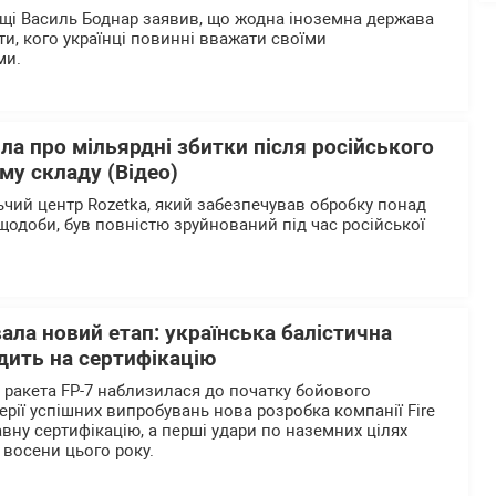
щі Василь Боднар заявив, що жодна іноземна держава
и, кого українці повинні вважати своїми
ми.
ла про мільярдні збитки після російського
му складу (Відео)
чий центр Rozetka, який забезпечував обробку понад
щодоби, був повністю зруйнований під час російської
вала новий етап: українська балістична
дить на сертифікацію
а ракета FP-7 наблизилася до початку бойового
ерії успішних випробувань нова розробка компанії Fire
вну сертифікацію, а перші удари по наземних цілях
 восени цього року.