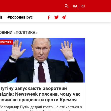
UA
RU
їв
#коронавірус
ОВИНИ «ПОЛІТИКА»
Політика
Путіну запускають зворотний
відлік: Newsweek пояснив, чому час
починає працювати проти Кремля
Володимир Путін дедалі гостріше стикається з