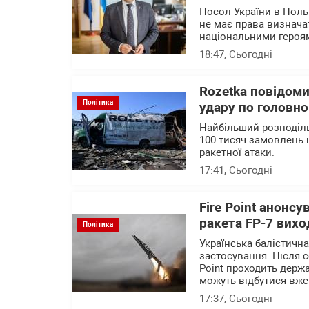
Посол України в Поль
не має права визначат
національними героя
18:47
, Сьогодні
Rozetka повідоми
Політика
удару по головно
Найбільший розподіль
100 тисяч замовлень 
ракетної атаки.
17:41
, Сьогодні
Fire Point анонсу
ракета FP-7 вихо
Політика
Українська балістичн
застосування. Після с
Point проходить держа
можуть відбутися вже
17:37
, Сьогодні