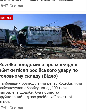
18:47
, Сьогодні
Політика
Rozetka повідомила про мільярдні
збитки після російського удару по
головному складу (Відео)
Найбільший розподільчий центр Rozetka, який
забезпечував обробку понад 100 тисяч
замовлень щодоби, був повністю
зруйнований під час російської ракетної
атаки.
17:41
, Сьогодні