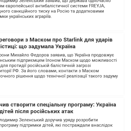
олодимир Зеленський заявив, що держава одночасно
м європейської антибалістичної системи FREYJA,
ого санкційного тиску на Росію та додатковими
мки українських аграріїв.
еговори з Маском про Starlink для ударів
лістиці: що задумала Україна
орони Михайло Федоров заявив, що Україна продовжує
анським підприємцем Ілоном Маском щодо можливості
 для протидії російській балістичній загрозі
иторії РФ. За його словами, контакти з Маском
очного рішення щодо технічної реалізації такого задуму
ив створити спеціальну програму: Україна
дітей після російських атак
олодимир Зеленський доручив уряду розробити
програму підтримки дітей, які постраждали внаслідок