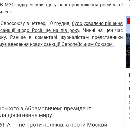
В МЗС підкреслили, що у разі продовження російської
илені.
 Євросоюзу в четвер, 10 грудня,
було ухвалено рішення
санкції щодо Росії ще на пів року
. Чинні на цей час
ку. Раніше в коментарі журналістам представники
имує введення нових санкцій Європейським Союзом.
енського з Абрамовичем: президент
ля досягнення миру
 УПА — не проти поляків, а проти Москви,