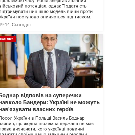
проблемою часу: Росія зберігає значний
військовий потенціал, однак її здатність
підтримувати нинішню модель війни проти
України поступово опиняється під тиском.
19:14
, Сьогодні
Політика
Боднар відповів на суперечки
навколо Бандери: Україні не можуть
нав'язувати власних героїв
Посол України в Польщі Василь Боднар
заявив, що жодна іноземна держава не має
права визначати, кого українці повинні
вважати своїми національними героями.