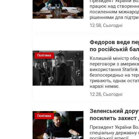
Президент України В
працює над створення
посиленням міжнародн
рішеннями для підтри
12:58
, Сьогодні
Федоров веде пер
по російській ба
Політика
Колишній міністр об
переговори з америк
використання Starlink
безпосередньо на тер
тривають, однак остат
наразі немає.
12:28
, Сьогодні
Зеленський доруч
Політика
посилить захист 
Президент України В
спеціальну державну 
російської агресії.