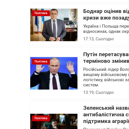
Боднар оцінив в
Політика
кризи вже позад
Україна і Польща пер
відносинах, однак ок
17:13
, Сьогодні
Путін перетасува
терміново змінив
Політика
Російський лідер Вол
вищому військовому 
логістику, військові 
систем.
13:19
, Сьогодні
Зеленський назва
антибалістична с
Політика
підтримка аграрі