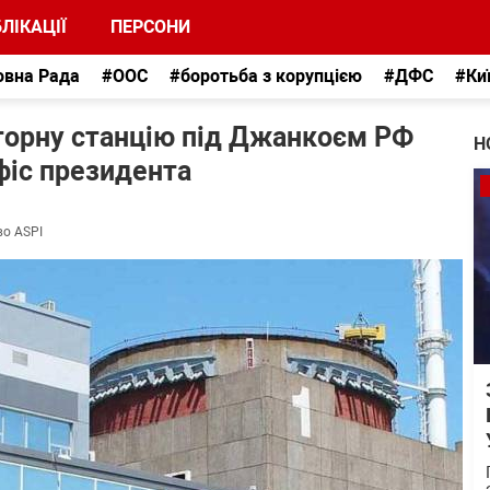
ЛІКАЦІЇ
ПЕРСОНИ
овна Рада
#ООС
#боротьба з корупцією
#ДФС
#Ки
орну станцію під Джанкоєм РФ
Н
фіс президента
во ASPI