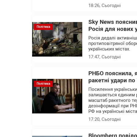
18:26
, Сьогодні
Sky News пояснив
Політика
Росія для нових 
Росія дедалі активні
протиповітряної обор
українських містах.
17:47
, Сьогодні
РНБО пояснила, 
ракетні удари по 
Політика
Посилення українських
залишається єдиним 
масштаб ракетного те
дезінформації при РН
РФ на українські міста
17:20
, Сьогодні
Bloomberg повід