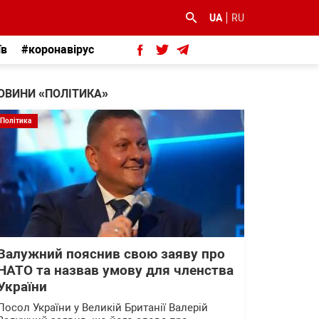
UA
RU
їв
#коронавірус
ОВИНИ «ПОЛІТИКА»
Політика
Залужний пояснив свою заяву про
НАТО та назвав умову для членства
України
Посол України у Великій Британії Валерій