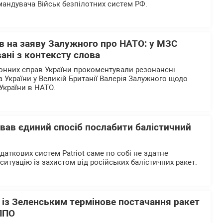
андувача Військ безпілотних систем РФ.
в на заяву Залужного про НАТО: у МЗС
ані з контексту слова
донних справ України прокоментували резонансні
України у Великій Британії Валерія Залужного щодо
України в НАТО.
азвав єдиний спосіб послабити балістичний
даткових систем Patriot саме по собі не здатне
итуацію із захистом від російських балістичних ракет.
 із Зеленським термінове постачання ракет
 ППО