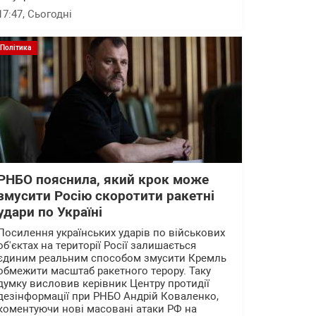
17:47
, Сьогодні
Політика
РНБО пояснила, який крок може
змусити Росію скоротити ракетні
удари по Україні
Посилення українських ударів по військових
об'єктах на території Росії залишається
єдиним реальним способом змусити Кремль
обмежити масштаб ракетного терору. Таку
думку висловив керівник Центру протидії
дезінформації при РНБО Андрій Коваленко,
коментуючи нові масовані атаки РФ на