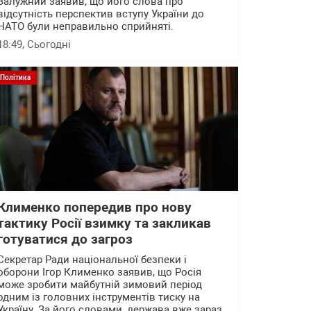
Залужний заявив, що його слова про
відсутність перспектив вступу України до
НАТО були неправильно сприйняті.
18:49
, Сьогодні
Політика
Клименко попередив про нову
тактику Росії взимку та закликав
готуватися до загроз
Секретар Ради національної безпеки і
оборони Ігор Клименко заявив, що Росія
може зробити майбутній зимовий період
одним із головних інструментів тиску на
Україну. За його словами, держава вже зараз