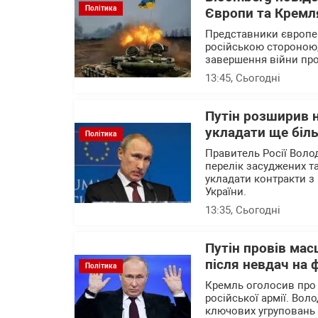
Політика
Європи та Кремля
Представники європейс
російською стороною,
завершення війни про
13:45
, Сьогодні
Путін розширив н
укладати ще біль
Політика
Правитель Росії Воло
перелік засуджених та
укладати контракти з 
України.
13:35
, Сьогодні
Путін провів мас
після невдач на 
Політика
Кремль оголосив про
російської армії. Вол
ключових угруповань ві