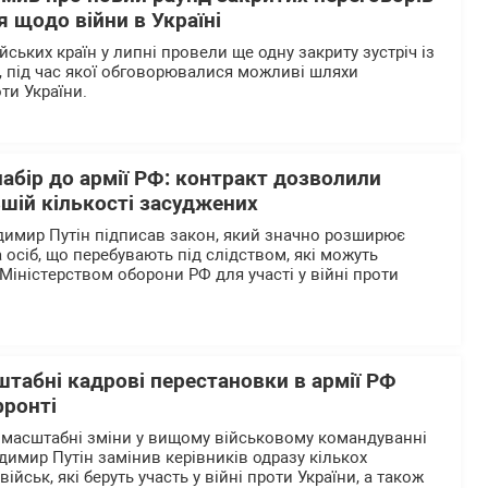
 щодо війни в Україні
ьких країн у липні провели ще одну закриту зустріч із
 під час якої обговорювалися можливі шляхи
ти України.
абір до армії РФ: контракт дозволили
шій кількості засуджених
димир Путін підписав закон, який значно розширює
 осіб, що перебувають під слідством, які можуть
Міністерством оборони РФ для участі у війні проти
штабні кадрові перестановки в армії РФ
фронті
 масштабні зміни у вищому військовому командуванні
одимир Путін замінив керівників одразу кількох
йськ, які беруть участь у війні проти України, а також