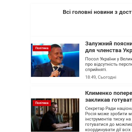
Всі головні новини з до
Залужний поясни
Політика
для членства Укр
Посол України у Вели
про відсутність перс
сприйняті.
18:49
, Сьогодні
Клименко поперед
закликав готуват
Політика
Секретар Ради націон
Росія може зробити м
інструментів тиску на
готуватися до можлив
координувати дії всіх 