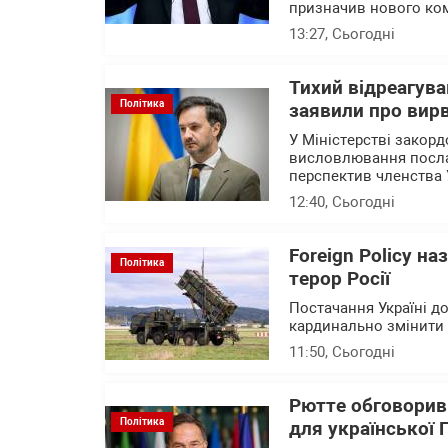
призначив нового ком
13:27
, Сьогодні
Тихий відреагува
Політика
заявили про вирв
У Міністерстві закор
висловлювання посла 
перспектив членства 
12:40
, Сьогодні
Foreign Policy н
Політика
терор Росії
Постачання Україні до
кардинально змінити с
11:50
, Сьогодні
Рютте обговорив
Політика
для української