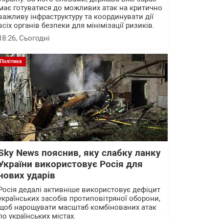
має готуватися до можливих атак на критично
важливу інфраструктуру та координувати дії
всіх органів безпеки для мінімізації ризиків.
18:26
, Сьогодні
Політика
Sky News пояснив, яку слабку ланку
України використовує Росія для
нових ударів
Росія дедалі активніше використовує дефіцит
українських засобів протиповітряної оборони,
щоб нарощувати масштаб комбінованих атак
по українських містах.