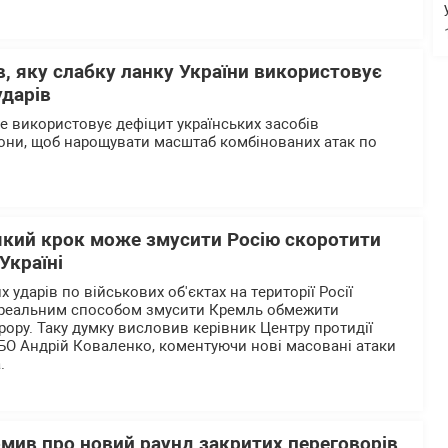
, яку слабку ланку України використовує
ударів
ше використовує дефіцит українських засобів
они, щоб нарощувати масштаб комбінованих атак по
який крок може змусити Росію скоротити
Україні
 ударів по військових об'єктах на території Росії
реальним способом змусити Кремль обмежити
рору. Таку думку висловив керівник Центру протидії
БО Андрій Коваленко, коментуючи нові масовані атаки
.
омив про новий раунд закритих переговорів