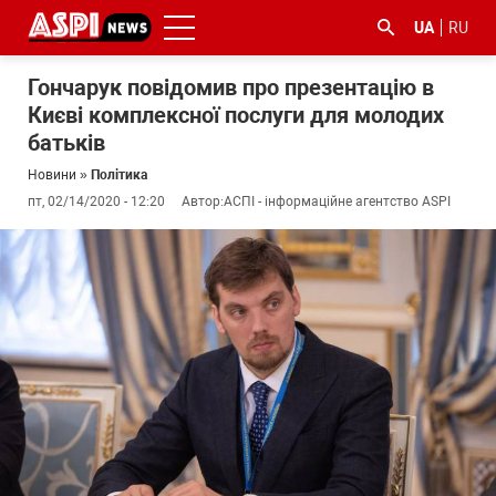
UA
RU
Гончарук повідомив про презентацію в
Києві комплексної послуги для молодих
батьків
Новини
»
Політика
пт, 02/14/2020 - 12:20
Автор:
АСПІ - інформаційне агентство ASPI
#ООС
#боротьба
#ДФС
#Київ
#коронавірус
з
корупцією