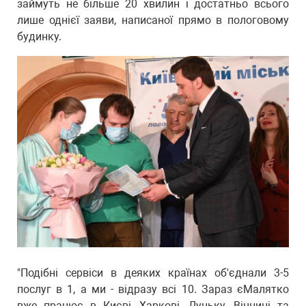
займуть не більше 20 хвилин і достатньо всього
лише однієї заяви, написаної прямо в пологовому
будинку.
"Подібні сервіси в деяких країнах об'єднали 3-5
послуг в 1, а ми - відразу всі 10. Зараз єМалятко
вже працює в Києві, Харкові, Луцьку, Вінниці та