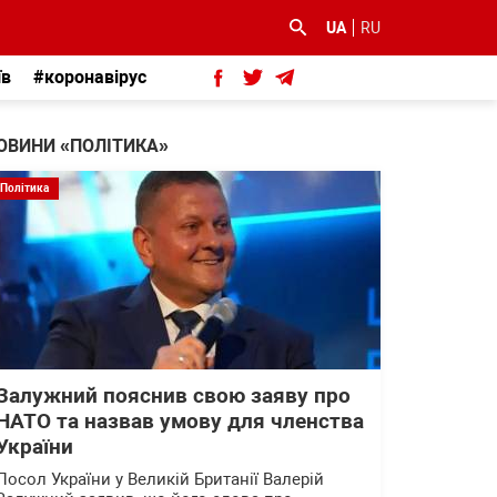
UA
RU
їв
#коронавірус
ОВИНИ «ПОЛІТИКА»
Політика
Залужний пояснив свою заяву про
НАТО та назвав умову для членства
України
Посол України у Великій Британії Валерій