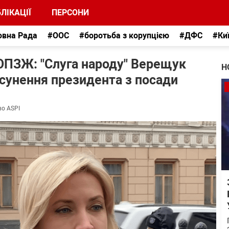
ЛІКАЦІЇ
ПЕРСОНИ
овна Рада
#ООС
#боротьба з корупцією
#ДФС
#Ки
ОПЗЖ: "Слуга народу" Верещук
Н
сунення президента з посади
во ASPI