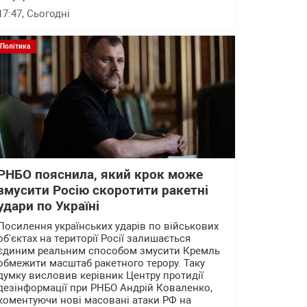
17:47
, Сьогодні
Політика
РНБО пояснила, який крок може
змусити Росію скоротити ракетні
удари по Україні
Посилення українських ударів по військових
об'єктах на території Росії залишається
єдиним реальним способом змусити Кремль
обмежити масштаб ракетного терору. Таку
думку висловив керівник Центру протидії
дезінформації при РНБО Андрій Коваленко,
коментуючи нові масовані атаки РФ на