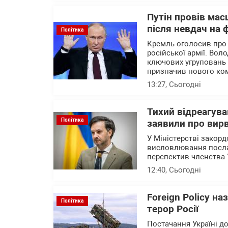
Путін провів мас
після невдач на 
Політика
Кремль оголосив про
російської армії. Вол
ключових угруповань ві
призначив нового ком
13:27
, Сьогодні
Тихий відреагува
Політика
заявили про вирв
У Міністерстві закор
висловлювання посла 
перспектив членства 
12:40
, Сьогодні
Foreign Policy н
Політика
терор Росії
Постачання Україні до