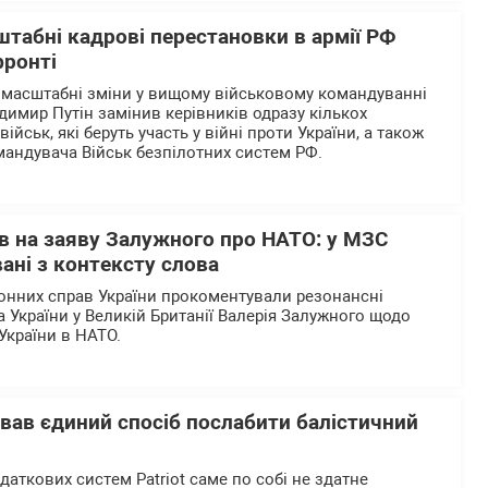
штабні кадрові перестановки в армії РФ
фронті
 масштабні зміни у вищому військовому командуванні
одимир Путін замінив керівників одразу кількох
йськ, які беруть участь у війні проти України, а також
андувача Військ безпілотних систем РФ.
в на заяву Залужного про НАТО: у МЗС
ані з контексту слова
донних справ України прокоментували резонансні
України у Великій Британії Валерія Залужного щодо
України в НАТО.
азвав єдиний спосіб послабити балістичний
даткових систем Patriot саме по собі не здатне