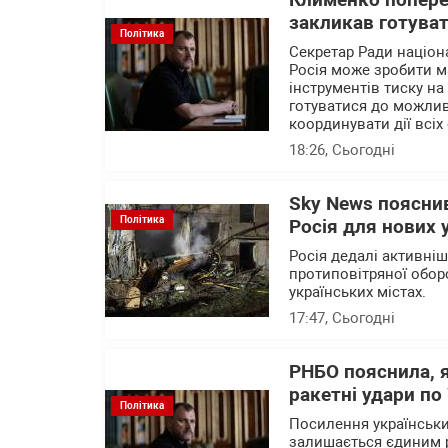
Клименко поперед
закликав готуват
Політика
Секретар Ради націон
Росія може зробити м
інструментів тиску на
готуватися до можлив
координувати дії всіх 
18:26
, Сьогодні
Sky News пояснив
Політика
Росія для нових 
Росія дедалі активні
протиповітряної обор
українських містах.
17:47
, Сьогодні
РНБО пояснила, 
ракетні удари по 
Політика
Посилення українських
залишається єдиним 