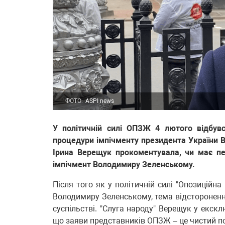
ФОТО:
ASPI news
У політичній силі ОПЗЖ 4 лютого відбувс
процедури імпічменту президента України В
Ірина Верещук прокоментувала, чи має п
імпічмент Володимиру Зеленському.
Після того як у політичній силі "Опозиційн
Володимиру Зеленському, тема відстороненн
суспільстві. "Слуга народу" Верещук у екск
що заяви представників ОПЗЖ – це чистий п