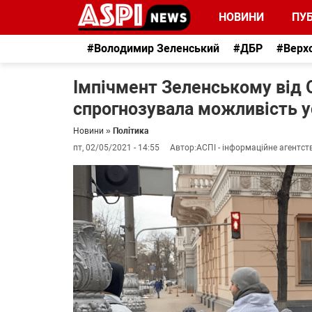
НОВИНИ
ПУБ
#Володимир Зеленський
#ДБР
#Верх
Імпічмент Зеленському від 
спрогнозувала можливість у
Новини
»
Політика
пт, 02/05/2021 - 14:55
Автор:
АСПІ - інформаційне агентст