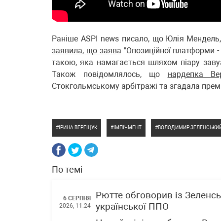
Раніше ASPI news писало, що Юлія Мендель
заявила, що заява
"Опозиційної платформи -
такою, яка намагається шляхом піару завуа
Також повідомлялось, що
нардепка Ве
Стокгольмському арбітражі та згадала прем
ІРИНА ВЕРЕЩУК
ІМПІЧМЕНТ
ВОЛОДИМИР ЗЕЛЕНСЬКИ
По темі
Рютте обговорив із Зеленсь
6 СЕРПНЯ
української ППО
2026, 11:24