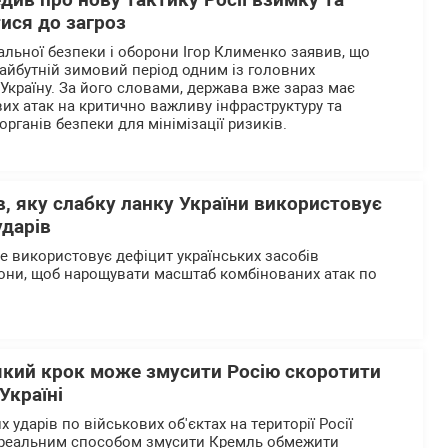
ив про нову тактику Росії взимку та
ися до загроз
альної безпеки і оборони Ігор Клименко заявив, що
айбутній зимовий період одним із головних
 Україну. За його словами, держава вже зараз має
их атак на критично важливу інфраструктуру та
органів безпеки для мінімізації ризиків.
, яку слабку ланку України використовує
ударів
ше використовує дефіцит українських засобів
они, щоб нарощувати масштаб комбінованих атак по
який крок може змусити Росію скоротити
Україні
 ударів по військових об'єктах на території Росії
реальним способом змусити Кремль обмежити