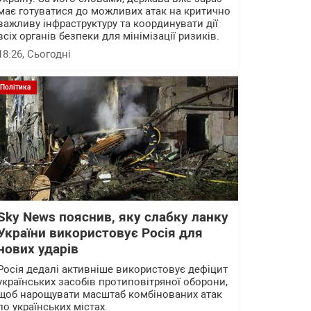
має готуватися до можливих атак на критично
важливу інфраструктуру та координувати дії
всіх органів безпеки для мінімізації ризиків.
18:26
, Сьогодні
Політика
Sky News пояснив, яку слабку ланку
України використовує Росія для
нових ударів
Росія дедалі активніше використовує дефіцит
українських засобів протиповітряної оборони,
щоб нарощувати масштаб комбінованих атак
по українських містах.