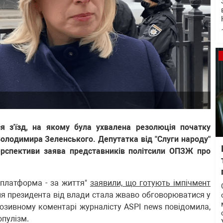
я з'їзд, на якому була ухвалена резолюція початку
олодимира Зеленського. Депутатка від "Слуги народу"
ерспективи заява представників політсили ОПЗЖ про
а платформа - за життя"
заявили, що готують імпічмент
я президента від влади стала жваво обговорюватися у
люзивному коментарі журналісту ASPI news повідомила,
опулізм.