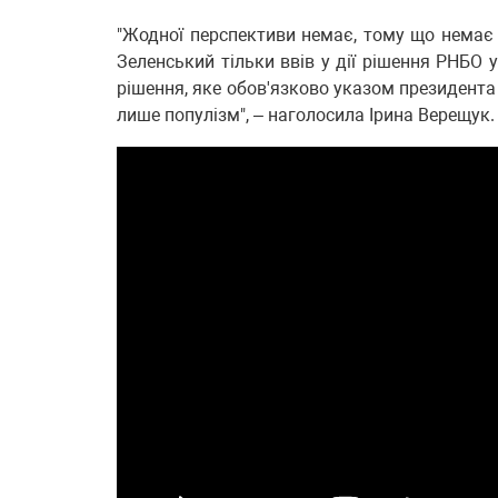
"Жодної перспективи немає, тому що немає
Зеленський тільки ввів у дії рішення РНБО у 
рішення, яке обов'язково указом президента 
лише популізм", – наголосила Ірина Верещук.