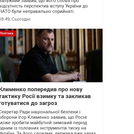
Залужний заявив, що його слова про
відсутність перспектив вступу України до
НАТО були неправильно сприйняті.
18:49
, Сьогодні
Політика
Клименко попередив про нову
тактику Росії взимку та закликав
готуватися до загроз
Секретар Ради національної безпеки і
оборони Ігор Клименко заявив, що Росія
може зробити майбутній зимовий період
одним із головних інструментів тиску на
Україну. За його словами, держава вже зараз