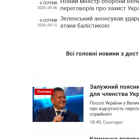
Новий міністр оборони Вели
6 СЕРПНЯ
переговорів про захист Укра
2026, 09:36
Зеленський анонсував удари
6 СЕРПНЯ
атаки балістикою
2026, 09:12
Всі головні новини з до
Залужний поясни
Політика
для членства Укр
Посол України у Вели
про відсутність перс
сприйняті.
18:49
, Сьогодні