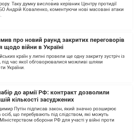
рору. Таку думку висловив керівник Центру протидії
БО Андрій Коваленко, коментуючи нові масовані атаки
.
омив про новий раунд закритих переговорів
 щодо війни в Україні
ьких країн у липні провели ще одну закриту зустріч із
 під час якої обговорювалися можливі шляхи
ти України.
абір до армії РФ: контракт дозволили
шій кількості засуджених
димир Путін підписав закон, який значно розширює
 осіб, що перебувають під слідством, які можуть
Міністерством оборони РФ для участі у війні проти