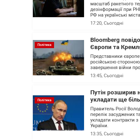
масштаб ракетного те
дезінформації при РН
РФ на українські міста
17:20
, Сьогодні
Bloomberg повід
Політика
Європи та Кремля
Представники європейс
російською стороною,
завершення війни про
13:45
, Сьогодні
Путін розширив н
укладати ще біль
Політика
Правитель Росії Воло
перелік засуджених та
укладати контракти з 
України.
13:35
, Сьогодні