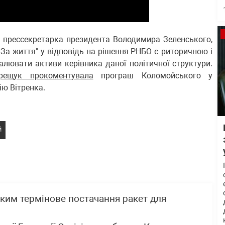
, прессекретарка президента Володимира Зеленського,
 За життя" у відповідь на рішення РНБО є риторичною і
лювати активи керівника даної політичної структури.
рещук прокоментувала
програш Коломойського у
ію Вітренка.
Й
ким термінове постачання ракет для