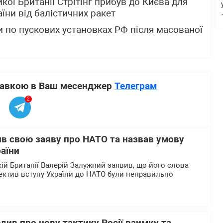
кої Британії Стрітінг прибув до Києва для
їни від балістичних ракет
 по пускових установках РФ після масованої
ставкою в Ваш месенджер
Телеграм
2
в свою заяву про НАТО та назвав умову
аїни
кій Британії Валерій Залужний заявив, що його слова
пектив вступу України до НАТО були неправильно