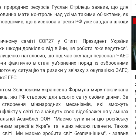
та природних ресурсів Руслан Стрілець заявив, що для
повинна мати контроль над усіма такими об'єктами, як
повідомив, що військова агресія РФ уже завдала шкоди
ичному саміті СОР27 у Єгипті Президент України
и шкоди довкіллю від війни, ця робота вже ведеться".
лущенко наголосив, що під час окупації персонал ЧАЕС
ючи фактично в стані ув'язнених поряд із озброєними
точну ситуацію та ризики у зв'язку з окупацією ЗАЕС,
кої ГЕС.
ентом Зеленським українська Формула миру покликана
ків, які РФ створює для всього світу своїми діями. За
 створення міжнародних механізмів, які зможуть
нфлікту у світі та знайдуть своє відображення у змінах
ральної Асамблеї ООН. "Маємо зупинити цю російську
явам агресії в Україні та інших місцях планети. Також
 світі. Ми маємо зробити світ безпечнішим", - заявив