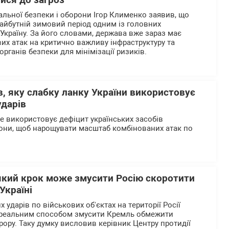
ися до загроз
альної безпеки і оборони Ігор Клименко заявив, що
айбутній зимовий період одним із головних
 Україну. За його словами, держава вже зараз має
их атак на критично важливу інфраструктуру та
органів безпеки для мінімізації ризиків.
, яку слабку ланку України використовує
ударів
ше використовує дефіцит українських засобів
они, щоб нарощувати масштаб комбінованих атак по
який крок може змусити Росію скоротити
Україні
 ударів по військових об'єктах на території Росії
реальним способом змусити Кремль обмежити
рору. Таку думку висловив керівник Центру протидії