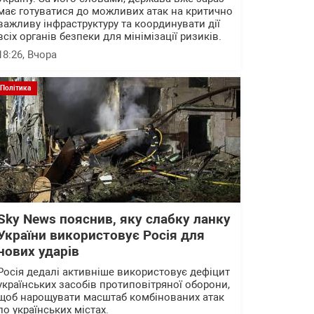
має готуватися до можливих атак на критично
важливу інфраструктуру та координувати дії
всіх органів безпеки для мінімізації ризиків.
18:26
, Вчора
Політика
Sky News пояснив, яку слабку ланку
України використовує Росія для
нових ударів
Росія дедалі активніше використовує дефіцит
українських засобів протиповітряної оборони,
щоб нарощувати масштаб комбінованих атак
по українських містах.