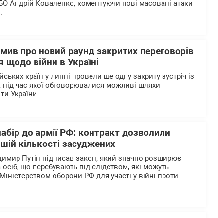
БО Андрій Коваленко, коментуючи нові масовані атаки
.
омив про новий раунд закритих переговорів
 щодо війни в Україні
ьких країн у липні провели ще одну закриту зустріч із
 під час якої обговорювалися можливі шляхи
ти України.
абір до армії РФ: контракт дозволили
шій кількості засуджених
димир Путін підписав закон, який значно розширює
 осіб, що перебувають під слідством, які можуть
Міністерством оборони РФ для участі у війні проти