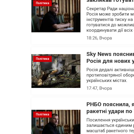
закликав готуват
Політика
Секретар Ради націон
Росія може зробити м
інструментів тиску на
готуватися до можлив
координувати дії всіх 
18:26
, Вчора
Sky News пояснив
Політика
Росія для нових 
Росія дедалі активні
протиповітряної обор
українських містах.
17:47
, Вчора
РНБО пояснила, 
ракетні удари по 
Політика
Посилення українських
залишається єдиним 
масштаб ракетного те