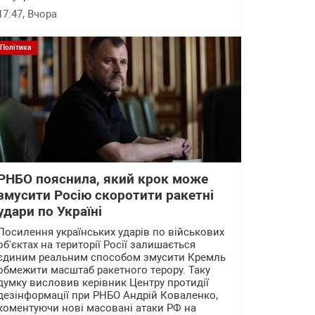
17:47
, Вчора
Політика
РНБО пояснила, який крок може
змусити Росію скоротити ракетні
удари по Україні
Посилення українських ударів по військових
об'єктах на території Росії залишається
єдиним реальним способом змусити Кремль
обмежити масштаб ракетного терору. Таку
думку висловив керівник Центру протидії
дезінформації при РНБО Андрій Коваленко,
коментуючи нові масовані атаки РФ на