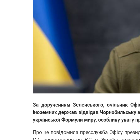
За дорученням Зеленського, очільник Оф
іноземних держав відвідав Чорнобильську а
української Формули миру, особливу увагу п
Про це повідомила пресслужба Офісу президе
G7, представництва ЄС в Україні, керів