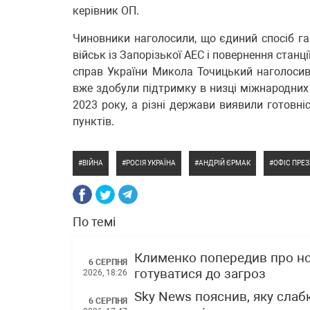
керівник ОП.
Чиновники наголосили, що єдиний спосіб га
військ із Запорізької АЕС і повернення станц
справ України Микола Точицький наголосив
вже здобули підтримку в низці міжнародних 
2023 року, а різні держави виявили готовні
пунктів.
ВІЙНА
РОСІЯ УКРАЇНА
АНДРІЙ ЄРМАК
ОФІС ПРЕ
По темі
Клименко попередив про нов
6 СЕРПНЯ
готуватися до загроз
2026, 18:26
Sky News пояснив, яку слаб
6 СЕРПНЯ