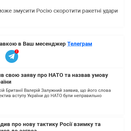
може змусити Росію скоротити ракетні удари
ставкою в Ваш месенджер
Телеграм
2
в свою заяву про НАТО та назвав умову
аїни
кій Британії Валерій Залужний заявив, що його слова
пектив вступу України до НАТО були неправильно
ив про нову тактику Росії взимку та