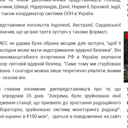
чини, Швеції, Нідерландів, Данії, Норвегії, Бразилії, Індії,
, а також координатор системи ООН в Україні.
ставники посольств Індонезії, Австралії, Саудівської
значив, що це вже третя зустріч у такому форматі.
ЕС не дарма була обрана місцем для зустрічі, "щоб її
 наслідки може мати недотримання ядерної безпеки". Він
овномасштабного вторгнення РФ в Україну окупанти
озу світовій ядерній безпеці. "Саме тому ми стурбовані
ована. І сьогодні можна лише теоретично уявляти, якими
- сказав він.
ли главам іноземних диппредставництв про те, що
ї упродовж 35 днів. "Зокрема, було зруйновано лінії
дження станції, що призвело до зростання радіаційного
раторію, зруйновано систему моніторингу радіації".
я оцінено в €100 млн", - ідеться в повідомленні на сайті