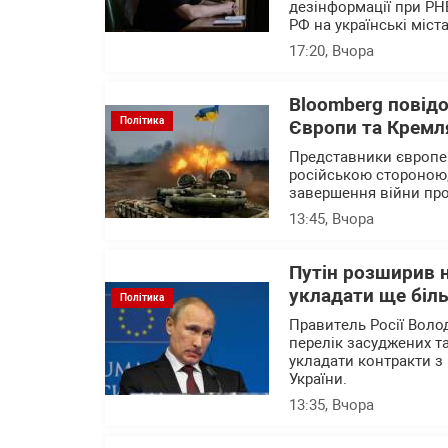
дезінформації при РН
РФ на українські міста
17:20
, Вчора
Bloomberg повід
Політика
Європи та Кремля
Представники європейс
російською стороною,
завершення війни про
13:45
, Вчора
Путін розширив н
укладати ще біль
Політика
Правитель Росії Воло
перелік засуджених та
укладати контракти з 
України.
13:35
, Вчора