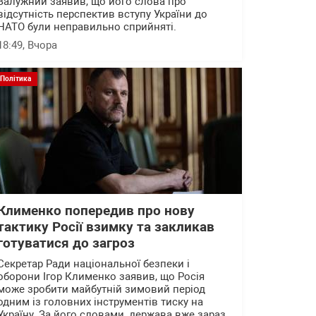
Залужний заявив, що його слова про
відсутність перспектив вступу України до
НАТО були неправильно сприйняті.
18:49
, Вчора
Політика
Клименко попередив про нову
тактику Росії взимку та закликав
готуватися до загроз
Секретар Ради національної безпеки і
оборони Ігор Клименко заявив, що Росія
може зробити майбутній зимовий період
одним із головних інструментів тиску на
Україну. За його словами, держава вже зараз