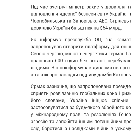
Під час зустрічі міністр захисту довкілля 
відновлення ядерної безпеки світу Україна 
Чорнобильська та Запорізька АЕС. Стрілець 
довкіллю України більш ніж на $54 млрд.
Як інформує пресслужба ОП, "на клімат
запропонував створити платформу для оцінк
Своєю чергою, міністр енергетики Герман Га
працював 600 годин без ротації, перебува
людьми. Він поінформував дипломатів про по
а також про наслідки підриву дамби Каховсь
Єрмак зазначив, що запропонована презид
сприяти розв'язанню глобальних криз і ризи
його словами, Україна ініціює спільне
застосовуватися за будь-якого збройного ко
у міжнародному праві та резолюціях Гене
агресію та запобігти іншим потенційним про
слід боротися з наслідками війни в усьому