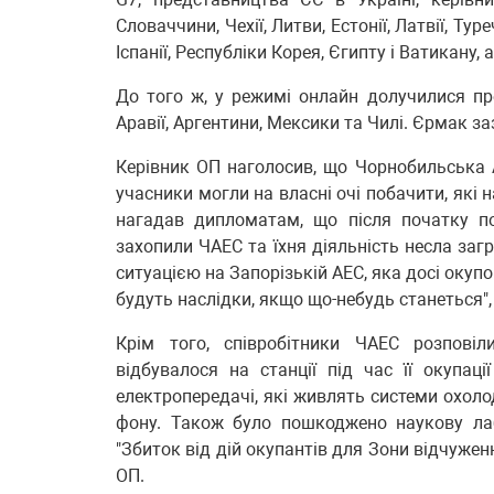
Словаччини, Чехії, Литви, Естонії, Латвії, Туреч
Іспанії, Республіки Корея, Єгипту і Ватикану
До того ж, у режимі онлайн долучилися пред
Аравії, Аргентини, Мексики та Чилі. Єрмак за
Керівник ОП наголосив, що Чорнобильська А
учасники могли на власні очі побачити, які
нагадав дипломатам, що після початку п
захопили ЧАЕС та їхня діяльність несла загр
ситуацією на Запорізькій АЕС, яка досі окуп
будуть наслідки, якщо що-небудь станеться", 
Крім того, співробітники ЧАЕС розпові
відбувалося на станції під час її окупаці
електропередачі, які живлять системи охоло
фону. Також було пошкоджено наукову лабо
"Збиток від дій окупантів для Зони відчуженн
ОП.