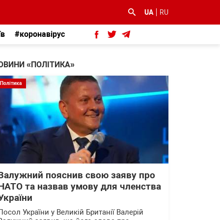
UA
RU
їв
#коронавірус
ОВИНИ «ПОЛІТИКА»
Політика
Залужний пояснив свою заяву про
НАТО та назвав умову для членства
України
Посол України у Великій Британії Валерій