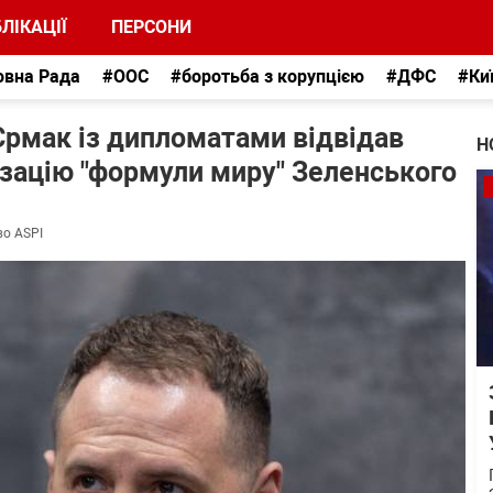
ЛІКАЦІЇ
ПЕРСОНИ
овна Рада
#ООС
#боротьба з корупцією
#ДФС
#Ки
Єрмак із дипломатами відвідав
Н
ізацію "формули миру" Зеленського
во ASPI