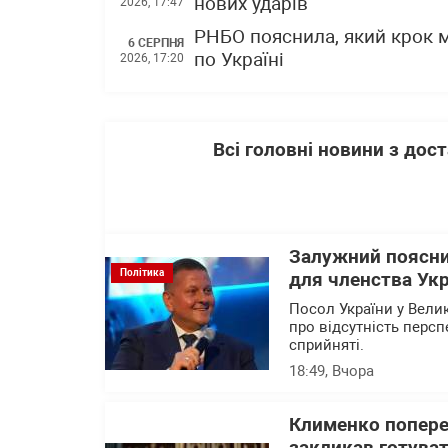
нових ударів
2026, 17:47
РНБО пояснила, який крок 
6 СЕРПНЯ
по Україні
2026, 17:20
Всі головні новини з до
Залужний поясни
Політика
для членства Укр
Посол України у Вели
про відсутність перс
сприйняті.
18:49
, Вчора
Клименко поперед