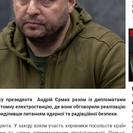
ісу президента Андрій Єрмак разом із дипломатами
томну електростанцію, де вони обговорили реалізацію
риділивши питанням ядерної та радіаційної безпеки.
нта. У заході взяли участь керівники посольств країн
ники та члени дипломатичних представництв Польщі,