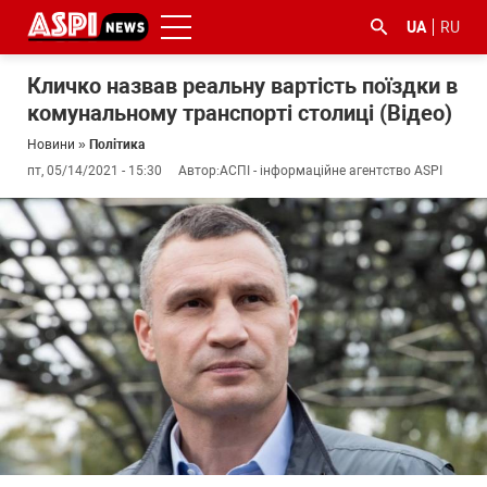
UA
RU
Кличко назвав реальну вартість поїздки в
комунальному транспорті столиці (Відео)
Новини
»
Політика
пт, 05/14/2021 - 15:30
Автор:
АСПІ - інформаційне агентство ASPI
#ООС
#боротьба
#ДФС
#Київ
#коронавірус
з
корупцією