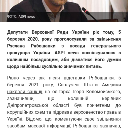
ФОТО:
ASPI news
Депутати Верховної Ради України рік тому, 5
березня 2020, року проголосували за звільнення
Руслана Рябошапки з посади генерального
прокурора України. ASPI news поспілкувалося з
колишнім посадовцем, аби дізнатися його думки
щодо найбільш суспільно значимих питань.
Рівно через рік після відставки Рябошапки, 5
березня 2021 року, Сполучені Штати Америки
наклали санкції
на олігарха Ігоря Коломойського,
зазначивши, що колишній керівник
Дніпропетровської області був причетним до
корупційних схем та підривав верховенство права в
Україні. Відомо, що, коментуючи своє звільнення
засобам масової інформації, Рябошапка зазначав,