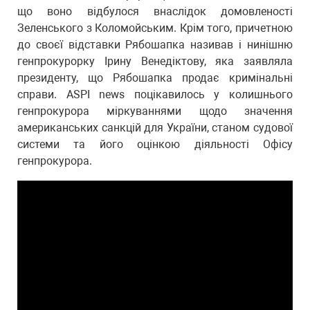
що воно відбулося внаслідок домовленості
Зеленського з Коломойським. Крім того, причетною
до своєї відставки Рябошапка називав і нинішню
генпрокурорку Ірину Венедіктову, яка заявляла
президенту, що Рябошапка продає кримінальні
справи. ASPI news поцікавилось у колишнього
генпрокурора міркуваннями щодо значення
американських санкцій для України, станом судової
системи та його оцінкою діяльності Офісу
генпрокурора.