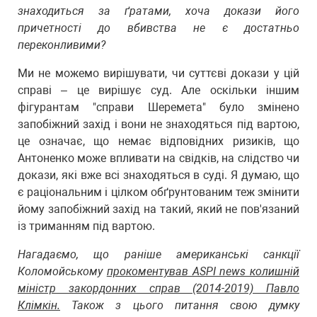
знаходиться за ґратами, хоча докази його
причетності до вбивства не є достатньо
переконливими?
Ми не можемо вирішувати, чи суттєві докази у цій
справі – це вирішує суд. Але оскільки іншим
фігурантам "справи Шеремета" було змінено
запобіжний захід і вони не знаходяться під вартою,
це означає, що немає відповідних ризиків, що
Антоненко може впливати на свідків, на слідство чи
докази, які вже всі знаходяться в суді. Я думаю, що
є раціональним і цілком обґрунтованим теж змінити
йому запобіжний захід на такий, який не пов'язаний
із триманням під вартою.
Нагадаємо, що раніше американські санкції
Коломойському
прокоментував ASPI news колишній
міністр закордонних справ (2014-2019) Павло
Клімкін.
Також з цього питання свою думку