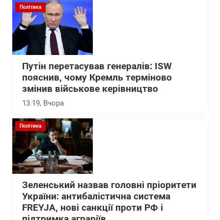
Політика
Путін перетасував генералів: ISW
пояснив, чому Кремль терміново
змінив військове керівництво
13:19
, Вчора
Політика
Зеленський назвав головні пріоритети
України: антибалістична система
FREYJA, нові санкції проти РФ і
підтримка аграріїв