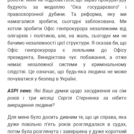
будують за моделлю "Ока государєвого" і
правоохоронної дубини. Та реформа, яку ми
намагалися зробити, сьогодні заблокована. Ми
хотіли зробити Офіс генпрокурора незалежним від
олігархів і політиків, але, на жаль, сьогодні ми не
бачимо незалежності цієї структури. Я сказав би, що
Офіс генпрокурора є лояльним до Офісу
президента, Венедіктова чує побажання, а отже
немає незалежної системи у кримінальному
слідстві. Це означає, що будь-яка людина не може
почуватися у безпеці в Україні.
ASPI news:
Які Ваші думки щодо засудження на сім
років і три місяці Сергія Стерненка за нібито
викрадення людини?
Для мене було досить дивним те, що ця справа, яка
дуже повільно п'ять років розглядалася в судах,
потім була розглянута і завершена у дуже короткий