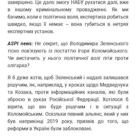
завершено. Це дало змогу НАБУ рухатися далі, вже
в іншому кримінальному провадженні. Як ми
бачимо, коли є політична воля, експертиза робиться
швидко, якщо її немає – вона губиться в нетрях
експертних установ.
ASPI news:
Не секрет, що Володимира Зеленського
тісно пов'язують із постаттю Ігоря Коломойського.
Чи вистачить у нього політичної волі піти проти
олігарха?
Я б дуже хотів, щоб Зеленський і надалі залишався
рішучим, як, наприклад, у кроках щодо Медведчука
та Козака, проти інформаційних каналів, які були
зброєю в руках Російської Федерації. Хотілося б
вірити, що він буде рішучим і в ситуації з
Коломойським. Оскільки певний альянс, який у них
був наприкінці 2019 року, призвів до того, що
реформи в Україні були заблоковані.