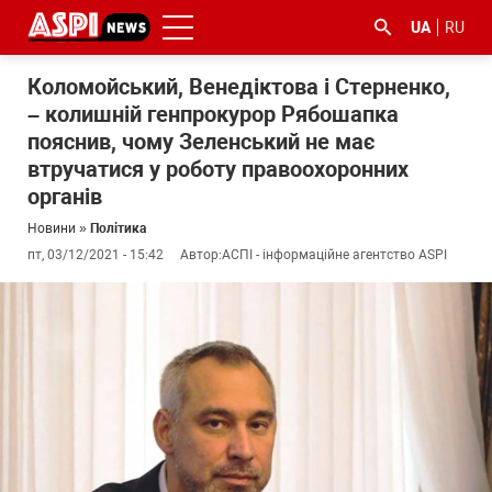
UA
RU
Коломойський, Венедіктова і Стерненко,
– колишній генпрокурор Рябошапка
пояснив, чому Зеленський не має
втручатися у роботу правоохоронних
органів
Новини
»
Політика
#ООС
#боротьба
#ДФС
#Київ
#коронавірус
пт, 03/12/2021 - 15:42
Автор:
АСПІ - інформаційне агентство ASPI
з
корупцією