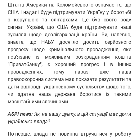
Штатів Америки на Коломойського означає те, що
США і надалі буде підтримувати Україну у боротьбі
з корупцією та олігархами. Це був свого роду
сигнал Україні, що США буде підтримувати наші
зусилля щодо деолігархізації країни. Ви, напевно,
знаєте, що НАБУ досягло досить серйозного
прогресу щодо кримінального провадження, яке
пов'язане із можливим розкраданням коштів
"Приватбанку", є хороший прогрес і в інших
провадженнях, тому наразі вже наша
правоохоронна система має показати результати та
дати відповіді українському суспільству щодо того,
чи здатна наша держава боротися із такими
масштабними злочинами.
ASPI news:
Як, на вашу думку, в цій ситуації має діяти
українська влада?
По-перше, влада не повинна втручатися у роботу