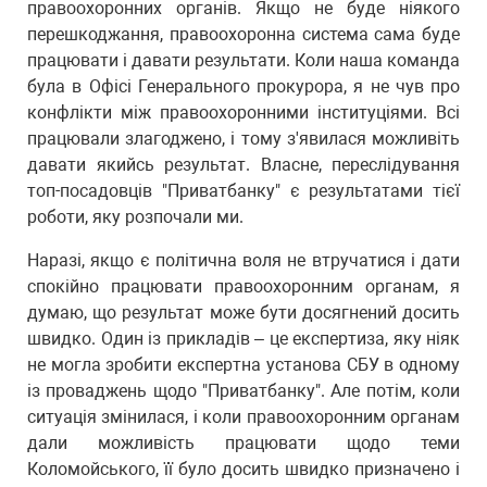
правоохоронних органів. Якщо не буде ніякого
перешкоджання, правоохоронна система сама буде
працювати і давати результати. Коли наша команда
була в Офісі Генерального прокурора, я не чув про
конфлікти між правоохоронними інституціями. Всі
працювали злагоджено, і тому з'явилася можливіть
давати якийсь результат. Власне, переслідування
топ-посадовців "Приватбанку" є результатами тієї
роботи, яку розпочали ми.
Наразі, якщо є політична воля не втручатися і дати
спокійно працювати правоохоронним органам, я
думаю, що результат може бути досягнений досить
швидко. Один із прикладів – це експертиза, яку ніяк
не могла зробити експертна установа СБУ в одному
із проваджень щодо "Приватбанку". Але потім, коли
ситуація змінилася, і коли правоохоронним органам
дали можливість працювати щодо теми
Коломойського, її було досить швидко призначено і