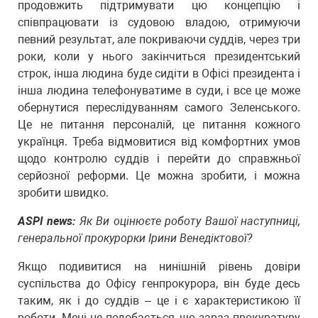
продовжить підтримувати цю концепцію і
співпрацювати із судовою владою, отримуючи
певний результат, але покриваючи суддів, через три
роки, коли у нього закінчиться президентський
строк, інша людина буде сидіти в Офісі президента і
інша людина телефонуватиме в суди, і все це може
обернутися переслідуванням самого Зеленського.
Це не питання персоналій, це питання кожного
українця. Треба відмовитися від комфортних умов
щодо контролю суддів і перейти до справжньої
серйозної реформи. Це можна зробити, і можна
зробити швидко.
ASPI news:
Як Ви оцінюєте роботу Вашої наступниці,
генеральної прокурорки Ірини Венедіктової?
Якщо подивитися на нинішній рівень довіри
суспільства до Офісу генпрокурора, він буде десь
таким, як і до суддів – це і є характеристикою її
роботи. Мені не подобається, що зараз прокуратуру