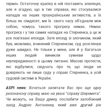
термін. Остаточну крапку в ній поставить апеляція,
але я згадую, що в тих справах, які стосувалися
нападів на інших проукраїнських активістів, а їх
більш як сімдесят, ми їх свого часу об'єднали між
собою, чомусь такого прогресу немає. Немає
прогресу і у тих самих нападах на Стерненка, а це ж
усе пов'язані епізоди. Зате епізод зі злочином, який
був, можливо, вчинений Стерненком, суд розглянув
дуже швидко. Не тільки у мене, але й у багатьох
інших людей виникли сумніви щодо
неупередженості в цьому питанні. Масові протести,
які відбулися, свідчать про те, що люди не
довіряють не лише суду у справі Стерненка, а усій
судовій системі в Україні.
ASPI news:
Хочеться запитати Вас про іще одну
резонансну справу, маю на увазі "справу Шеремета".
Чи можуть, на Вашу думку, послабити запобіжний
захід Андрію Антоненку, який вже другий рік