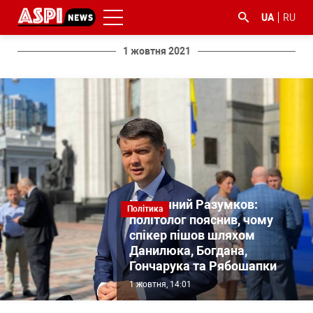
UA
RU
1 жовтня 2021
#ООС
#боротьба
#ДФС
#Київ
#коронавірус
з
корупцією
Незручний Разумков:
Політика
політолог пояснив, чому
спікер пішов шляхом
Данилюка, Богдана,
Гончарука та Рябошапки
1 жовтня, 14:01