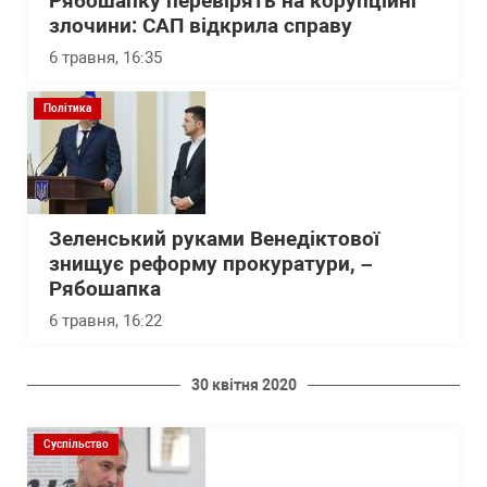
Рябошапку перевірять на корупційні
злочини: САП відкрила справу
6 травня, 16:35
Політика
Зеленський руками Венедіктової
знищує реформу прокуратури, –
Рябошапка
6 травня, 16:22
30 квітня 2020
Суспільство