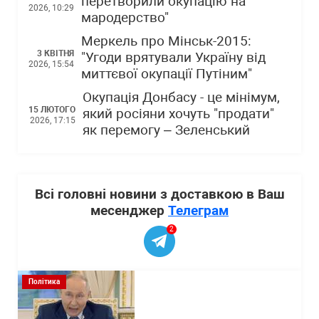
перетворили окупацію на
2026, 10:29
мародерство"
Меркель про Мінськ-2015:
3 КВІТНЯ
"Угоди врятували Україну від
2026, 15:54
миттєвої окупації Путіним"
Окупація Донбасу - це мінімум,
15 ЛЮТОГО
який росіяни хочуть "продати"
2026, 17:15
як перемогу – Зеленський
Всі головні новини з доставкою в Ваш
месенджер
Телеграм
2
Політика