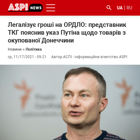
UA
RU
Легалізує гроші на ОРДЛО: представник
ТКГ пояснив указ Путіна щодо товарів з
окупованої Донеччини
Новини
»
Політика
ср, 11/17/2021 - 09:21
Автор:
АСПІ - інформаційне агентство ASPI
#ООС
#боротьба
#ДФС
#Київ
#коронавірус
з
корупцією