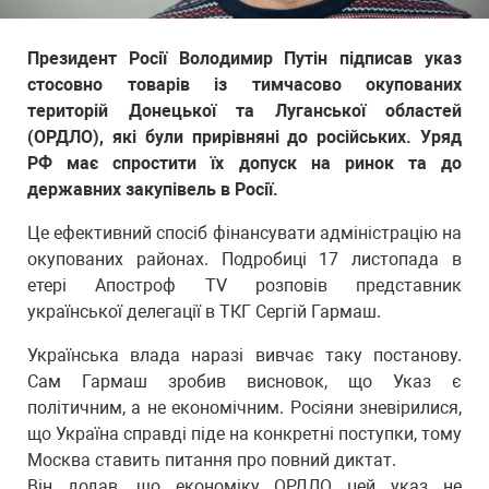
Президент Росії Володимир Путін підписав указ
стосовно товарів із тимчасово окупованих
територій Донецької та Луганської областей
(ОРДЛО), які були прирівняні до російських. Уряд
РФ має спростити їх допуск на ринок та до
державних закупівель в Росії.
Це ефективний спосіб фінансувати адміністрацію на
окупованих районах. Подробиці 17 листопада в
етері Апостроф TV розповів представник
української делегації в ТКГ Сергій Гармаш.
Українська влада наразі вивчає таку постанову.
Сам Гармаш зробив висновок, що Указ є
політичним, а не економічним. Росіяни зневірилися,
що Україна справді піде на конкретні поступки, тому
Москва ставить питання про повний диктат.
Він додав, що економіку ОРДЛО цей указ не