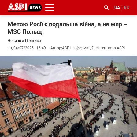
UA
RU
Метою Росії є подальша війна, а не мир –
МЗС Польщі
Новини
»
Політика
пн, 04/07/2025 - 16:49
Автор:
АСПІ - інформаційне агентство ASPI
#ООС
#боротьба
#ДФС
#Київ
#коронавірус
з
корупцією