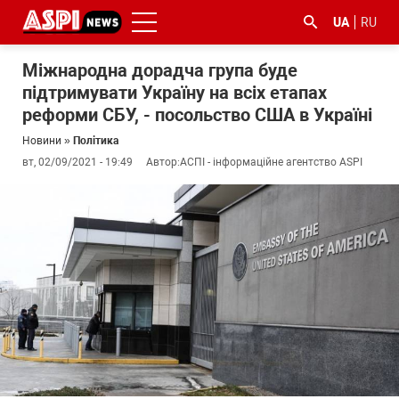
UA
RU
Міжнародна дорадча група буде
підтримувати Україну на всіх етапах
реформи СБУ, - посольство США в Україні
Новини
»
Політика
вт, 02/09/2021 - 19:49
Автор:
АСПІ - інформаційне агентство ASPI
#ООС
#боротьба
#ДФС
#Київ
#коронавірус
з
корупцією