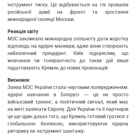
інструмент тиску. Це відбувається на тлі провалів
російської армії на фронті та зростання
міжнародної ізоляції Москви.
Реакція світу
МЗС закликало міжнародну спільноту дати жорстку
відповідь на ядерні маневри, адже вони створюють
небезпечний прецедент. Київ підкреслив, що
мовчання чи толерантність до таких дій лише
підштовхують Кремль до нових провокацій.
Висновок
Заява МЗС України стала черговим попередженням:
ядерні навчання в Білорусі — це не просто
військовий тренінг, а політичний сигнал, який має
на меті залякати Європу. Для України та її партнерів
це ще один доказ того, що Кремль готовий гратися з
глобальною безпекою, використовуючи ядерну
риторику як інструмент шантажу.