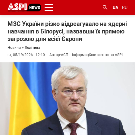
UA
RU
МЗС України різко відреагувало на ядерні
навчання в Білорусі, назвавши їх прямою
загрозою для всієї Європи
Новини
»
Політика
вт, 05/19/2026 - 12:10
Автор:
АСПІ - інформаційне агентство ASPI
#ООС
#боротьба
#ДФС
#Київ
#коронавірус
з
корупцією