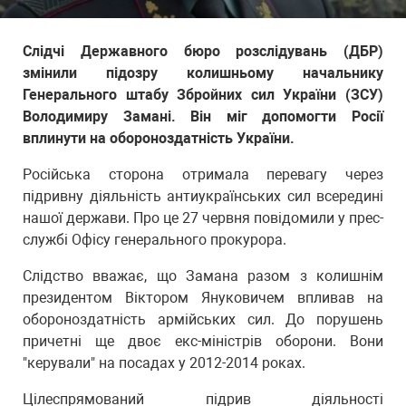
Слідчі Державного бюро розслідувань (ДБР)
змінили підозру колишньому начальнику
Генерального штабу Збройних сил України (ЗСУ)
Володимиру Замані. Він міг допомогти Росії
вплинути на обороноздатність України.
Російська сторона отримала перевагу через
підривну діяльність антиукраїнських сил всередині
нашої держави. Про це 27 червня повідомили у прес-
службі Офісу генерального прокурора.
Слідство вважає, що Замана разом з колишнім
президентом Віктором Януковичем впливав на
обороноздатність армійських сил. До порушень
причетні ще двоє екс-міністрів оборони. Вони
"керували" на посадах у 2012-2014 роках.
Цілеспрямований підрив діяльності