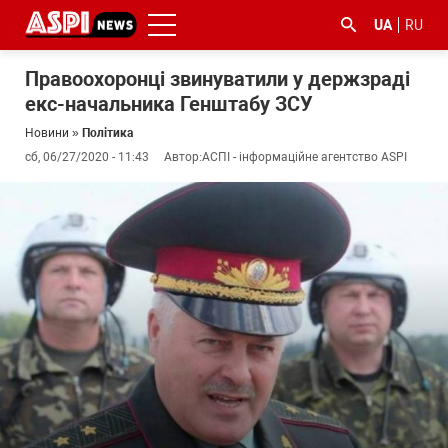
UA
RU
Правоохоронці звинуватили у держзраді
екс-начальника Генштабу ЗСУ
Новини
»
Політика
сб, 06/27/2020 - 11:43
Автор:
АСПІ - інформаційне агентство ASPI
#ООС
#боротьба
#ДФС
#Київ
#коронавірус
з
корупцією