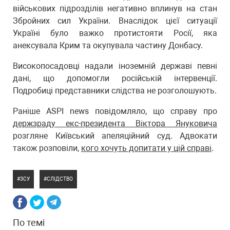
військових підрозділів негативно вплинув на стан
Збройних сил України. Внаслідок цієї ситуації
Україні було важко протистояти Росії, яка
анексувала Крим та окупувала частину Донбасу.
Високопосадовці надали іноземній державі певні
дані, що допомогли російській інтервенції.
Подробиці представники слідства не розголошують.
Раніше ASPI news повідомляло, що справу про
держзраду екс-президента Віктора Януковича
розгляне Київський апеляційний суд. Адвокати
також розповіли,
кого хочуть допитати у цій справі
.
ЗСУ
СЛІДСТВО
По темі