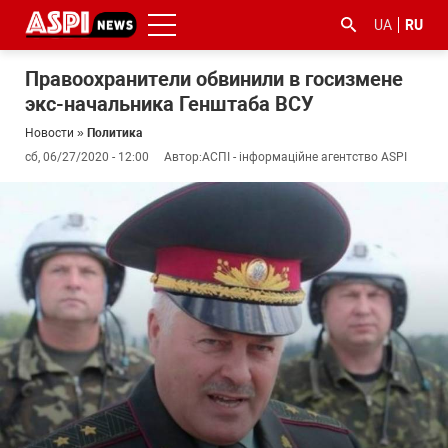
UA
RU
Правоохранители обвинили в госизмене
экс-начальника Генштаба ВСУ
Новости
»
Политика
сб, 06/27/2020 - 12:00
Автор:
АСПІ - інформаційне агентство ASPI
#ООС
#боротьба
#гфс
#Киев
#коронавірус
з
корупцією