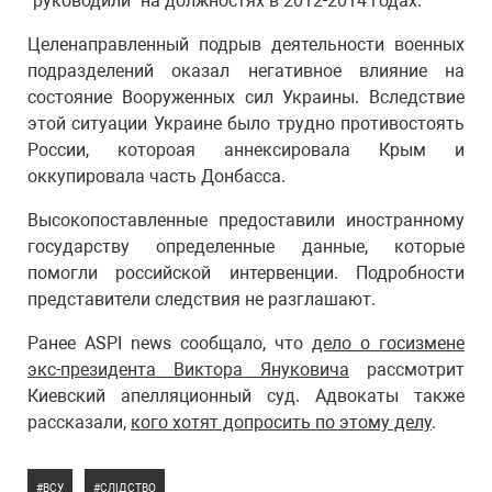
"руководили" на должностях в 2012-2014 годах.
Целенаправленный подрыв деятельности военных
подразделений оказал негативное влияние на
состояние Вооруженных сил Украины. Вследствие
этой ситуации Украине было трудно противостоять
России, котороая аннексировала Крым и
оккупировала часть Донбасса.
Высокопоставленные предоставили иностранному
государству определенные данные, которые
помогли российской интервенции. Подробности
представители следствия не разглашают.
Ранее ASPI news сообщало, что
дело о госизмене
экс-президента Виктора Януковича
рассмотрит
Киевский апелляционный суд. Адвокаты также
рассказали,
кого хотят допросить по этому делу
.
ВСУ
СЛІДСТВО