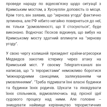
проведе нараду по відеозв'язку щодо ситуації з
Кримським мостом, а Хуснуллін доповість із місця.
Крім того, він заявив, що "зернова угода" фактично
зупинена, але РФ нібито негайно повернеться до неї,
як тільки "домовленості, що її стосуються", буде
виконано. Водночас Пєсков відкинув, що вибух на
Кримському мосту здатний вплинути на "зернову
угоду".
У свою чергу колишній президент країни-агресорки
Медведєв закотив істерику через атаку на
Кримський міст. У своєму Telegram-каналі він
написав, що "з терористами" неможливо боротися
"міжнародними санкціями, залякуванням чи
умовляннями". "Треба підривати їхні власні будинки
та будинки їхніх родичів. Шукати та ліквідувати
їхніх спільників, відмовляючись від прісної ідеї
судового процесу над ними. Але головне –
знищувати найвище керівництво терористичних