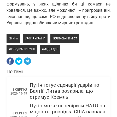
формувань, у яких щілинах би ці комахи не
ховалися. Це важко, але можливо" , – пригрозив він,
змовчавши, що саме РФ веде злочинну війну проти
України, щодня вбиваючи мирних громадян.
ВІЙНА
РОСІЯ УКРАЇНА
КРИМСЬКИЙ МІСТ
ВОЛОДИМИР ПУТІН
МЕДВЕДЄВ
По темі
Путін готує сценарії ударів по
8 СЕРПНЯ
Балтії: Литва розкрила, що
2026, 16:49
стримує Кремль
Путін може перевірити НАТО на
міцність: розвідка США назвала
8 СЕРПНЯ