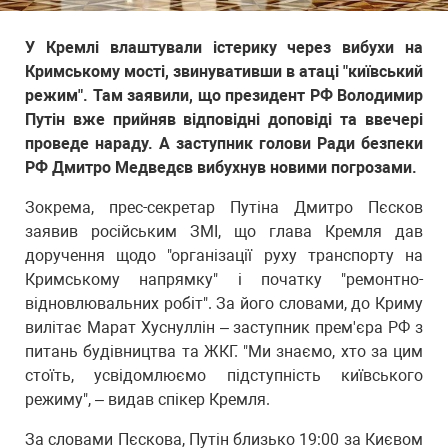
У Кремлі влаштували істерику через вибухи на
Кримському мості, звинувативши в атаці "київський
режим". Там заявили, що президент РФ Володимир
Путін вже прийняв відповідні доповіді та ввечері
проведе нараду. А заступник голови Ради безпеки
РФ Дмитро Медведєв вибухнув новими погрозами.
Зокрема, прес-секретар Путіна Дмитро Пєсков
заявив російським ЗМІ, що глава Кремля дав
доручення щодо "організації руху транспорту на
Кримському напрямку" і початку "ремонтно-
відновлювальних робіт". За його словами, до Криму
вилітає Марат Хуснуллін – заступник прем'єра РФ з
питань будівництва та ЖКГ. "Ми знаємо, хто за цим
стоїть, усвідомлюємо підступність київського
режиму", – видав спікер Кремля.
За словами Пєскова, Путін близько 19:00 за Києвом