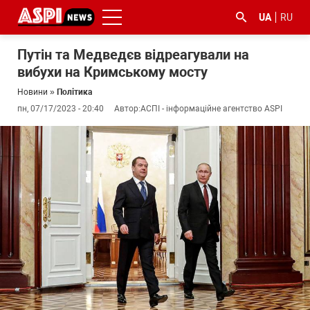
UA
RU
Путін та Медведєв відреагували на
вибухи на Кримському мосту
Новини
»
Політика
пн, 07/17/2023 - 20:40
Автор:
АСПІ - інформаційне агентство ASPI
#ООС
#боротьба
#ДФС
#Київ
#коронавірус
з
корупцією