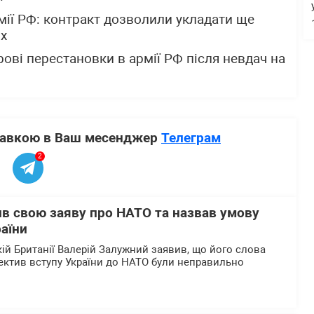
мії РФ: контракт дозволили укладати ще
их
рові перестановки в армії РФ після невдач на
ставкою в Ваш месенджер
Телеграм
2
в свою заяву про НАТО та назвав умову
аїни
кій Британії Валерій Залужний заявив, що його слова
пектив вступу України до НАТО були неправильно