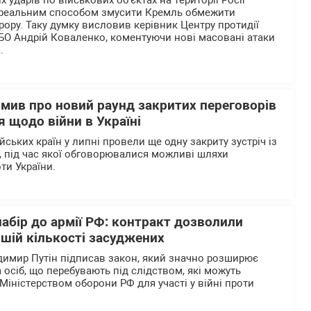
 ударів по військових об'єктах на території Росії
реальним способом змусити Кремль обмежити
рору. Таку думку висловив керівник Центру протидії
БО Андрій Коваленко, коментуючи нові масовані атаки
.
омив про новий раунд закритих переговорів
 щодо війни в Україні
ьких країн у липні провели ще одну закриту зустріч із
 під час якої обговорювалися можливі шляхи
ти України.
абір до армії РФ: контракт дозволили
шій кількості засуджених
димир Путін підписав закон, який значно розширює
 осіб, що перебувають під слідством, які можуть
Міністерством оборони РФ для участі у війні проти