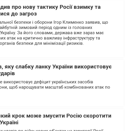
ив про нову тактику Росії взимку та
ися до загроз
альної безпеки і оборони Ігор Клименко заявив, що
айбутній зимовий період одним із головних
 Україну. За його словами, держава вже зараз має
их атак на критично важливу інфраструктуру та
органів безпеки для мінімізації ризиків.
, яку слабку ланку України використовує
ударів
ше використовує дефіцит українських засобів
они, щоб нарощувати масштаб комбінованих атак по
який крок може змусити Росію скоротити
Україні