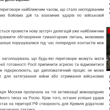
 переговори найближчим часом, що стало несподіваним
их бойових дій та взаємних ударів по військовій
ється провести нову зустріч делегацій уже найближчим
одовжити обговорення гуманітарних питань, можливих
раніше порушувалися під час попередніх контактів між
о наголошувала, що будь-які переговори можуть мати
ої готовності Росії припинити агресію та відмовитися
кож підкреслюють, що дипломатичний процес не може
т для затягування війни або отримання військових
ція Москви пролунала на тлі активізації міжнародних
ого тиску на Росію. Крім того, останні успішні удари
єктах на території РФ створюють для Кремля додаткові
реговорну тактику.