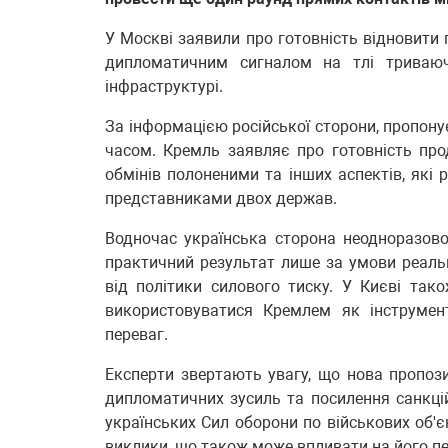
У Москві заявили про готовність відновити
дипломатичним сигналом на тлі триваюч
інфраструктурі.
За інформацією російської сторони, пропону
часом. Кремль заявляє про готовність пр
обмінів полоненими та інших аспектів, які 
представниками двох держав.
Водночас українська сторона неодноразов
практичний результат лише за умови реальн
від політики силового тиску. У Києві та
використовуватися Кремлем як інструмен
переваг.
Експерти звертають увагу, що нова пропози
дипломатичних зусиль та посилення санкційн
українських Сил оборони по військових об'
виклики, що також може впливати на його пе