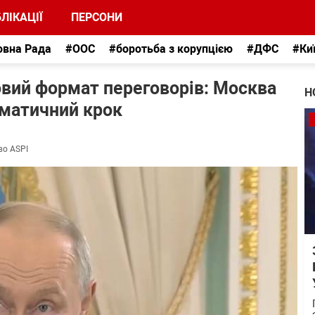
ЛІКАЦІЇ
ПЕРСОНИ
овна Рада
#ООС
#боротьба з корупцією
#ДФС
#Ки
овий формат переговорів: Москва
Н
оматичний крок
во ASPI