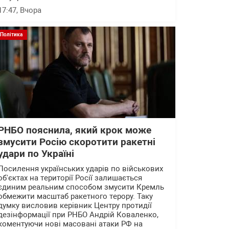
17:47
, Вчора
Політика
РНБО пояснила, який крок може
змусити Росію скоротити ракетні
удари по Україні
Посилення українських ударів по військових
об'єктах на території Росії залишається
єдиним реальним способом змусити Кремль
обмежити масштаб ракетного терору. Таку
думку висловив керівник Центру протидії
дезінформації при РНБО Андрій Коваленко,
коментуючи нові масовані атаки РФ на