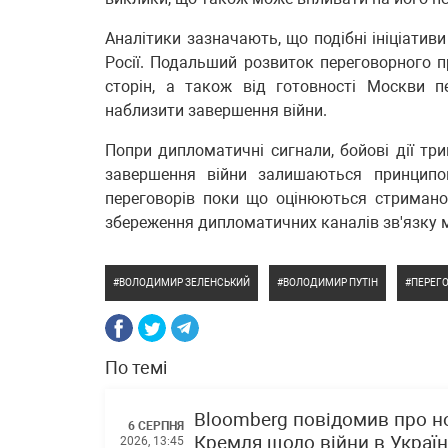
Аналітики зазначають, що подібні ініціативи 
Росії. Подальший розвиток переговорного 
сторін, а також від готовності Москви п
наблизити завершення війни.
Попри дипломатичні сигнали, бойові дії тр
завершення війни залишаються принципо
переговорів поки що оцінюються стримано,
збереження дипломатичних каналів зв'язку 
ВОЛОДИМИР ЗЕЛЕНСЬКИЙ
ВОЛОДИМИР ПУТІН
ПЕРЕГ
По темі
Bloomberg повідомив про н
6 СЕРПНЯ
Кремля щодо війни в Україн
2026, 13:45