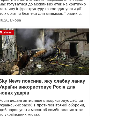
має готуватися до можливих атак на критично
важливу інфраструктуру та координувати дії
всіх органів безпеки для мінімізації ризиків.
18:26
, Вчора
Політика
Sky News пояснив, яку слабку ланку
України використовує Росія для
нових ударів
Росія дедалі активніше використовує дефіцит
українських засобів протиповітряної оборони,
щоб нарощувати масштаб комбінованих атак
по українських містах.