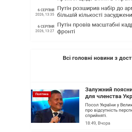
Путін розширив набір до ар
6 СЕРПНЯ
більшій кількості засуджен
2026, 13:35
Путін провів масштабні кад
6 СЕРПНЯ
фронті
2026, 13:27
Всі головні новини з до
Залужний поясни
Політика
для членства Укр
Посол України у Вели
про відсутність перс
сприйняті.
18:49
, Вчора