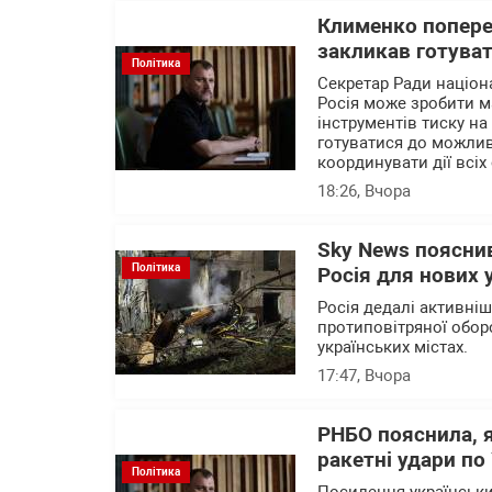
Клименко поперед
закликав готуват
Політика
Секретар Ради націон
Росія може зробити м
інструментів тиску на
готуватися до можлив
координувати дії всіх 
18:26
, Вчора
Sky News пояснив
Політика
Росія для нових 
Росія дедалі активні
протиповітряної обор
українських містах.
17:47
, Вчора
РНБО пояснила, 
ракетні удари по 
Політика