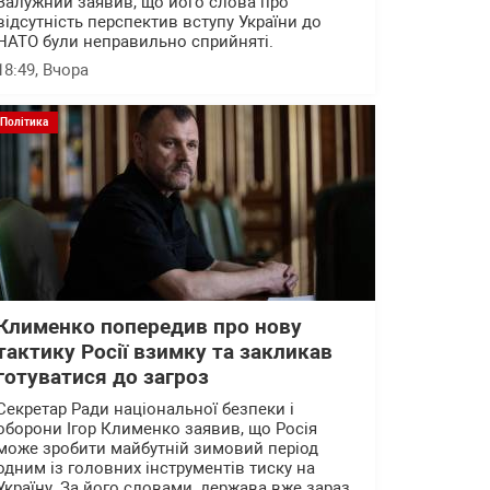
Залужний заявив, що його слова про
відсутність перспектив вступу України до
НАТО були неправильно сприйняті.
18:49
, Вчора
Політика
Клименко попередив про нову
тактику Росії взимку та закликав
готуватися до загроз
Секретар Ради національної безпеки і
оборони Ігор Клименко заявив, що Росія
може зробити майбутній зимовий період
одним із головних інструментів тиску на
Україну. За його словами, держава вже зараз