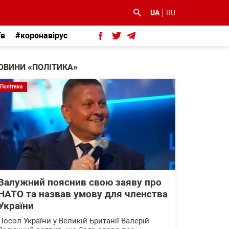
UA
RU
їв
#коронавірус
ОВИНИ «ПОЛІТИКА»
Політика
Залужний пояснив свою заяву про
НАТО та назвав умову для членства
України
Посол України у Великій Британії Валерій