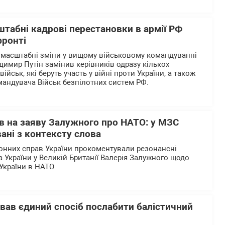
штабні кадрові перестановки в армії РФ
фронті
 масштабні зміни у вищому військовому командуванні
одимир Путін замінив керівників одразу кількох
йськ, які беруть участь у війні проти України, а також
андувача Військ безпілотних систем РФ.
в на заяву Залужного про НАТО: у МЗС
ані з контексту слова
донних справ України прокоментували резонансні
України у Великій Британії Валерія Залужного щодо
України в НАТО.
азвав єдиний спосіб послабити балістичний