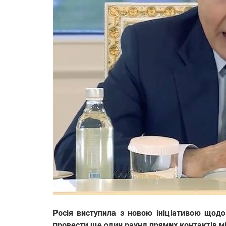
Росія виступила з новою ініціативою щод
провести ще один раунд прямих контактів 