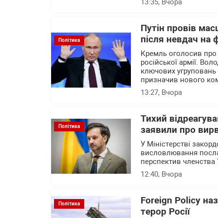
13:35
, Вчора
Путін провів мас
після невдач на 
Політика
Кремль оголосив про
російської армії. Вол
ключових угруповань ві
призначив нового ком
13:27
, Вчора
Тихий відреагува
Політика
заявили про вирв
У Міністерстві закор
висловлювання посла 
перспектив членства 
12:40
, Вчора
Foreign Policy н
Політика
терор Росії