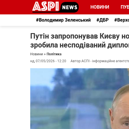
НОВИНИ
ПУБ
#Володимир Зеленський
#ДБР
#Верх
Путін запропонував Києву н
зробила несподіваний дипл
Новини
»
Політика
нд, 07/05/2026 - 12:20
Автор:
АСПІ - інформаційне агентст