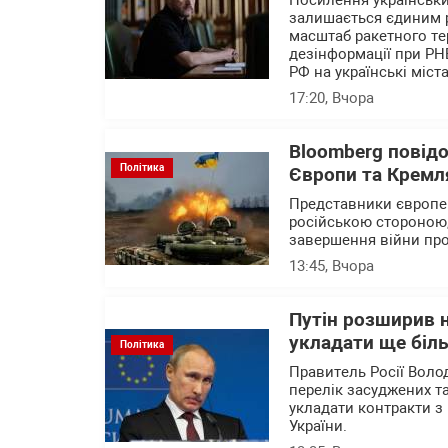
Посилення українських
залишається єдиним 
масштаб ракетного те
дезінформації при РН
РФ на українські міста
17:20
, Вчора
Bloomberg повід
Політика
Європи та Кремля
Представники європейс
російською стороною,
завершення війни про
13:45
, Вчора
Путін розширив н
укладати ще біль
Політика
Правитель Росії Воло
перелік засуджених та
укладати контракти з 
України.